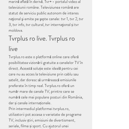
marină aflată în derivă. Tvr+ - portalul video al 
televiziunii române. Televiziunea română are 
statut de serviciu public autonom de interes 
naţional şi emite pe şapte canale: tvr 1, tvr 2, tvr 
3, tvr info, tvr cultural, tvr internaţional și tvr 
moldova. 
Tvrplus ro live. Tvrplus ro 
live
Tvrplus.ro este o platformă online care oferă 
posibilitatea vizionării gratuite a canalelor TV în 
direct. Această soluție este ideală pentru cei 
care nu au acces la televiziune prin cablu sau 
satelit, dar doresc să urmărească emisiunile 
preferate în timp real. Tvrplus.ro oferă un 
număr mare de canale TV, printre care se 
numără cele mai populare posturi din România, 
dar și canale internaționale.
Prin intermediul platformei tvrplus.ro, 
utilizatorii pot accesa o varietate de programe 
TV, inclusiv știri, emisiuni de divertisment, 
seriale, filme și sport. Cu ajutorul unei 