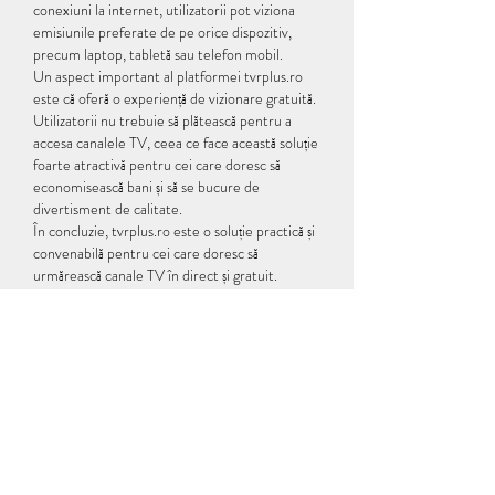
conexiuni la internet, utilizatorii pot viziona 
emisiunile preferate de pe orice dispozitiv, 
precum laptop, tabletă sau telefon mobil.
Un aspect important al platformei tvrplus.ro 
este că oferă o experiență de vizionare gratuită. 
Utilizatorii nu trebuie să plătească pentru a 
accesa canalele TV, ceea ce face această soluție 
foarte atractivă pentru cei care doresc să 
economisească bani și să se bucure de 
divertisment de calitate.
În concluzie, tvrplus.ro este o soluție practică și 
convenabilă pentru cei care doresc să 
urmărească canale TV în direct și gratuit. 
Platforma oferă un număr mare de canale, 
astfel încât utilizatorii pot găsi întotdeauna 
conținutul potrivit pentru gusturile lor. 
Indiferent dacă este vorba despre știri, 
divertisment, seriale sau sport, tvrplus.ro are 
tot ce ai nevoie pentru o experiență de 
vizionare captivantă și plăcută.
qkmb23lke53