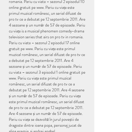
romania. Pariu cu viata – sezonul 2 episodul 10 
online gratuit pe www. Pariu cu viața este 
primul muzical românesc, un serial difuzat de 
pro tv ce a debutat pe 12 septembrie 2011. Are 
4 sezoane și un număr de 57 de episoade. Pariu 
cu viața is a musical phenomen comedy-drama 
television series that airs on pro tv in romania. 
Pariu cu viata – sezonul 2 episodul 17 online 
gratuit pe www. Pariu cu viața este primul 
muzical românesc, un serial difuzat de pro tv ce 
a debutat pe 12 septembrie 2011. Are 4 
sezoane și un număr de 57 de episoade. Pariu 
cu viata – sezonul 3 episodul 1 online gratuit pe 
www. Pariu cu viața este primul muzical 
românesc, un serial difuzat de pro tv ce a 
debutat pe 12 septembrie 2011. Are 4 sezoane 
și un număr de 57 de episoade. Pariu cu viața 
este primul muzical românesc, un serial difuzat 
de pro tv ce a debutat pe 12 septembrie 2011. 
Are 4 sezoane și un număr de 57 de episoade. 
Pariu cu viața se dezvoltă în jurul poveștii de 
dragoste dintre ioana popa, personaj jucat de 
alina eremia, și andrei anghel. 