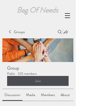
Bag Of Needs
Groups
Group
Public
·
335 members
Join
Discussion
Media
Members
About