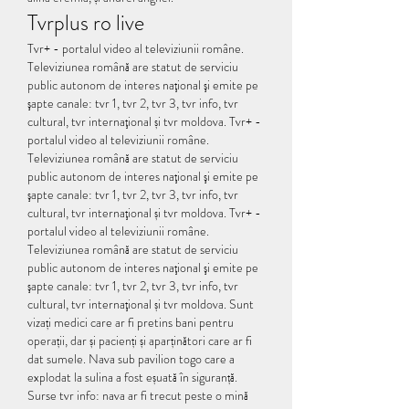
Tvrplus ro live
Tvr+ - portalul video al televiziunii române. 
Televiziunea română are statut de serviciu 
public autonom de interes naţional şi emite pe 
şapte canale: tvr 1, tvr 2, tvr 3, tvr info, tvr 
cultural, tvr internaţional și tvr moldova. Tvr+ - 
portalul video al televiziunii române. 
Televiziunea română are statut de serviciu 
public autonom de interes naţional şi emite pe 
şapte canale: tvr 1, tvr 2, tvr 3, tvr info, tvr 
cultural, tvr internaţional și tvr moldova. Tvr+ - 
portalul video al televiziunii române. 
Televiziunea română are statut de serviciu 
public autonom de interes naţional şi emite pe 
şapte canale: tvr 1, tvr 2, tvr 3, tvr info, tvr 
cultural, tvr internaţional și tvr moldova. Sunt 
vizați medici care ar fi pretins bani pentru 
operații, dar și pacienți și aparținători care ar fi 
dat sumele. Nava sub pavilion togo care a 
explodat la sulina a fost eșuată în siguranță. 
Surse tvr info: nava ar fi trecut peste o mină 