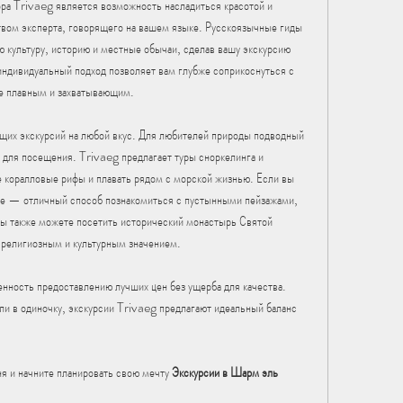
а Trivaeg является возможность насладиться красотой и 
ом эксперта, говорящего на вашем языке. Русскоязычные гиды 
ю культуру, историю и местные обычаи, сделав вашу экскурсию 
ндивидуальный подход позволяет вам глубже соприкоснуться с 
ее плавным и захватывающим.
щих экскурсий на любой вкус. Для любителей природы подводный 
для посещения. Trivaeg предлагает туры сноркелинга и 
е коралловые рифы и плавать рядом с морской жизнью. Если вы 
не — отличный способ познакомиться с пустынными пейзажами, 
 Вы также можете посетить исторический монастырь Святой 
 религиозным и культурным значением.
енность предоставлению лучших цен без ущерба для качества. 
ли в одиночку, экскурсии Trivaeg предлагают идеальный баланс 
 и начните планировать свою мечту 
Экскурсии в Шарм эль 