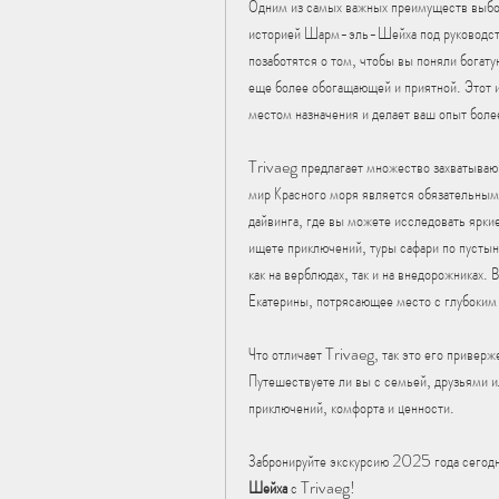
Одним из самых важных преимуществ выбор
историей Шарм-эль-Шейха под руководств
позаботятся о том, чтобы вы поняли богату
еще более обогащающей и приятной. Этот и
местом назначения и делает ваш опыт бол
Trivaeg предлагает множество захватываю
мир Красного моря является обязательным 
дайвинга, где вы можете исследовать ярки
ищете приключений, туры сафари по пусты
как на верблюдах, так и на внедорожниках.
Екатерины, потрясающее место с глубоким
Что отличает Trivaeg, так это его приверж
Путешествуете ли вы с семьей, друзьями и
приключений, комфорта и ценности.
Забронируйте экскурсию 2025 года сегодня
Шейха
 с Trivaeg!