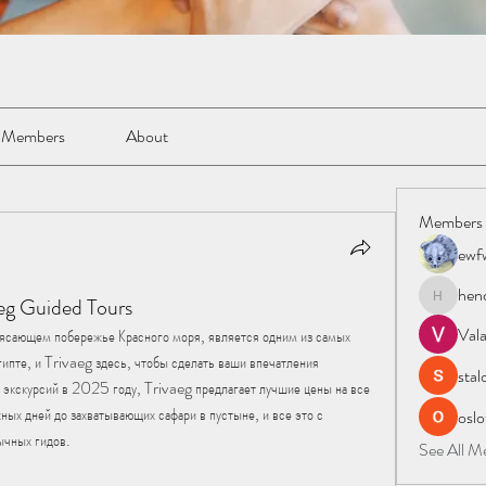
Members
About
Members
ewf
hen
eg Guided Tours
henchlud
Val
ающем побережье Красного моря, является одним из самых 
ипте, и Trivaeg здесь, чтобы сделать ваши впечатления 
stal
экскурсий в 2025 году, Trivaeg предлагает лучшие цены на все 
ых дней до захватывающих сафари в пустыне, и все это с 
oslo
чных гидов.
See All 