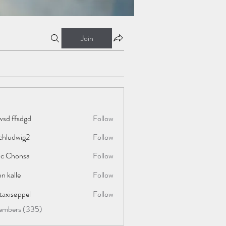
Join
wsd ffsdgd
Follow
chludwig2
Follow
wig2
ac Chonsa
Follow
on kalle
Follow
taxisøppel
Follow
Members (335)