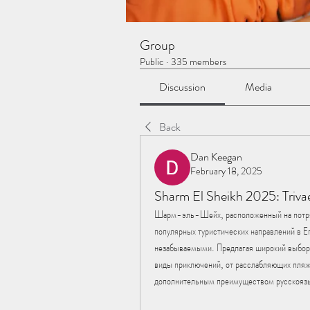
Group
Public
·
335 members
Discussion
Media
Back
Dan Keegan
February 18, 2025
Sharm El Sheikh 2025: Triva
Шарм-эль-Шейх, расположенный на потряс
популярных туристических направлений в Ег
незабываемыми. Предлагая широкий выбор 
виды приключений, от расслабляющих пляжн
дополнительным преимуществом русскоязы