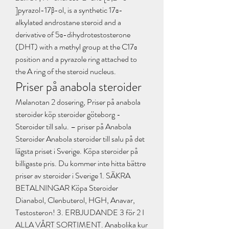
]pyrazol-17β-ol, is a synthetic 17α-
alkylated androstane steroid and a 
derivative of 5α-dihydrotestosterone 
(DHT) with a methyl group at the C17α 
position and a pyrazole ring attached to 
the A ring of the steroid nucleus. 
Priser på anabola steroider
Melanotan 2 dosering, Priser på anabola 
steroider köp steroider göteborg - 
Steroider till salu. – priser på Anabola 
Steroider Anabola steroider till salu på det 
lägsta priset i Sverige. Köpa steroider på 
billigaste pris. Du kommer inte hitta bättre 
priser av steroider i Sverige 1. SÄKRA 
BETALNINGAR Köpa Steroider 
Dianabol, Clenbuterol, HGH, Anavar, 
Testosteron! 3. ERBJUDANDE 3 för 2 I 
ALLA VÅRT SORTIMENT. Anabolika kur 