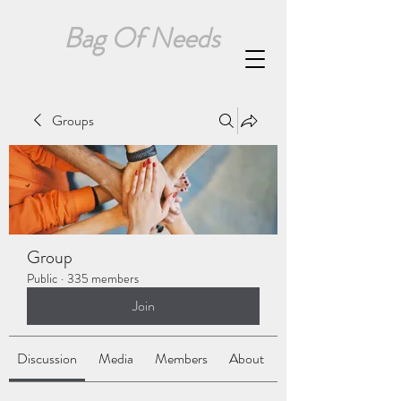
Bag Of Needs
Groups
Group
Public
·
335 members
Join
Discussion
Media
Members
About