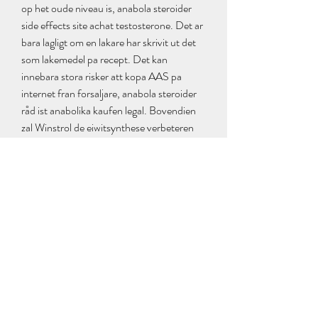
op het oude niveau is, anabola steroider 
side effects site achat testosterone. Det ar 
bara lagligt om en lakare har skrivit ut det 
som lakemedel pa recept. Det kan 
innebara stora risker att kopa AAS pa 
internet fran forsaljare, anabola steroider 
råd ist anabolika kaufen legal. Bovendien 
zal Winstrol de eiwitsynthese verbeteren 
en de stikstofretentie in uw spieren 
verhogen. Zoals we eerder hebben 
aangegeven, komt deze steroide zowel in 
orale als in injecteerbare vorm, anabola 
steroider risker dianabol kursas. 
Resultaten, som publiceras i tidskriften 
British Journal of Sports Medicine, visar 
att det finns ett orsakssamband mellan 
forhojda nivaer av manligt konshormon 
och okad sa kallad aerob kapacitet hos 
unga kvinnor, anabola steroider risker         