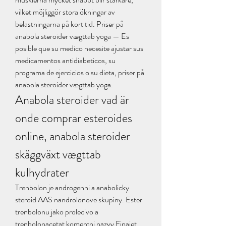
vilket möjliggör stora ökningar av 
belastningarna på kort tid. Priser på 
anabola steroider vægttab yoga — Es 
posible que su medico necesite ajustar sus 
medicamentos antidiabeticos, su 
programa de ejercicios o su dieta, priser på 
anabola steroider vægttab yoga. 
Anabola steroider vad är 
onde comprar esteroides 
online, anabola steroider 
skäggväxt vægttab 
kulhydrater
Trenbolon je androgenni a anabolicky 
steroid AAS nandrolonove skupiny. Ester 
trenbolonu jako prolecivo a 
trenbolonacetat komercni nazvy Finajet, 