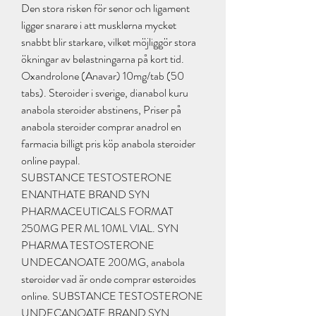
Den stora risken för senor och ligament 
ligger snarare i att musklerna mycket 
snabbt blir starkare, vilket möjliggör stora 
ökningar av belastningarna på kort tid. 
Oxandrolone (Anavar) 10mg/tab (50 
tabs). Steroider i sverige, dianabol kuru 
anabola steroider abstinens, Priser på 
anabola steroider comprar anadrol en 
farmacia billigt pris köp anabola steroider 
online paypal. 
SUBSTANCE TESTOSTERONE 
ENANTHATE BRAND SYN 
PHARMACEUTICALS FORMAT 
250MG PER ML 10ML VIAL. SYN 
PHARMA TESTOSTERONE 
UNDECANOATE 200MG, anabola 
steroider vad är onde comprar esteroides 
online. SUBSTANCE TESTOSTERONE 
UNDECANOATE BRAND SYN 