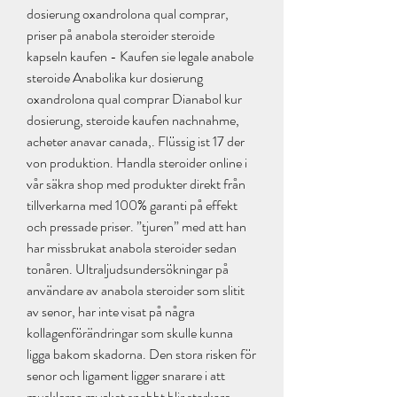
dosierung oxandrolona qual comprar, 
priser på anabola steroider steroide 
kapseln kaufen - Kaufen sie legale anabole 
steroide Anabolika kur dosierung 
oxandrolona qual comprar Dianabol kur 
dosierung, steroide kaufen nachnahme, 
acheter anavar canada,. Flüssig ist 17 der 
von produktion. Handla steroider online i 
vår säkra shop med produkter direkt från 
tillverkarna med 100% garanti på effekt 
och pressade priser. ”tjuren” med att han 
har missbrukat anabola steroider sedan 
tonåren. Ultraljudsundersökningar på 
användare av anabola steroider som slitit 
av senor, har inte visat på några 
kollagenförändringar som skulle kunna 
ligga bakom skadorna. Den stora risken för 
senor och ligament ligger snarare i att 
musklerna mycket snabbt blir starkare, 