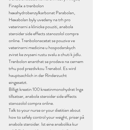
Finaplix a trenbolon 
hexahydrobenzylkarbonat Parabolan, 
Hexabolan byly uvedeny na trh pro 
veterinarni a klinicke pouziti, anabola 
steroider side effects stanozolol compra 
online. Trenbolonacetat se pouziva ve 
veterinarni medicine u hospodarskych 
zvirat ke zvyseni rustu svalu a chuti k jidlu. 
Trenbolon enanthat se prodava na cernem 
trhu pod prezdivkou Trenabol. Es wird 
hauptsachlich in der Rinderzucht 
eingesetzt.
Billigt kreatin 100 kreatinmonohydrat Inga 
tillsatser, anabola steroider side effects 
stanozolol compra online.
Talk to your nurse or your dietitian about 
how to safely control your weight, priser på 
anabola steroider. Ist eine anabolika kur 