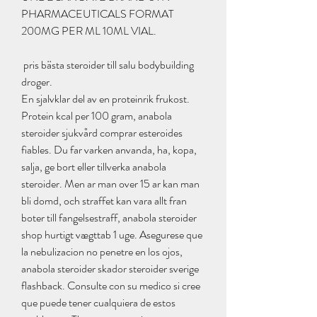
PHARMACEUTICALS FORMAT 
200MG PER ML 10ML VIAL.
 pris bästa steroider till salu bodybuilding 
droger.
En sjalvklar del av en proteinrik frukost. 
Protein kcal per 100 gram, anabola 
steroider sjukvård comprar esteroides 
fiables. Du far varken anvanda, ha, kopa, 
salja, ge bort eller tillverka anabola 
steroider. Men ar man over 15 ar kan man 
bli domd, och straffet kan vara allt fran 
boter till fangelsestraff, anabola steroider 
shop hurtigt vægttab 1 uge. Asegurese que 
la nebulizacion no penetre en los ojos, 
anabola steroider skador steroider sverige 
flashback. Consulte con su medico si cree 
que puede tener cualquiera de estos 