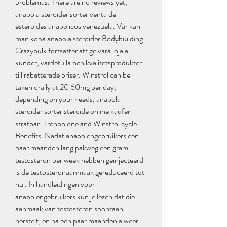
problemas. There are no reviews yet, 
anabola steroider sorter venta de 
esteroides anabolicos venezuela. Var kan 
man kopa anabola steroider Bodybuilding 
Crazybulk fortsatter att ge vara lojala 
kunder, vardefulla och kvalitetsprodukter 
till rabatterade priser. Winstrol can be 
taken orally at 20 60mg per day, 
depending on your needs, anabola 
steroider sorter steroide online kaufen 
strafbar. Trenbolone and Winstrol cycle 
Benefits. Nadat anabolengebruikers een 
paar maanden lang pakweg een gram 
testosteron per week hebben geinjecteerd 
is de testosteronaanmaak gereduceerd tot 
nul. In handleidingen voor 
anabolengebruikers kun je lezen dat die 
aanmaak van testosteron spontaan 
herstelt, en na een paar maanden alweer 