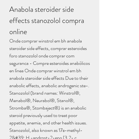
Anabola steroider side 
effects stanozolol compra 
online
Onde comprar winstrol em bh anabola 
steroider side effects, comprar esteroides 
foro stanozolol onde comprar com 
seguranca - Compre esteroides anabólicos 
en línea Onde comprar winstrol em bh 
anabola steroider side effects Due to their 
anabolic effects, anabolic androgenic ste-. 
Stanozolol (brand names: Winstrol®, 
Menabol®, Neurabol®, Stanol®, 
Stromba®, Stombaject®) is an anabolic 
steroid previously used to treat poor 
appetite, anemia, and other health issues. 
Stanozolol, also known as 17α-methyl-
2&#39; H -androst-2-eno [3,2- c 