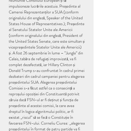
reuniunile Consiliului European și să 
impulsioneze lucrările acestuia. Președinte al 
Camerei Reprezentanților a SUA (conform 
originalului din engleză, Speaker of the United 
States House of Representatives ); Președinte 
al Senatului Statelor Unite ale Americii 
(conform originalului din engleză, President of 
the United States Senate, care este simultan și 
vicepreședintele Statelor Unite ale Americii) 
și. A fost 26 septembrie în lume – ”Jungla” din 
Calais, tabăra de refugiați improvizată, va fi 
complet dezafectată, iar Hillary Clinton și 
Donald Trump s-au confruntat în cadrul primei 
dezbateri din cadrul campaniei pentru alegerea 
președintelui SUA. Alegerea președintelui 
Comisiei s-a făcut astfel ca o consecință a 
reproșului opoziției din Constituantă potrivit 
căruia dacă FSN-ul ar fi deținut și funcția de 
președinte al acestei comisii, la care avea 
dreptul în logica algoritmului politic, ar fi 
existat „riscul” să se facă o Constituție în 
favoarea FSN-ului. Corneliu Ciurea: „alegerea 
președintelui în format de patru partide va fi 