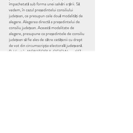
împachetată sub forma unei salvări a țării. Să 
vedem, în cazul președintelui consiliului 
județean, ce presupun cele două modalități de 
alegere. Alegerea directă a președintelui de 
consiliu județean. Această modalitate de 
alegere, presupune ca președintele de consiliu 
județean să fie ales de către cetățenii cu drept 
de vot din circumscripția electorală județeană. 
Publicat în MONITORUL OFICIAL nr. 617 
din 25 iulie 2019 Parlamentul României adoptă 
prezenta lege. + Articolul I Legea nr. 
370/2004 pentru alegerea Președintelui 
României, republicată în Monitorul Oficial al 
României, Partea I, nr. 650 din 12 septembrie 
2011, cu modificările și completările ulterioare, 
se modifică și se completează după cum 
urmează: 1. 
They can have different methods to ensure 
this, such as using encryption technology to 
'mask' sensitive user information or requiring 
two-factor authentication to secure user 