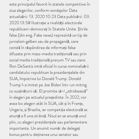
este principalul favorit în statele competitive în 
ziua alegerilor, conform sondajelor Data 
actualizării: 13. 2020 10:23 Data publicării: 03. 
2020 13:58 Ilustrație a rivalității electorale 
republicani-democrați în Statele Unite. Știrile 
false (din eng. Fake news) reprezintă un tip de 
jurnalism galben sau de propagandă, care 
constă în răspândirea de informații false 
difuzate prin mass-media tradițională sau prin 
social media tradițională precum TV sau ziare. 
Ron DeSantis intră oficial în cursa nominalizării 
candidatului republican la prezidențialele din 
SUA, împotriva lui Donald Trump. Donald 
Trump l-a imitat pe Joe Biden într-un miting 
cu susținătorii săi. El promite să-l „zdrobească” 
în alegeri pe actualul președinte. În 2022, vor 
avea loc alegeri atât în SUA, cât și în Franța, 
Ungaria, și Brazilia, iar competiția electorală se 
anunță a fi una strânsă. Noul an se anunță unul 
plin, cu alegeri prezidențiale sau parlamentare 
importante. Un anumit număr de delegați 
bonus pentru deținerea unui senator sau 