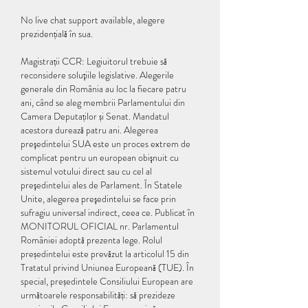
No live chat support available, alegere 
prezidențială în sua.
Magistrații CCR: Legiuitorul trebuie să 
reconsidere soluţiile legislative. Alegerile 
generale din România au loc la fiecare patru 
ani, când se aleg membrii Parlamentului din 
Camera Deputaților și Senat. Mandatul 
acestora durează patru ani. Alegerea 
preşedintelui SUA este un proces extrem de 
complicat pentru un european obişnuit cu 
sistemul votului direct sau cu cel al 
preşedintelui ales de Parlament. În Statele 
Unite, alegerea preşedintelui se face prin 
sufragiu universal indirect, ceea ce. Publicat în 
MONITORUL OFICIAL nr. Parlamentul 
României adoptă prezenta lege. Rolul 
președintelui este prevăzut la articolul 15 din 
Tratatul privind Uniunea Europeană (TUE). În 
special, președintele Consiliului European are 
următoarele responsabilități: să prezideze 