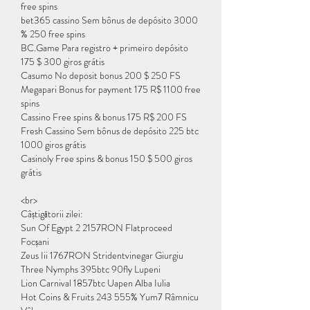
free spins
bet365 cassino Sem bônus de depósito 3000 
% 250 free spins
BC.Game Para registro + primeiro depósito 
175 $ 300 giros grátis
Casumo No deposit bonus 200 $ 250 FS
Megapari Bonus for payment 175 R$ 1100 free 
spins
Cassino Free spins & bonus 175 R$ 200 FS
Fresh Cassino Sem bônus de depósito 225 btc 
1000 giros grátis
Casinoly Free spins & bonus 150 $ 500 giros 
grátis
<br>
Câștigătorii zilei:
Sun Of Egypt 2 2157RON Flatproceed 
Focșani 
Zeus Iii 1767RON Stridentvinegar Giurgiu 
Three Nymphs 395btc 90fly Lupeni 
Lion Carnival 1857btc Uapen Alba Iulia 
Hot Coins & Fruits 243 555% Yum7 Râmnicu 