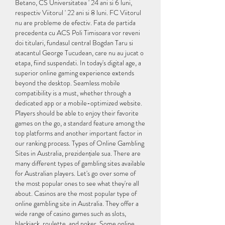
Betano, CS Universitatea ' 24 ani si 6 luni, 
respectiv Viitorul ' 22 ani si 8 luni. FC Viitorul 
nu are probleme de efectiv. Fata de partida 
precedenta cu ACS Poli Timisoara vor reveni 
doi titulari, fundasul central Bogdan Taru si 
atacantul George Tucudean, care nu au jucat o 
etapa, fiind suspendati. In today's digital age, a 
superior online gaming experience extends 
beyond the desktop. Seamless mobile 
compatibility is a must, whether through a 
dedicated app or a mobile-optimized website. 
Players should be able to enjoy their favorite 
games on the go, a standard feature among the 
top platforms and another important factor in 
our ranking process. Types of Online Gambling 
Sites in Australia, prezidențiale sua. There are 
many different types of gambling sites available 
for Australian players. Let's go over some of 
the most popular ones to see what they're all 
about. Casinos are the most popular type of 
online gambling site in Australia. They offer a 
wide range of casino games such as slots, 
blackjack, roulette, and poker. Some online 