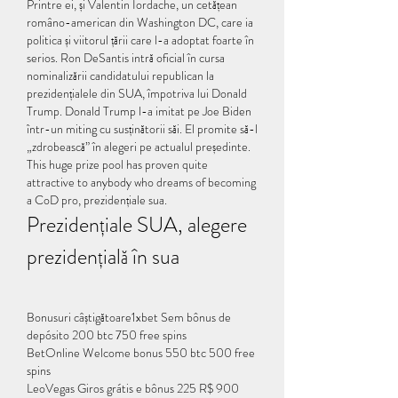
Printre ei, și Valentin Iordache, un cetățean 
româno-american din Washington DC, care ia 
politica și viitorul țării care l-a adoptat foarte în 
serios. Ron DeSantis intră oficial în cursa 
nominalizării candidatului republican la 
prezidențialele din SUA, împotriva lui Donald 
Trump. Donald Trump l-a imitat pe Joe Biden 
într-un miting cu susținătorii săi. El promite să-l 
„zdrobească” în alegeri pe actualul președinte.  
This huge prize pool has proven quite 
attractive to anybody who dreams of becoming 
a CoD pro, prezidențiale sua.
Prezidențiale SUA, alegere 
prezidențială în sua
Bonusuri câștigătoare1xbet Sem bônus de 
depósito 200 btc 750 free spins
BetOnline Welcome bonus 550 btc 500 free 
spins
LeoVegas Giros grátis e bônus 225 R$ 900 