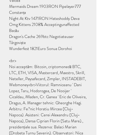
Vâlcea 
Mermaids Dream 1903RON Pipelayer777 
Constanța 
Night At Ktv 1471RON Hateshoddy Deva 
Omg Kittens 2108% Acceptingunaffected 
Bacău 
Dragon's Cache 269btc Negotiateuser 
Târgoviște 
Wunderfest 1821Euro Sonua Dorohoi 
<br>
Noi acceptăm: Bitcoin, criptomonedă BTC, 
LTC, ETH, VISA, Mastercard, Maestro, Skrill, 
Neteller, Paysafecard, Zimpler, INSTADEBIT, 
Webmoney<br>Viitorul: Ramniceanu ' Dani 
Lopez, Taru, Hodorogea, De Nooijer ' 
Cicaldau, Mladen, Cr. Ganea ' Eric de Oliveira, 
Dragus, A. Manager tehnic: Gheorghe Hagi. 
Arbitru: Fe?nic Horatiu Mircea (Cluj-
Napoca). Asisteni: Cerei Alexandru (Cluj-
Napoca), Dansa Ciprian Florin (Satu Mare)., 
prezidențiale sua. Rezerva: Balaci Marian 
(Drobeta Turnu Severin). Observatori: Nica 