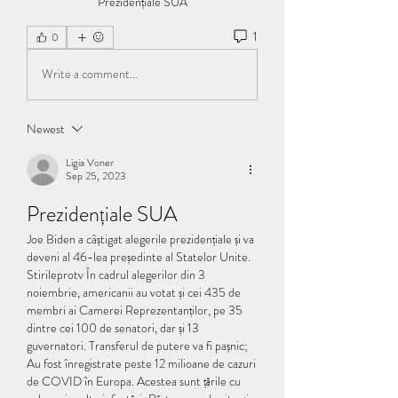
Prezidențiale SUA
1
0
Write a comment...
Newest
Ligia Voner
Sep 25, 2023
Prezidențiale SUA
Joe Biden a câștigat alegerile prezidențiale și va 
deveni al 46-lea președinte al Statelor Unite. 
Stirileprotv În cadrul alegerilor din 3 
noiembrie, americanii au votat și cei 435 de 
membri ai Camerei Reprezentanților, pe 35 
dintre cei 100 de senatori, dar și 13 
guvernatori. Transferul de putere va fi pașnic; 
Au fost înregistrate peste 12 milioane de cazuri 
de COVID în Europa. Acestea sunt țările cu 