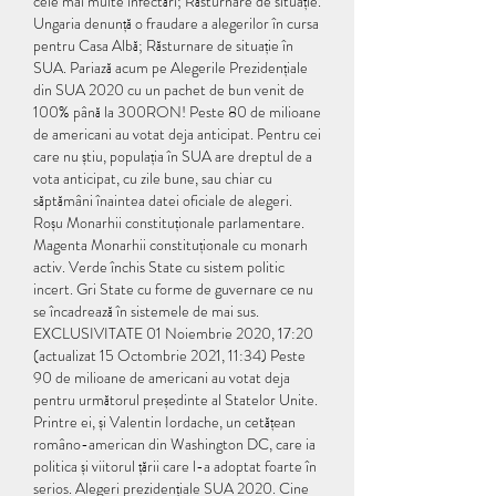
cele mai multe infectări; Răsturnare de situație. 
Ungaria denunță o fraudare a alegerilor în cursa 
pentru Casa Albă; Răsturnare de situație în 
SUA. Pariază acum pe Alegerile Prezidențiale 
din SUA 2020 cu un pachet de bun venit de 
100% până la 300RON! Peste 80 de milioane 
de americani au votat deja anticipat. Pentru cei 
care nu știu, populația în SUA are dreptul de a 
vota anticipat, cu zile bune, sau chiar cu 
săptămâni înaintea datei oficiale de alegeri. 
Roșu Monarhii constituționale parlamentare. 
Magenta Monarhii constituționale cu monarh 
activ. Verde închis State cu sistem politic 
incert. Gri State cu forme de guvernare ce nu 
se încadrează în sistemele de mai sus. 
EXCLUSIVITATE 01 Noiembrie 2020, 17:20 
(actualizat 15 Octombrie 2021, 11:34) Peste 
90 de milioane de americani au votat deja 
pentru următorul președinte al Statelor Unite. 
Printre ei, și Valentin Iordache, un cetățean 
româno-american din Washington DC, care ia 
politica și viitorul țării care l-a adoptat foarte în 
serios. Alegeri prezidențiale SUA 2020. Cine 