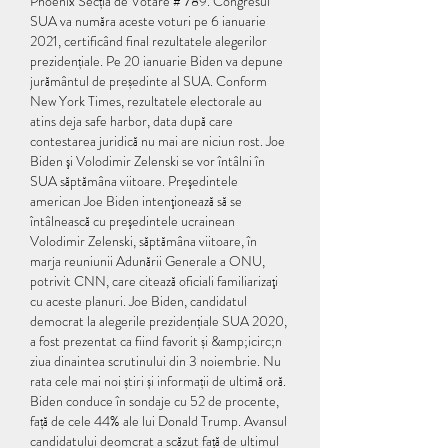
Phoenix Secția de Votare # 789. Congresul 
SUA va număra aceste voturi pe 6 ianuarie 
2021, certificând final rezultatele alegerilor 
prezidențiale. Pe 20 ianuarie Biden va depune 
jurământul de președinte al SUA. Conform 
New York Times, rezultatele electorale au 
atins deja safe harbor, data după care 
contestarea juridică nu mai are niciun rost. Joe 
Biden şi Volodimir Zelenski se vor întâlni în 
SUA săptămâna viitoare. Preşedintele 
american Joe Biden intenţionează să se 
întâlnească cu preşedintele ucrainean 
Volodimir Zelenski, săptămâna viitoare, în 
marja reuniunii Adunării Generale a ONU, 
potrivit CNN, care citează oficiali familiarizaţi 
cu aceste planuri. Joe Biden, candidatul 
democrat la alegerile prezidențiale SUA 2020, 
a fost prezentat ca fiind favorit și &amp;icirc;n 
ziua dinaintea scrutinului din 3 noiembrie. Nu 
rata cele mai noi știri și informații de ultimă oră. 
Biden conduce în sondaje cu 52 de procente, 
față de cele 44% ale lui Donald Trump. Avansul 
candidatului deomcrat a scăzut față de ultimul 