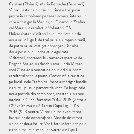
Cristian (Ploiesti), Marin Petrache (Sabareni). 
Viitorul este neinvinsa in ultimele trei jocuri 
jucate in campionat pe teren advers, interval in 
care a castigat la Medias, cu Dinamo in 'Stefan 
cel Mare' si a remizat la Voluntari. CS 
Universitatea si Viitorul s-au mai intalnit de 
noua ori in Liga 1, de trei ori s-au impus oltenii, 
de patru ori au castigat dobrogenii, iar alte 
doua jocuri s-au incheiat la egalitate. 
Vizitatorii, antrenati la vremea respectiva de 
Bogdan Stelea, au deschis scorul prin Mitrea, 
apoi Curelea a marcat de doua ori si a intors 
rezultatul pana la pauza. Construc?ie turistica 
pe locul unde ?tefan cel Mare a ca?tigat batalia 
cu turcii, pusa la pamant de vant. Pe langa cele 
noua partide din campionat, acestea s-au mai 
intalnit in Cupa Romaniei 2014-2015 (victorie 
CS U Craiova cu 2-1) si in Cupa Ligii 2015-
2016 (9-8 pentru Viitorul dupa executarea 
loviturilor de departajare). Mediile de varsta 
ale celor doua loturi: Vor fi fata in fata echipele 
cu cele mai mici medii de varsta din Liga 1 