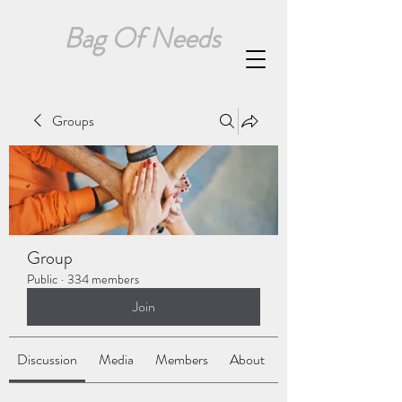
Bag Of Needs
Groups
Group
Public
·
334 members
Join
Discussion
Media
Members
About