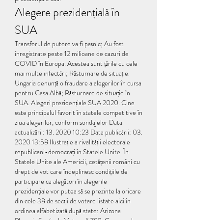
Alegere prezidențială în 
SUA
Transferul de putere va fi pașnic; Au fost 
înregistrate peste 12 milioane de cazuri de 
COVID în Europa. Acestea sunt țările cu cele 
mai multe infectări; Răsturnare de situație. 
Ungaria denunță o fraudare a alegerilor în cursa 
pentru Casa Albă; Răsturnare de situație în 
SUA. Alegeri prezidențiale SUA 2020. Cine 
este principalul favorit în statele competitive în 
ziua alegerilor, conform sondajelor Data 
actualizării: 13. 2020 10:23 Data publicării: 03. 
2020 13:58 Ilustrație a rivalității electorale 
republicani-democrați în Statele Unite. În 
Statele Unite ale Americii, cetățenii români cu 
drept de vot care îndeplinesc condițiile de 
participare ca alegători în alegerile 
prezidențiale vor putea să se prezinte la oricare 
din cele 38 de secții de votare listate aici în 
ordinea alfabetizată după state: Arizona 