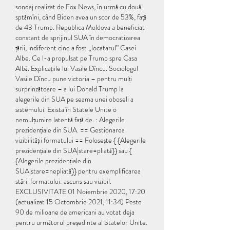
sondaj realizat de Fox News, în urmă cu două 
sptămîni, când Biden avea un scor de 53%, față 
de 43 Trump. Republica Moldova a beneficiat 
constant de sprijinul SUA în democratizarea 
țării, indiferent cine a fost „locatarul” Casei 
Albe. Ce l-a propulsat pe Trump spre Casa 
Albă. Explicațiile lui Vasile Dîncu. Sociologul 
Vasile Dîncu pune victoria – pentru mulți 
surprinzătoare – a lui Donald Trump la 
alegerile din SUA pe seama unei oboseli a 
sistemului. Exista în Statele Unite o 
nemulțumire latentă față de. : Alegerile 
prezidențiale din SUA. == Gestionarea 
vizibilității formatului == Folosește { {Alegerile 
prezidențiale din SUA|stare=pliată}} sau { 
{Alegerile prezidențiale din 
SUA|stare=nepliată}} pentru exemplificarea 
stării formatului: ascuns sau vizibil. 
EXCLUSIVITATE 01 Noiembrie 2020, 17:20 
(actualizat 15 Octombrie 2021, 11:34) Peste 
90 de milioane de americani au votat deja 
pentru următorul președinte al Statelor Unite. 