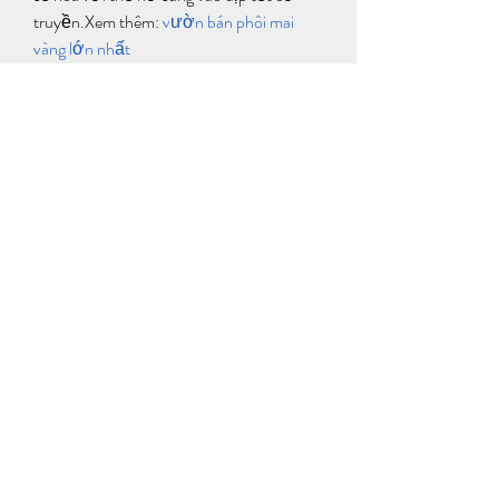
truyền.Xem thêm: 
vườn bán phôi mai 
vàng lớn nhất
0
0
Write a comment...
About
Welcome to the group! You can connect
with other members, ge
...
Read more
Members
ewfwsd ffsdgd
Follow
henchludwig2
Follow
henchludwig2