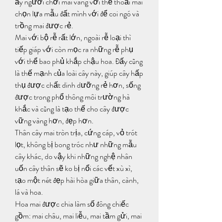
ấy người chơi mai vàng với thể thoải mái 
chọn lựa mẫu đất mình với để coi ngó và 
trồng mai được rẻ.
Mai với bộ rễ rất lớn, ngoài rễ loại thì 
tiếp giáp với còn mọc ra những rễ phụ 
với thể bao phủ khắp chậu hoa. Đấy cũng 
là thế mạnh của loài cây này, giúp cây hấp 
thụ được chất dinh dưỡng rẻ hơn, sống 
được trong phổ thông môi trường hà 
khắc và cũng là tạo thế cho cây được 
vững vàng hơn, đẹp hơn.
Thân cây mai tròn trịa, cứng cáp, vỏ trót 
lọt, không bị bong tróc như những mẫu 
cây khác, do vậy khi những nghệ nhân 
uốn cây thân sẽ ko bị nổi các vết xù xì, 
tạo một nét đẹp hài hòa giữa thân, cành, 
lá và hoa.
Hoa mai được chia làm số đông chiếc 
gồm: mai châu, mai liễu, mai tầm gửi, mai 