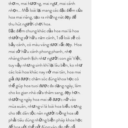
thơm, mai hương, mai ngư, mai cánh 
nhọn… Mỗi loài lại mang các đặc điểm của 
hoa mai riêng, tạo ra những nét đẹp để 
thu hút người chơi hoa.
Đặc điểm chung khác của hoa mai là hoa 
thường sở hữu năm cánh, 1 số loài sẽ có 
bảy cánh, có màu vàng tươi rất đẹp. Hoa 
mai sở hữu cánh phong phanh, nhẹ 
nhàng thanh lịch như người con gái Việt, 
tuy vậy nhưng sinh khí lại lâu bền, ko như 
các loài hoa khác nay nở mai tàn, hoa mai 
giả dụ được chăm sóc đúng khoa học có 
thể giúp hoa tuoi được đa dạng ngày, làm 
cho ko gian nhà cửa thêm sang, đẹp hơn.
thường ngày hoa mai sẽ được nở vào 
mùa xuân, nhưng vì là loài hoa biểu trưng 
cho tết dân tộc nên người trồng hoa sẽ 
phải tiêu dùng những biện pháp khoa học 
để hoa với thể nở đúng vào dịp tết cổ 