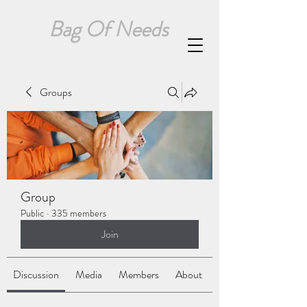
Bag Of Needs
Groups
Group
Public
·
335 members
Join
Discussion
Media
Members
About