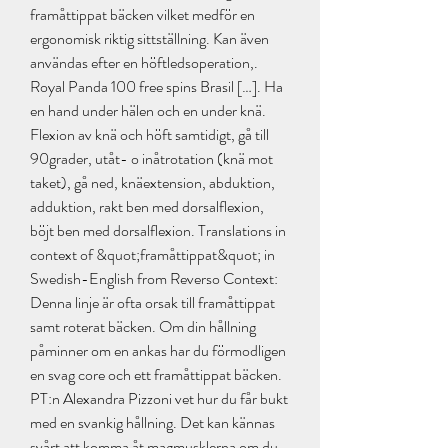
framåttippat bäcken vilket medför en 
ergonomisk riktig sittställning. Kan även 
användas efter en höftledsoperation,. 
Royal Panda 100 free spins Brasil […]. Ha 
en hand under hälen och en under knä. 
Flexion av knä och höft samtidigt, gå till 
90grader, utåt- o inåtrotation (knä mot 
taket), gå ned, knäextension, abduktion, 
adduktion, rakt ben med dorsalflexion, 
böjt ben med dorsalflexion. Translations in 
context of &quot;framåttippat&quot; in 
Swedish-English from Reverso Context: 
Denna linje är ofta orsak till framåttippat 
samt roterat bäcken. Om din hållning 
påminner om en ankas har du förmodligen 
en svag core och ett framåttippat bäcken. 
PT:n Alexandra Pizzoni vet hur du får bukt 
med en svankig hållning. Det kan kännas 
svårt att komma åt magmusklerna om du 