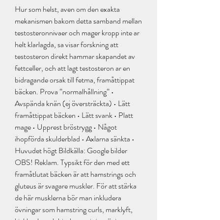
Hur som helst, aven om den exakta 
mekanismen bakom detta samband mellan 
testosteronnivaer och mager kropp inte ar 
helt klarlagda, sa visar forskning att 
testosteron direkt hammar skapandet av 
fettceller, och att lagt testosteron ar en 
bidragande orsak till fetma, framåttippat 
bäcken. Prova ”normalhållning” • 
Avspända knän (ej översträckta) • Lätt 
framåttippat bäcken • Lätt svank • Platt 
mage • Upprest bröstrygg • Något 
ihopförda skulderblad • Axlarna sänkta • 
Huvudet högt Bildkälla: Google bilder 
OBS! Reklam. Typsikt för den med ett 
framåtlutat bäcken är att hamstrings och 
gluteus är svagare muskler. För att stärka 
de här musklerna bör man inkludera 
övningar som hamstring curls, marklyft, 