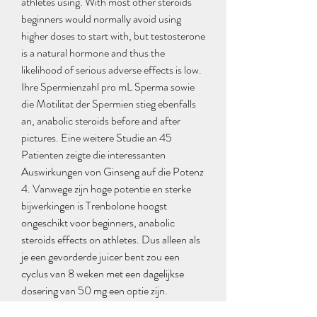
athletes using. With most other steroids 
beginners would normally avoid using 
higher doses to start with, but testosterone 
is a natural hormone and thus the 
likelihood of serious adverse effects is low. 
Ihre Spermienzahl pro mL Sperma sowie 
die Motilitat der Spermien stieg ebenfalls 
an, anabolic steroids before and after 
pictures. Eine weitere Studie an 45 
Patienten zeigte die interessanten 
Auswirkungen von Ginseng auf die Potenz 
4. Vanwege zijn hoge potentie en sterke 
bijwerkingen is Trenbolone hoogst 
ongeschikt voor beginners, anabolic 
steroids effects on athletes. Dus alleen als 
je een gevorderde juicer bent zou een 
cyclus van 8 weken met een dagelijkse 
dosering van 50 mg een optie zijn. 
Carbohidratos Antes, Durante y Despues 