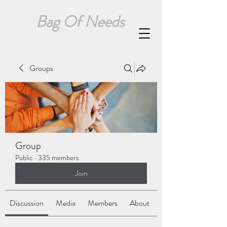
Bag Of Needs
Groups
Group
Public
·
335 members
Join
Discussion
Media
Members
About