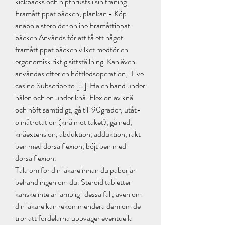
kickbacks och hipthrusts i sin träning. 
Framåttippat bäcken, plankan - Köp 
anabola steroider online Framåttippat 
bäcken Används för att få ett något 
framåttippat bäcken vilket medför en 
ergonomisk riktig sittställning. Kan även 
användas efter en höftledsoperation,. Live 
casino Subscribe to […]. Ha en hand under 
hälen och en under knä. Flexion av knä 
och höft samtidigt, gå till 90grader, utåt- 
o inåtrotation (knä mot taket), gå ned, 
knäextension, abduktion, adduktion, rakt 
ben med dorsalflexion, böjt ben med 
dorsalflexion. 
Tala om for din lakare innan du paborjar 
behandlingen om du. Steroid tabletter 
kanske inte ar lamplig i dessa fall, aven om 
din lakare kan rekommendera dem om de 
tror att fordelarna uppvager eventuella 