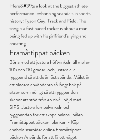
 Here&#39;s a look at the biggest athlete 
performance-enhancing scandals in sports 
history: Tyson Gay, Track and Field. The 
song is a fast paced rocker is about a man 
being fed up with his girlfriend’s lying and 
cheating. 
Framåttippat bäcken
Börja med att justera höftvinkeln till mellan 
105 och 110 grader, och justera alla 
ryggband så att de är löst spända. Målet är 
att placera användaren så långt bak på 
sitsen som möjligt så att ryggbanden 
skapar ett stöd från en nivå i höjd med 
SIPS. Justera lumbalvinkeln och 
ryggbanden för att skapa balans i bålen. 
Framåttippat bäcken, plankan - Köp 
anabola steroider online Framåttippat 
bäcken Används för att få ett något 