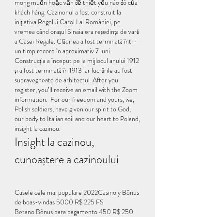
mong muốn hoặc vấn đề thiết yếu nào đó của 
khách hàng. Cazinonul a fost construit la 
iniţiativa Regelui Carol I al României, pe 
vremea când orașul Sinaia era reședinţa de vară 
a Casei Regale. Clădirea a fost terminată într-
un timp record în aproximativ 7 luni. 
Construcţia a început pe la mijlocul anului 1912 
şi a fost terminată în 1913 iar lucrările au fost 
supravegheate de arhitectul. After you 
register, you’ll receive an email with the Zoom 
information.  For our freedom and yours, we, 
Polish soldiers, have given our spirit to God, 
our body to Italian soil and our heart to Poland, 
insight la cazinou.
Insight la cazinou, 
cunoaștere a cazinoului
Casele cele mai populare 2022Casinoly Bônus 
de boas-vindas 5000 R$ 225 FS
Betano Bônus para pagamento 450 R$ 250 