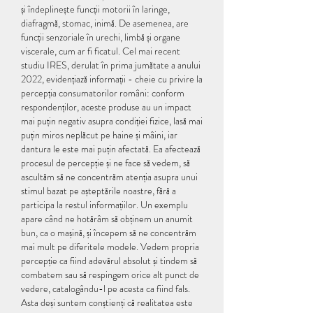
și îndeplinește funcții motorii în laringe, 
diafragmă, stomac, inimă. De asemenea, are 
funcții senzoriale în urechi, limbă și organe 
viscerale, cum ar fi ficatul. Cel mai recent 
studiu IRES, derulat în prima jumătate a anului 
2022, evidențiază informații - cheie cu privire la 
percepția consumatorilor români: conform 
respondenților, aceste produse au un impact 
mai puțin negativ asupra condiției fizice, lasă mai 
puțin miros neplăcut pe haine și mâini, iar 
dantura le este mai puțin afectată. Ea afectează 
procesul de percepție și ne face să vedem, să 
ascultăm să ne concentrăm atenția asupra unui 
stimul bazat pe așteptările noastre, fără a 
participa la restul informațiilor. Un exemplu 
apare când ne hotărâm să obținem un anumit 
bun, ca o mașină, și începem să ne concentrăm 
mai mult pe diferitele modele. Vedem propria 
percepție ca fiind adevărul absolut și tindem să 
combatem sau să respingem orice alt punct de 
vedere, catalogându-l pe acesta ca fiind fals. 
Asta deși suntem conștienți că realitatea este 