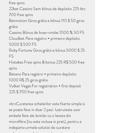
free spins
22bet Cassino Sem bônus de depósito 225 btc 
700 free spins
Betmotion Giros grátis e bônus 110 $ 50 giros 
grátis
Cassino Bônus de boas-vindas 1000 % 50 FS
Cloudbet Para registro + primeiro depósito 
5000 $ 500 FS
Ruby Fortune Giros grátis e bônus 5000 $ 25 
FS
Histakes Free spins & bonus 225 R$ 500 free 
spins
Betano Para registro + primeiro depósito 
1000 R$ 25 giros grátis
Vulkan Vegas For registration + first deposit 
225 $ 700 free spins
<br>Curatarea ochelarilor este foarte simpla si 
se poate face in doar 2 pasi: lustruieste usor 
ambele fete ale lentilei cu o laveta din 
microfibra (nu este inclusa in pret), pentru a 
indeparta urmele solutiei de curatare 