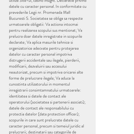
utiliza Site-ul, casino insight. Declaratie privind 
datele cu caracter personal. In conformitate cu 
prevederile Legii nr. Promenada Mall 
Bucuresti S. Societatea se obliga sa respecte 
urmatoarele obligatii: Va actiona intocmai 
pentru realizarea scopului sus mentionat; Va 
prelucra doar datele inregistrate in scopurile 
declarate; Va aplica masurile tehnice si 
organizatorice adecvate pentru protejarea 
datelor cu caracter personal impotriva 
distrugerii accidentale sau ilegale, pierderii, 
modificarii, dezvaluirii sau accesului 
neautorizat, precum si impotriva oricarei alte 
forme de prelucrare ilegala; Va aduce la 
cunostinta utilizatorului in momentul 
inregistrarii consimtamnatului urmatoarele: 
identitatea si datele de contact ale 
operatorului (societatea si partenerii asociati); 
datele de contact ale responsabilului cu 
protectia datelor (data protection officer); 
scopurile in care sunt prelucrate datele cu 
caracter personal, precum si temeiul juridic al 
prelucrarii; destinatarii sau categoriile de 