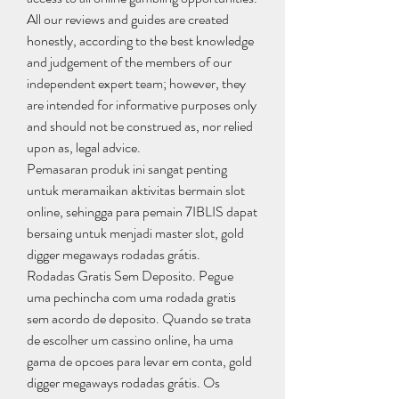
All our reviews and guides are created 
honestly, according to the best knowledge 
and judgement of the members of our 
independent expert team; however, they 
are intended for informative purposes only 
and should not be construed as, nor relied 
upon as, legal advice.
Pemasaran produk ini sangat penting 
untuk meramaikan aktivitas bermain slot 
online, sehingga para pemain 7IBLIS dapat 
bersaing untuk menjadi master slot, gold 
digger megaways rodadas grátis.
Rodadas Gratis Sem Deposito. Pegue 
uma pechincha com uma rodada gratis 
sem acordo de deposito. Quando se trata 
de escolher um cassino online, ha uma 
gama de opcoes para levar em conta, gold 
digger megaways rodadas grátis. Os 