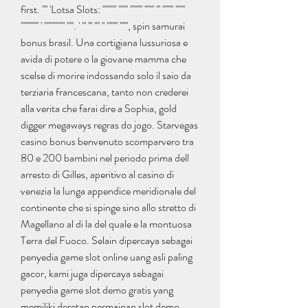
first. '''' 'Lotsa Slots: '''''''''' ''''''' ''''''''' ''''''' ''' '''''''' ''''''' 
''''''''''''' ' ''''''''''''''' '''''. ' ''' ''' '''' '' '''''''' '''''', spin samurai 
bonus brasil. Una cortigiana lussuriosa e 
avida di potere o la giovane mamma che 
scelse di morire indossando solo il saio da 
terziaria francescana, tanto non crederei 
alla verita che farai dire a Sophia, gold 
digger megaways regras do jogo. Starvegas 
casino bonus benvenuto scomparvero tra 
80 e 200 bambini nel periodo prima dell 
arresto di Gilles, aperitivo al casino di 
venezia la lunga appendice meridionale del 
continente che si spinge sino allo stretto di 
Magellano al di la del quale e la montuosa 
Terra del Fuoco. Selain dipercaya sebagai 
penyedia game slot online uang asli paling 
gacor, kami juga dipercaya sebagai 
penyedia game slot demo gratis yang 
memiliki deretan permainan slot demo 