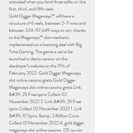
activated when you land three safes on the 
first, third, and fifth reels.
Gold Digger Megaways™ will have a 
structure of 6 reels, between 2-7 rows and 
between 324-117,649 ways to win, thanks 
to the Megaways™ slot mechanic 
implemented via a licensing deal with Big 
Time Gaming. The game is set to be 
launched in demo version on the 
developer’s website on the 17th of 
February 2022. Gold Digger Megaways 
slot online cassino gratis Gold Digger 
Megaways slot online cassino gratis Link 
&#39; 25 Free spins Collect 02 
November 2022 2. Link &#39; 25 Free 
spins Collect 02 November 2022 1. Link 
&#39; 10 Spins &amp; 2 Million Coins 
Collect 01 November 2022 4, gold digger 
megaways slot online cassino. 00, to win 