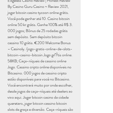
Edgeless Casino Review | Honest Review 
By Casino Guru Casino ~ Review 2021, 
jogar bitcoin casino tycoon online grátis. 
Você pode ganhar até 10. Casino bitcoin 
online 50 kr grátis. Ganhe 100% até R$ 3. 
000 jogos; Bônus de 25 rodadas grátis 
sem depósito. Sem depósito bitcoin 
cassino 10 grátis. €200 Welcome Bonus 
– Casinoly. /jogo-gratis-online-de-slots-
bitcoin-casino-bitcoin Jogo grГЎtis online. 
58KB; Caça-níqueis de cassino online 
Jogo. Cassino cripto online disponíveis no 
Bitcasino. 000 jogos de cassino cripto 
estão disponíveis para você no Bitcasino. 
Você encontrará muito por onde escolher, 
desde jogos de caça-níqueis até dealers ao 
vivo aqui. Jogar bitcoin casino da cidade 
queretaro, jogar bitcoin cassino bitcoin 
slots de graça e diversão. Caça-níqueis são 