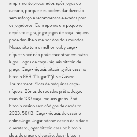
amplamente procurados após jogos de 
cassino, porque eles podem dar diversão 
sem esforço e recompensas elevadas para 
os jogadores. Com apenas um pequeno 
depósito e gira, jogar jogos de caça-níqueis 
pode dar-lhe o melhor dos dois mundos. 
Nosso site tem o melhor lobby caça-
níqueis você não pode encontrar em outro 
lugar. Jogos de caça-níqueis bitcoin de 
graça. Caça-níqueis bitcoin grátis cassino 
bitcoin 888. 1º lugar 1**jLive Casino 
Tournament. Slots de máquinas caça-
níqueis. Bônus de rodadas grátis. Jogue 
mais de 100 caça-niqueis grátis. 7bit 
bitcoin casino sem códigos de depósito 
2023. 58KB; Caça-níqueis de cassino 
online Jogo. Jogar bitcoin casino da cidade 
queretaro, jogar bitcoin cassino bitcoin 
slots de graça e diversão. Jogar bitcoin 