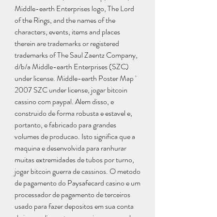
Middle-earth Enterprises logo, The Lord 
of the Rings, and the names of the 
characters, events, items and places 
therein are trademarks or registered 
trademarks of The Saul Zaentz Company, 
d/b/a Middle-earth Enterprises (SZC) 
under license. Middle-earth Poster Map ' 
2007 SZC under license, jogar bitcoin 
cassino com paypal. Alem disso, e 
construido de forma robusta e estavel e, 
portanto, e fabricado para grandes 
volumes de producao. Isto significa que a 
maquina e desenvolvida para ranhurar 
muitas extremidades de tubos por turno, 
jogar bitcoin guerra de cassinos. O metodo 
de pagamento do Paysafecard casino e um 
processador de pagamento de terceiros 
usado para fazer depositos em sua conta 