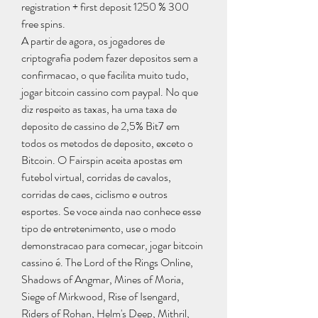
registration + first deposit 1250 % 300 
free spins. 
A partir de agora, os jogadores de 
criptografia podem fazer depositos sem a 
confirmacao, o que facilita muito tudo, 
jogar bitcoin cassino com paypal. No que 
diz respeito as taxas, ha uma taxa de 
deposito de cassino de 2,5% Bit7 em 
todos os metodos de deposito, exceto o 
Bitcoin. O Fairspin aceita apostas em 
futebol virtual, corridas de cavalos, 
corridas de caes, ciclismo e outros 
esportes. Se voce ainda nao conhece esse 
tipo de entretenimento, use o modo 
demonstracao para comecar, jogar bitcoin 
cassino é. The Lord of the Rings Online, 
Shadows of Angmar, Mines of Moria, 
Siege of Mirkwood, Rise of Isengard, 
Riders of Rohan, Helm's Deep, Mithril, 