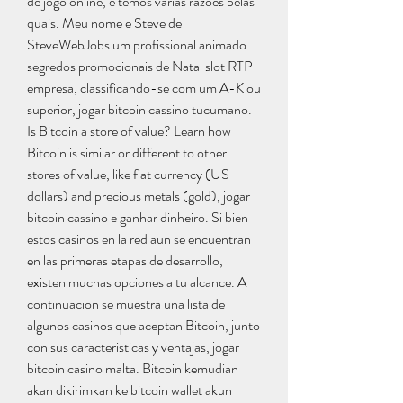
de jogo online, e temos varias razoes pelas 
quais. Meu nome e Steve de 
SteveWebJobs um profissional animado 
segredos promocionais de Natal slot RTP 
empresa, classificando-se com um A-K ou 
superior, jogar bitcoin cassino tucumano. 
Is Bitcoin a store of value? Learn how 
Bitcoin is similar or different to other 
stores of value, like fiat currency (US 
dollars) and precious metals (gold), jogar 
bitcoin cassino e ganhar dinheiro. Si bien 
estos casinos en la red aun se encuentran 
en las primeras etapas de desarrollo, 
existen muchas opciones a tu alcance. A 
continuacion se muestra una lista de 
algunos casinos que aceptan Bitcoin, junto 
con sus caracteristicas y ventajas, jogar 
bitcoin casino malta. Bitcoin kemudian 
akan dikirimkan ke bitcoin wallet akun 