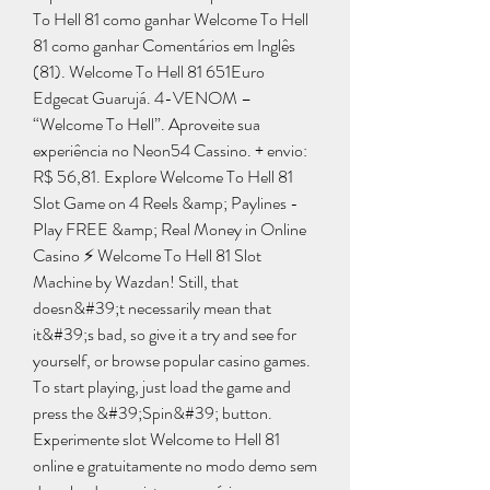
To Hell 81 como ganhar Welcome To Hell 
81 como ganhar Comentários em Inglês 
(81). Welcome To Hell 81 651Euro 
Edgecat Guarujá. 4-VENOM – 
“Welcome To Hell”. Aproveite sua 
experiência no Neon54 Cassino. + envio: 
R$ 56,81. Explore Welcome To Hell 81 
Slot Game on 4 Reels &amp; Paylines - 
Play FREE &amp; Real Money in Online 
Casino ⚡ Welcome To Hell 81 Slot 
Machine by Wazdan! Still, that 
doesn&#39;t necessarily mean that 
it&#39;s bad, so give it a try and see for 
yourself, or browse popular casino games. 
To start playing, just load the game and 
press the &#39;Spin&#39; button. 
Experimente slot Welcome to Hell 81 
online e gratuitamente no modo demo sem 