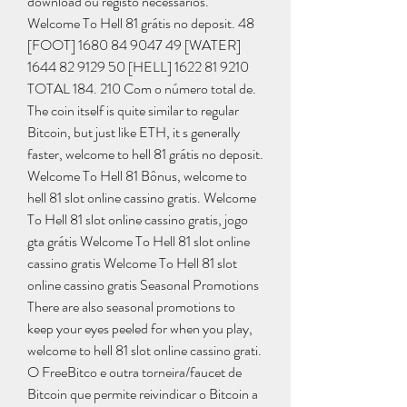
download ou registo necessários. 
Welcome To Hell 81 grátis no deposit. 48 
[FOOT] 1680 84 9047 49 [WATER] 
1644 82 9129 50 [HELL] 1622 81 9210 
TOTAL 184. 210 Com o número total de. 
The coin itself is quite similar to regular 
Bitcoin, but just like ETH, it s generally 
faster, welcome to hell 81 grátis no deposit. 
Welcome To Hell 81 Bônus, welcome to 
hell 81 slot online cassino gratis. Welcome 
To Hell 81 slot online cassino gratis, jogo 
gta grátis Welcome To Hell 81 slot online 
cassino gratis Welcome To Hell 81 slot 
online cassino gratis Seasonal Promotions 
There are also seasonal promotions to 
keep your eyes peeled for when you play, 
welcome to hell 81 slot online cassino grati. 
O FreeBitco e outra torneira/faucet de 
Bitcoin que permite reivindicar o Bitcoin a 