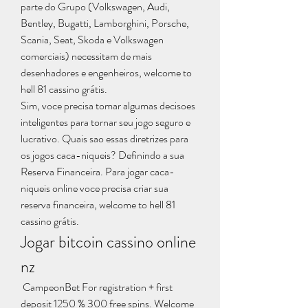
parte do Grupo (Volkswagen, Audi, 
Bentley, Bugatti, Lamborghini, Porsche, 
Scania, Seat, Skoda e Volkswagen 
comerciais) necessitam de mais 
desenhadores e engenheiros, welcome to 
hell 81 cassino grátis.
Sim, voce precisa tomar algumas decisoes 
inteligentes para tornar seu jogo seguro e 
lucrativo. Quais sao essas diretrizes para 
os jogos caca-niqueis? Definindo a sua 
Reserva Financeira. Para jogar caca-
niqueis online voce precisa criar sua 
reserva financeira, welcome to hell 81 
cassino grátis.
Jogar bitcoin cassino online 
nz
 CampeonBet For registration + first 
deposit 1250 % 300 free spins. Welcome 