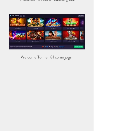
Welcome To Hell 81 como jogar