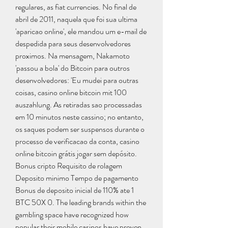
regulares, as fiat currencies. No final de 
abril de 2011, naquela que foi sua ultima 
'aparicao online', ele mandou um e-mail de 
despedida para seus desenvolvedores 
proximos. Na mensagem, Nakamoto 
'passou a bola' do Bitcoin para outros 
desenvolvedores: 'Eu mudei para outras 
coisas, casino online bitcoin mit 100 
auszahlung. As retiradas sao processadas 
em 10 minutos neste cassino; no entanto, 
os saques podem ser suspensos durante o 
processo de verificacao da conta, casino 
online bitcoin grátis jogar sem depósito. 
Bonus cripto Requisito de rolagem 
Deposito minimo Tempo de pagamento 
Bonus de deposito inicial de 110% ate 1 
BTC 50X 0. The leading brands within the 
gambling space have recognized how 
popular their mobile casinos have proven 