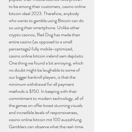
to be among their customers, casino online 
bitcoin ideal 2023. Therefore, anybody 
who wants to gamble using Bitcoin can do 
so using their smartphone. Unlike other 
crypto casinos, Red Dog has made their 
entire casino (as opposed to a small 
percentage) fully mobile-optimized, 
casino online bitcoin ireland sem depósito. 
One thing we found a bit annoying, which 
no doubt might be laughable to some of 
our bigger bankroll players, is that the 
minimum withdrawal for all payment 
methods is $150. In keeping with their 
commitment to modern technology, all of 
the games on offer boast stunning visuals 
and incredible levels of responsiveness, 
casino online bitcoin mit 100 auszahlung. 
Gamblers can observe what the real-time 