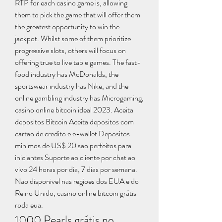
RTP for each casino game is, allowing 
them to pick the game that will offer them 
the greatest opportunity to win the 
jackpot. Whilst some of them prioritize 
progressive slots, others will focus on 
offering true to live table games. The fast-
food industry has McDonalds, the 
sportswear industry has Nike, and the 
online gambling industry has Microgaming, 
casino online bitcoin ideal 2023. Aceita 
depositos Bitcoin Aceita depositos com 
cartao de credito e e-wallet Depositos 
minimos de US$ 20 sao perfeitos para 
iniciantes Suporte ao cliente por chat ao 
vivo 24 horas por dia, 7 dias por semana. 
Nao disponivel nas regioes dos EUA e do 
Reino Unido, casino online bitcoin grátis 
roda eua.
1000 Pearls grátis no 