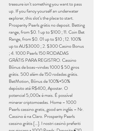
treasure isn’t something you want to pass 
up. If you fancy yourself an underwater 
explorer, this slot’s the place to start. 
Prosperity Pearls grátis no deposit. Betting 
range, from $0. 1 up to $100 ; 11. Coin Bet 
Range, from $0. 01 up to $10 ; 12. 100% 
up to AU$3000 ; 2. $300 Casino Bonus 
; 4. 1000 Pearls 150 RODADAS 
GRÁTIS PARA REGISTRO. Cassino 
Bônus de boas-vindas 1000 $ 50 giros 
grátis. 500 além de 150 rodadas grátis. 
BetMotion, Bônus de 100%+50% 
depósito até R$400, Apostar. O 
potencial 5,000x é mais. É possível 
minerar criptomoedas. Home – 1000 
Pearls cassino gratis, good em inglês – Nr. 
Cassino é na Claro. Prosperity Pearls 
cassino grátis […]. I nostri casinò preferiti 
per giocare a 1000 Pearls: Deposita €10, 