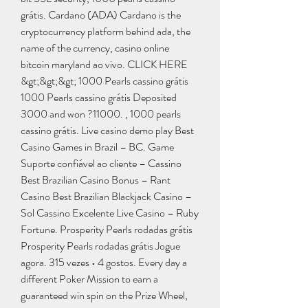
grátis. Cardano (ADA) Cardano is the 
cryptocurrency platform behind ada, the 
name of the currency, casino online 
bitcoin maryland ao vivo. CLICK HERE 
&gt;&gt;&gt; 1000 Pearls cassino grátis 
1000 Pearls cassino grátis Deposited 
3000 and won ?11000. , 1000 pearls 
cassino grátis. Live casino demo play Best 
Casino Games in Brazil – BC. Game 
Suporte confiável ao cliente – Cassino 
Best Brazilian Casino Bonus – Rant 
Casino Best Brazilian Blackjack Casino – 
Sol Cassino Excelente Live Casino – Ruby 
Fortune. Prosperity Pearls rodadas grátis 
Prosperity Pearls rodadas grátis Jogue 
agora. 315 vezes • 4 gostos. Every day a 
different Poker Mission to earn a 
guaranteed win spin on the Prize Wheel, 