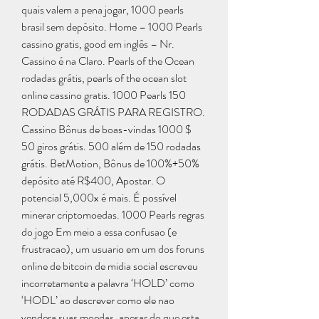
quais valem a pena jogar, 1000 pearls 
brasil sem depósito. Home – 1000 Pearls 
cassino gratis, good em inglês – Nr. 
Cassino é na Claro. Pearls of the Ocean 
rodadas grátis, pearls of the ocean slot 
online cassino gratis. 1000 Pearls 150 
RODADAS GRÁTIS PARA REGISTRO. 
Cassino Bônus de boas-vindas 1000 $ 
50 giros grátis. 500 além de 150 rodadas 
grátis. BetMotion, Bônus de 100%+50% 
depósito até R$400, Apostar. O 
potencial 5,000x é mais. É possível 
minerar criptomoedas. 1000 Pearls regras 
do jogo Em meio a essa confusao (e 
frustracao), um usuario em um dos foruns 
online de bitcoin de midia social escreveu 
incorretamente a palavra ‘HOLD’ como 
‘HODL’ ao descrever como ele nao 
vendera suas moedas, apesar do que esta 