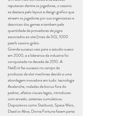
reputacao dentre os jogadores, o cassino 
se destaca pelo layout e design grafico que 
atraem os jogadores por sua organizacao e 
descricao dos games e tambem pela 
quantidade de provedores de jogos 
associados ao site (mais de 50), 1000 
pearls cassino grátis.
Grande sucesso veio para o estudio sueco 
em 2000, e a lideranca da industria foi 
conquistada na decada de 2010. A 
NetEnt fez sucesso no campo da 
producao de slot machines devido a uma 
abordagem inovadora em tudo: tecnologia 
Avalanche, rodadas de bonus fora do 
padrao, efeitos visuais legais, introducao 
com enredo, sistemas cumulativos. 
Dispositivos como Starburst, Space Wars, 
Dead or Alive, Divine Fortune fazem parte 