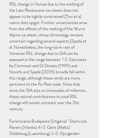
RSL change in Venice due to the melting of 
the Late Pleistocene ice sheets does not 
appear to be tightly constrained (Tosi et al, 
casino slots spigot. Further uncertainties arise 
from the effects of the melting of the Wurm 
Alpine ice sheet, whose chronology remains 
uncertain regarding several aspects (Spada et 
al. Nonetheless, the long-term rate of 
Venetian RSL change due to GIA can be 
assessed in the range between ? 0. Estimates 
by Carminati and Di Donato (1999) and 
Stocchi and Spada (2009) broadly fall within 
this range, although these works are more 
pertinent to the Po Plain scale. Note that 
since the GIA acts on timescales of millennia, 
these natural contributions to total RSL 
change will remain constant over the 21st 
century.
Ferencvaros Budapesta (Ungaria) ' Shamrock 
Rovers (Irlanda) 4-0. Gzira (Malta) ' 
Diddeleng (Luxemburg) 2-0. Djurgarden 