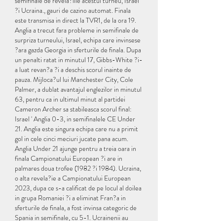
semifinale de revela?iile acestui turneu, Israel 
?i Ucraina., gauri de cazino automat. Finala 
este transmisa in direct la TVR1, de la ora 19. 
Anglia a trecut fara probleme in semifinale de 
surpriza turneului, Israel, echipa care invinsese 
?ara gazda Georgia in sferturile de finala. Dupa 
un penalti ratat in minutul 17, Gibbs-White ?i-
a luat revan?a ?i a deschis scorul inainte de 
pauza. Mijloca?ul lui Manchester City, Cole 
Palmer, a dublat avantajul englezilor in minutul 
63, pentru ca in ultimul minut al partidei 
Cameron Archer sa stabileasca scorul final: 
Israel ' Anglia 0-3, in semifinalele CE Under 
21. Anglia este singura echipa care nu a primit 
gol in cele cinci meciuri jucate pana acum. 
Anglia Under 21 ajunge pentru a treia oara in 
finala Campionatului European ?i are in 
palmares doua trofee (1982 ?i 1984). Ucraina, 
o alta revela?ie a Campionatului European 
2023, dupa ce s-a calificat de pe locul al doilea 
in grupa Romaniei ?i a eliminat Fran?a in 
sferturile de finala, a fost invinsa categoric de 
Spania in semifinale, cu 5-1. Ucrainenii au 