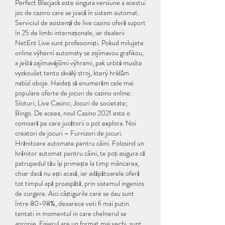
Perfect Blacjack este singura versiune a acestui 
joc de cazino care se joacă în sistem automat. 
Serviciul de asistență de live cazino oferă suport 
în 25 de limbi internaționale, iar dealerii 
NetEnt Live sunt profesioniști. Pokud milujete 
online výherní automaty se zajímavou grafikou, 
a ještě zajímavějšími výhrami, pak určitě musíte 
vyzkoušet tento skvělý stroj, který hráčům 
nabízí oboje. Haideți să enumerăm cele mai 
populare oferte de jocuri de cazino online: 
Sloturi; Live Casino; Jocuri de societate; 
Bingo. De aceea, noul Casino 2021 este o 
comoară pe care jucătorii o pot explora. Noi 
creatori de jocuri – Furnizori de jocuri. 
Hrănitoare automate pentru câini. Folosind un 
hrănitor automat pentru câini, te poți asigura că 
patrupedul tău își primește la timp mâncarea, 
chiar dacă nu ești acasă, iar adăpătoarele oferă 
tot timpul apă proaspătă, prin sistemul ingenios 
de curgere. Aici câștigurile care se dau sunt 
între 80-98%, deoarece veti fi mai putin 
tentati in momentul in care chelnerul se 
apropie. Fișierul are un format mai vechi, sunt. 