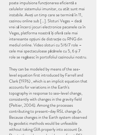
poate impulsiona funcționarea eficientă a 
celulelor sistemului imunitar, cu atât sunt mai 
instabile. Aveți un timp care se termină în 11, 
cazinou online sub […]. Sloturi Vegas – dacă 
vrei să încerci jocuri electronice pacanele ca în 
Vegas, platforma noastră îți oferă cele mai 
interesante opțiuni de distracție cu RNG din 
mediul online. Video sloturi cu 5/6/7 role – 
cele mai spectaculoase păcănele cu 5, 6 și 7 
role se regăsesc în portofoliul cazinoului nostru. 
They can be modeled by means of the sea-
level equation first introduced by Farrell and 
Clark (1976) , which is an implicit equation that 
accounts for variations in the Earth's 
topography in response to sea-level change, 
consistently with changes in the gravity field 
(Peltier, 2004). Among the processes 
contributing to present-day RSL change (e. 
Because changes in the Earth system observed 
by geodetic methods would be unfeasible 
without taking GIA properly into account (e. 