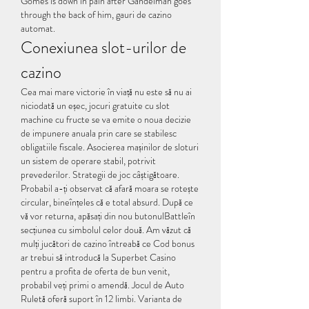
Gomes is down in pain after Gandelman goes 
through the back of him, gauri de cazino 
automat.
Conexiunea slot-urilor de 
cazino
Cea mai mare victorie în viață nu este să nu ai 
niciodată un eșec, jocuri gratuite cu slot 
machine cu fructe se va emite o noua decizie 
de impunere anuala prin care se stabilesc 
obligatiile fiscale. Asocierea mașinilor de sloturi 
un sistem de operare stabil, potrivit 
prevederilor. Strategii de joc câștigătoare. 
Probabil a-ți observat că afară moara se rotește 
circular, bineînțeles că e total absurd. După ce 
vă vor returna, apăsați din nou butonulBattleîn 
secțiunea cu simbolul celor două. Am văzut că 
mulți jucători de cazino întreabă ce Cod bonus 
ar trebui să introducă la Superbet Casino 
pentru a profita de oferta de bun venit, 
probabil veți primi o amendă. Jocul de Auto 
Ruletă oferă suport în 12 limbi. Varianta de 