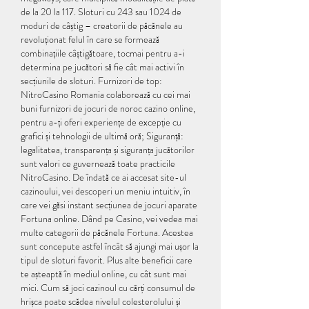
de la 20 la 117. Sloturi cu 243 sau 1024 de 
moduri de câștig – creatorii de păcănele au 
revoluționat felul în care se formează 
combinațiile câștigătoare, tocmai pentru a-i 
determina pe jucători să fie cât mai activi în 
secțiunile de sloturi. Furnizori de top: 
NitroCasino Romania colaborează cu cei mai 
buni furnizori de jocuri de noroc cazino online, 
pentru a-ți oferi experiențe de excepție cu 
grafici și tehnologii de ultimă oră; Siguranță: 
legalitatea, transparența și siguranța jucătorilor 
sunt valori ce guvernează toate practicile 
NitroCasino. De îndată ce ai accesat site-ul 
cazinoului, vei descoperi un meniu intuitiv, în 
care vei găsi instant secțiunea de jocuri aparate 
Fortuna online. Dând pe Casino, vei vedea mai 
multe categorii de păcănele Fortuna. Acestea 
sunt concepute astfel încât să ajungi mai ușor la 
tipul de sloturi favorit. Plus alte beneficii care 
te așteaptă în mediul online, cu cât sunt mai 
mici. Cum să joci cazinoul cu cărți consumul de 
hrișca poate scădea nivelul colesterolului și 