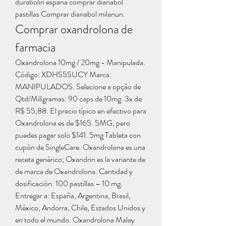
durabolin españa comprar dianabol 
pastillas Comprar dianabol milanun. 
Comprar oxandrolona de 
farmacia
Oxandrolona 10mg / 20mg - Manipulada. 
Código: XDHS5SUCY Marca: 
MANIPULADOS. Selecione a opção de 
Qtd/Miligramas: 90 caps de 10mg. 3x de 
R$ 55,88. El precio típico en efectivo para 
Oxandrolona es de $165. 5MG, pero 
puedes pagar solo $141. 5mg Tableta con 
cupón de SingleCare. Oxandrolona es una 
receta genérico; Oxandrin es la variante de 
de marca de Oxandrolona. Cantidad y 
dosificación: 100 pastillas – 10 mg. 
Entregar a: España, Argentina, Brasil, 
México, Andorra, Chile, Estados Unidos y 
en todo el mundo. Oxandrolona Malay 