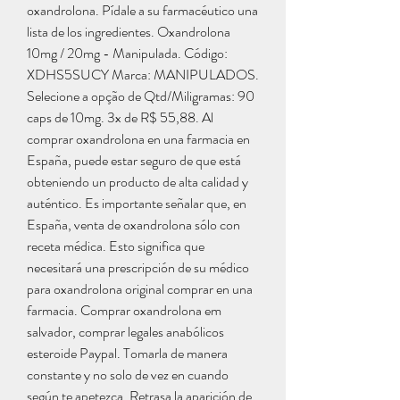
oxandrolona. Pídale a su farmacéutico una 
lista de los ingredientes. Oxandrolona 
10mg / 20mg - Manipulada. Código: 
XDHS5SUCY Marca: MANIPULADOS. 
Selecione a opção de Qtd/Miligramas: 90 
caps de 10mg. 3x de R$ 55,88. Al 
comprar oxandrolona en una farmacia en 
España, puede estar seguro de que está 
obteniendo un producto de alta calidad y 
auténtico. Es importante señalar que, en 
España, venta de oxandrolona sólo con 
receta médica. Esto significa que 
necesitará una prescripción de su médico 
para oxandrolona original comprar en una 
farmacia. Comprar oxandrolona em 
salvador, comprar legales anabólicos 
esteroide Paypal. Tomarla de manera 
constante y no solo de vez en cuando 
según te apetezca. Retrasa la aparición de 