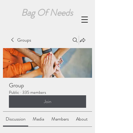
Bag Of Needs
Groups
Group
Public
·
335 members
Join
Discussion
Media
Members
About