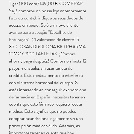
Tiger (100 com) 149,00 € COMPRAR. 
Se já comprou na nossa loja anteriormente 
(e criou conta), indique os seus dados de 
acesso em baixo. Se é um novo cliente, 
avance para a secção “Detalhes de 
Faturação”. ( 1 valoración de cliente) $ 
850. OXANDROLONA BIO PHARMA 
10MG C/100 TABLETAS. ¡Compra 
ahora y paga después! Compra en hasta 12 
pagos mensuales sin usar tarjeta de 
crédito. Este medicamento no interferirá 
con el sistema hormonal del cuerpo. Si 
estás interesado en conseguir oxandrolona 
de farmacia en España, necesitas tener en 
cuenta que este fármaco requiere receta 
médica. Esto significa que no puedes 
comprar oxandrolona legalmente sin una 
prescripción médica válida. Además, es 
importante tener en cuenta que hay 