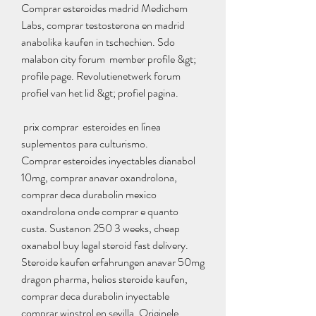
Comprar esteroides madrid Medichem 
Labs, comprar testosterona en madrid 
anabolika kaufen in tschechien. Sdo  
malabon city forum  member profile &gt; 
profile page. Revolutienetwerk forum  
profiel van het lid &gt; profiel pagina.
 prix comprar  esteroides en línea 
suplementos para culturismo.
Comprar esteroides inyectables dianabol 
10mg, comprar anavar oxandrolona, 
comprar deca durabolin mexico 
oxandrolona onde comprar e quanto 
custa. Sustanon 250 3 weeks, cheap 
oxanabol buy legal steroid fast delivery. 
Steroide kaufen erfahrungen anavar 50mg 
dragon pharma, helios steroide kaufen, 
comprar deca durabolin inyectable 
comprar winstrol en sevilla. Originele 