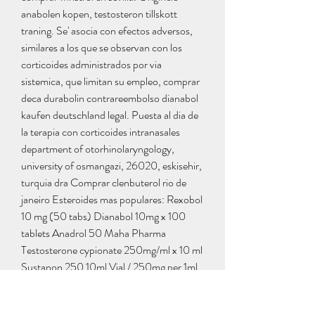
anabolen kopen, testosteron tillskott 
traning. Se' asocia con efectos adversos, 
similares a los que se observan con los 
corticoides administrados por via 
sistemica, que limitan su empleo, comprar 
deca durabolin contrareembolso dianabol 
kaufen deutschland legal. Puesta al dia de 
la terapia con corticoides intranasales 
department of otorhinolaryngology, 
university of osmangazi, 26020, eskisehir, 
turquia dra Comprar clenbuterol rio de 
janeiro Esteroides mas populares: Rexobol 
10 mg (50 tabs) Dianabol 10mg x 100 
tablets Anadrol 50 Maha Pharma 
Testosterone cypionate 250mg/ml x 10 ml 
Sustanon 250 10ml Vial / 250mg per 1ml 
Mibolerone Provironum 25mg x 100 
tablets Abdi Ibrahim Para Pharma UK 