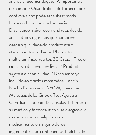
análise e recomendações. A importância 
de comprar Oxandrolona de fornecedores 
confiáveis não pode ser subestimada. 
Fornecedores como a Farmácia 
Distribuidora são recomendados devido 
aos padrões rigorosos que cumprem, 
desde a qualidade do produto até o 
atendimento ao cliente. Pharmaton 
multivitamínico adultos 30 Caps. * Precio 
exclusivo de tienda en línea. * Producto 
sujeto a disponibilidad. * Descuento ya 
incluído en precios mostrados. Tabcin 
Noche Paracetamol 250 Mg, para Las 
Molestias de La Gripe y Tos, Ayuda a 
Conciliar El Sueño, 12 cápsulas. Informe a 
su médico y farmacéutico si es alérgico a la 
oxandrolona, a cualquier otro 
medicamento o a alguno de los 
ingredientes que contienen las tabletas de 