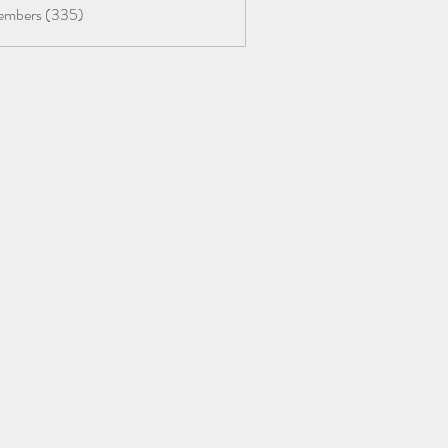
Members (335)