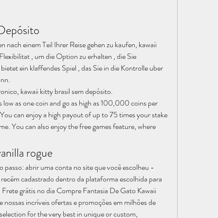
 Depósito
en nach einem Teil Ihrer Reise gehen zu kaufen, kawaii 
lexibilitat , um die Option zu erhalten , die Sie 
tet ein klaffendes Spiel , das Sie in die Kontrolle uber 
ann.
ronico, kawaii kitty brasil sem depósito.
as low as one coin and go as high as 100,000 coins per 
. You can enjoy a high payout of up to 75 times your stake 
e. You can also enjoy the free games feature, where 
anilla rogue
passo: abrir uma conta no site que você escolheu - 
 recém cadastrado dentro da plataforma escolhida para 
. Frete grátis no dia Compre Fantasia De Gato Kawaii 
e nossas incríveis ofertas e promoções em milhões de 
election for the very best in unique or custom, 