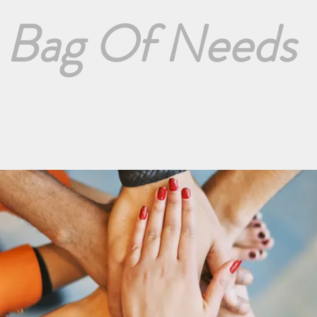
Bag Of Needs