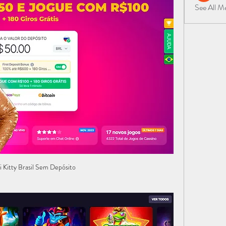
See All 
i Kitty Brasil Sem Depósito