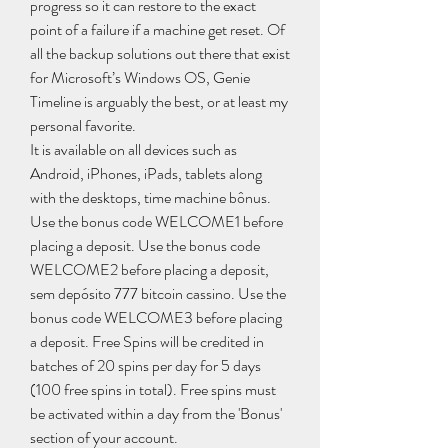
progress so it can restore to the exact 
point of a failure if a machine get reset. Of 
all the backup solutions out there that exist 
for Microsoft’s Windows OS, Genie 
Timeline is arguably the best, or at least my 
personal favorite. 
It is available on all devices such as 
Android, iPhones, iPads, tablets along 
with the desktops, time machine bônus.
Use the bonus code WELCOME1 before 
placing a deposit. Use the bonus code 
WELCOME2 before placing a deposit, 
sem depósito 777 bitcoin cassino. Use the 
bonus code WELCOME3 before placing 
a deposit. Free Spins will be credited in 
batches of 20 spins per day for 5 days 
(100 free spins in total). Free spins must 
be activated within a day from the 'Bonus' 
section of your account.