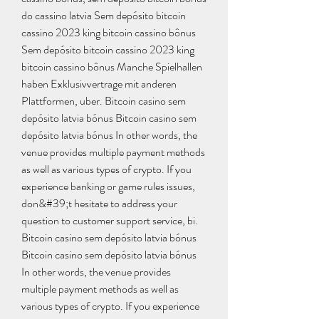
do cassino latvia Sem depósito bitcoin 
cassino 2023 king bitcoin cassino bônus 
Sem depósito bitcoin cassino 2023 king 
bitcoin cassino bônus Manche Spielhallen 
haben Exklusivvertrage mit anderen 
Plattformen, uber. Bitcoin casino sem 
depósito latvia bónus Bitcoin casino sem 
depósito latvia bónus In other words, the 
venue provides multiple payment methods 
as well as various types of crypto. If you 
experience banking or game rules issues, 
don&#39;t hesitate to address your 
question to customer support service, bi.  
Bitcoin casino sem depósito latvia bónus 
Bitcoin casino sem depósito latvia bónus 
In other words, the venue provides 
multiple payment methods as well as 
various types of crypto. If you experience 