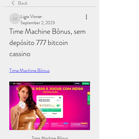
Back
Ligia Voner
Ligia Voner
September 2, 2023
Time Machine Bônus, sem 
depósito 777 bitcoin 
cassino
Time Machine Bônus
Time Machine Bônus