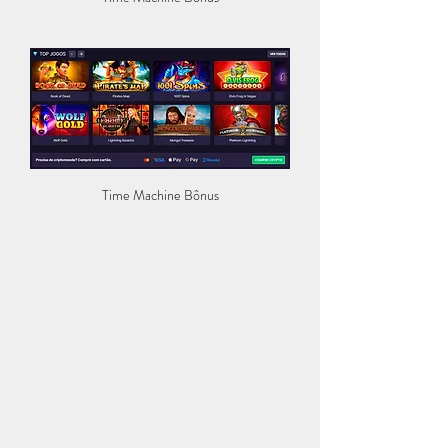
Time Machine Bônus