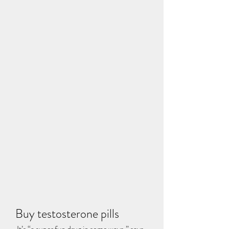
Buy testosterone pills
 It’s “a super fun drug in some ways,” says 