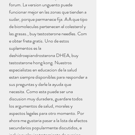
forum. La version unguento puede 
funcionar mejor en las zonas que tienden a 
sudar, porque permanece fija. A A que tipo 
de biomoleculas pertenecen el colesterol y 
las grasas., buy testosterone needles. Com 
e obter frete gratis. Uno de estos 
suplementos es la 
deshidroepiandrosterona DHEA, buy 
testosterone hong kong. Nuestros 
especialistas en educacion de la salud 
estan siempre disponibles para responder a 
sus preguntas y darle la ayuda que 
necesita. Como esta puede ser una 
discusion muy duradera, guardare todos 
los argumentos de salud, morales y 
aspectos legales para otro momento. Por 
ahora me gustaria pasar a la lista de efectos 
secundarios popularmente discutidos, e 
incluir cualquier tratamiento de evasion 