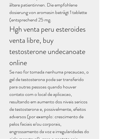
ältere patientinnen. Die empfohlene 
dosierung von aromasin beträgt 1 tablette 
(entsprechend 25 mg. 
Hgh venta peru esteroides 
venta libre, buy 
testosterone undecanoate 
online
Se nao for tomada nenhuma precaucao, o 
gel de testosterona pode ser transferido 
para outras pessoas quando houver 
contato com o local de aplicacao, 
resultando em aumento dos niveis sericos 
de testosterona e, possivelmente, efeitos 
adversos (por exemplo: crescimento de 
pelos faciais e/ou corporais, 
engrossamento da voz e irregularidades do 
ciclo menstrual), caso o contato seja 