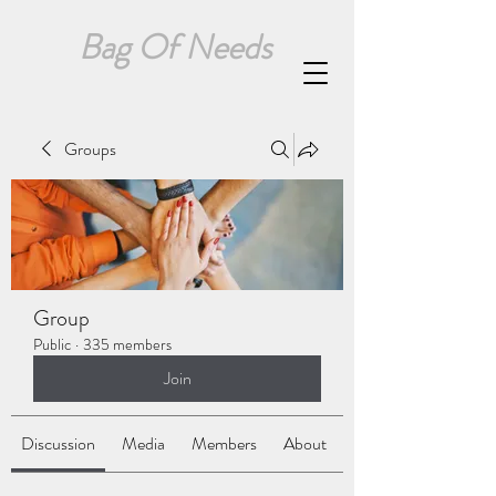
Bag Of Needs
Groups
Group
Public
·
335 members
Join
Discussion
Media
Members
About