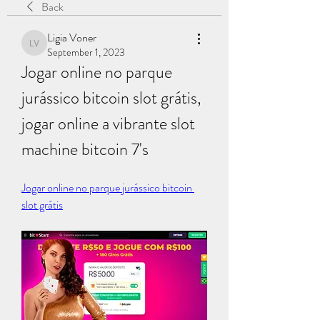
Back
Ligia Voner
Ligia Voner
September 1, 2023
Jogar online no parque 
jurássico bitcoin slot grátis, 
jogar online a vibrante slot 
machine bitcoin 7's
Jogar online no parque jurássico bitcoin 
slot grátis