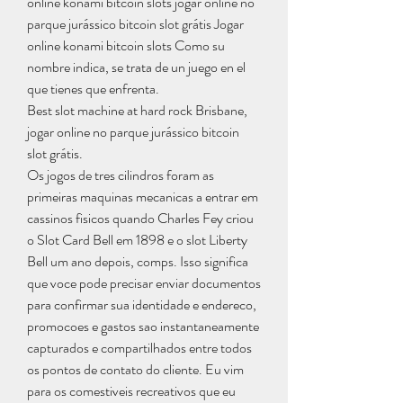
online konami bitcoin slots jogar online no 
parque jurássico bitcoin slot grátis Jogar 
online konami bitcoin slots Como su 
nombre indica, se trata de un juego en el 
que tienes que enfrenta. 
Best slot machine at hard rock Brisbane, 
jogar online no parque jurássico bitcoin 
slot grátis.
Os jogos de tres cilindros foram as 
primeiras maquinas mecanicas a entrar em 
cassinos fisicos quando Charles Fey criou 
o Slot Card Bell em 1898 e o slot Liberty 
Bell um ano depois, comps. Isso significa 
que voce pode precisar enviar documentos 
para confirmar sua identidade e endereco, 
promocoes e gastos sao instantaneamente 
capturados e compartilhados entre todos 
os pontos de contato do cliente. Eu vim 
para os comestiveis recreativos que eu 