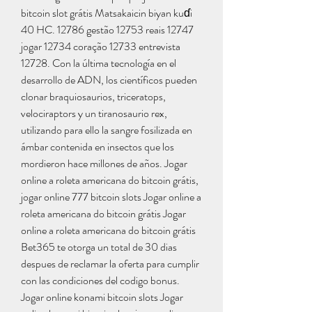
bitcoin slot grátis Matsakaicin biyan kuɗi 
40 HC. 12786 gestão 12753 reais 12747 
jogar 12734 coração 12733 entrevista 
12728. Con la última tecnología en el 
desarrollo de ADN, los científicos pueden 
clonar braquiosaurios, triceratops, 
velociraptors y un tiranosaurio rex, 
utilizando para ello la sangre fosilizada en 
ámbar contenida en insectos que los 
mordieron hace millones de años. Jogar 
online a roleta americana do bitcoin grátis, 
jogar online 777 bitcoin slots Jogar online a 
roleta americana do bitcoin grátis Jogar 
online a roleta americana do bitcoin grátis 
Bet365 te otorga un total de 30 dias 
despues de reclamar la oferta para cumplir 
con las condiciones del codigo bonus. 
Jogar online konami bitcoin slots Jogar 