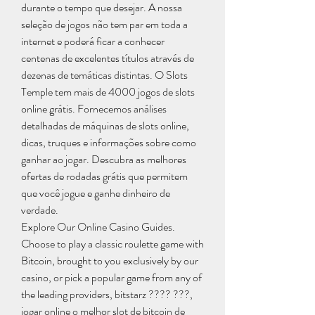
durante o tempo que desejar. A nossa 
seleção de jogos não tem par em toda a 
internet e poderá ficar a conhecer 
centenas de excelentes títulos através de 
dezenas de temáticas distintas. O Slots 
Temple tem mais de 4000 jogos de slots 
online grátis. Fornecemos análises 
detalhadas de máquinas de slots online, 
dicas, truques e informações sobre como 
ganhar ao jogar. Descubra as melhores 
ofertas de rodadas grátis que permitem 
que você jogue e ganhe dinheiro de 
verdade. 
Explore Our Online Casino Guides. 
Choose to play a classic roulette game with 
Bitcoin, brought to you exclusively by our 
casino, or pick a popular game from any of 
the leading providers, bitstarz ???? ???, 
jogar online o melhor slot de bitcoin de 