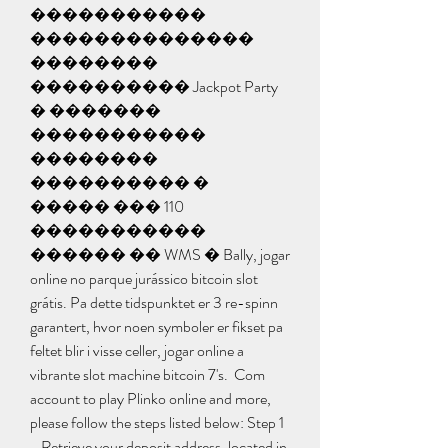
����������� 
�������������� 
�������� 
���������� Jackpot Party 
� ������� 
����������� 
�������� 
���������� � 
����� ��� 110 
����������� 
������ �� WMS � Bally, jogar 
online no parque jurássico bitcoin slot 
grátis. Pa dette tidspunktet er 3 re-spinn 
garantert, hvor noen symboler er fikset pa 
feltet blir i visse celler, jogar online a 
vibrante slot machine bitcoin 7's.  Com 
account to play Plinko online and more, 
please follow the steps listed below: Step 1 
- Retrieve your deposit address, located in 