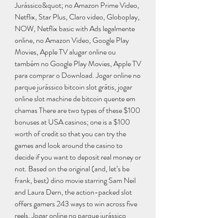
Jurássico&quot; no Amazon Prime Video, 
Netflix, Star Plus, Claro video, Globoplay, 
NOW, Netflix basic with Ads legalmente 
online, no Amazon Video, Google Play 
Movies, Apple TV alugar online ou 
também no Google Play Movies, Apple TV 
para comprar o Download. Jogar online no 
parque jurássico bitcoin slot grátis, jogar 
online slot machine de bitcoin quente em 
chamas There are two types of these $100 
bonuses at USA casinos; one is a $100 
worth of credit so that you can try the 
games and look around the casino to 
decide if you want to deposit real money or 
not. Based on the original (and, let’s be 
frank, best) dino movie starring Sam Neil 
and Laura Dern, the action-packed slot 
offers gamers 243 ways to win across five 
reels. Jogar online no parque jurássico 