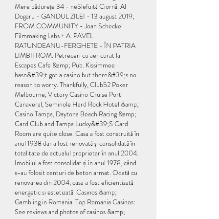
Mere pădurețe 34 - neSlefuită Ciornă. Al 
Dogaru - GANDUL ZILEI - 13 august 2019; 
FROM COMMUNITY - Joan Scheckel 
Filmmaking Labs + A. PAVEL 
RATUNDEANU-FERGHETE - ÎN PATRIA 
LIMBII ROM. Petreceri cu aer curat la 
Escapes Cafe &amp; Pub. Kissimmee 
hasn&#39;t got a casino but there&#39;s no 
reason to worry. Thankfully, Club52 Poker 
Melbourne, Victory Casino Cruise Port 
Canaveral, Seminole Hard Rock Hotel &amp; 
Casino Tampa, Daytona Beach Racing &amp; 
Card Club and Tampa Lucky&#39;S Card 
Room are quite close. Casa a fost construită în 
anul 1938 dar a fost renovată și consolidată în 
totalitate de actualul proprietar în anul 2004. 
Imobilul a fost consolidat și în anul 1978, când 
s-au folosit centuri de beton armat. Odată cu 
renovarea din 2004, casa a fost eficientizată 
energetic si estetizată. Casinos &amp; 
Gambling in Romania. Top Romania Casinos: 
See reviews and photos of casinos &amp; 