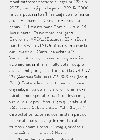
modificată semnificativ prin Legea nr. 123 din 
2005, precum şi prin Legea nr. 329 din 2006, 
iar tu ai putea să te afli în situaţia de a le încălca 
acum. Abonament 10 sedinte + o sedinta 
bonus – 1. 1 sedinta ponei/15min – 35 lei. 14 
Jocuri pentru Dezvoltarea Inteligenței 
Emoționale. VREAU! Bucuresti 20 km Eden 
Ranch ( VEZI RUTA) Următoarea excursie la 
cai: Ecvestria – Centru de echitaţie în 
Varlaam. Apropo, dacă vrei să programezi o 
vizionare sau să afli mai multe detalii despre 
apartament și prețul acestuia, sună la 0730 177 
137 (Andreea Șola) sau 0729 888 777 (Ionuț 
Bălău). Toate ușile din apartament sunt cele 
originale, iar ușa de la intrare, din lemn, ne-a 
plăcut în mod special. Si, dacă tot descoperiți 
virtual sau “la pas” Parcul Cișmigiu, trebuie să 
știți că acesta include și Aleea Sahiștilor, loc în 
care puteți participa sau doar asista la partide 
încinse atât de șah, cât și de remi. La cât de 
frumos și boem e parcul Cișmigiu, oricând e 
binevenită o plimbare aici. Nexus 
Club&amp;Bar este, evident, dedicat 