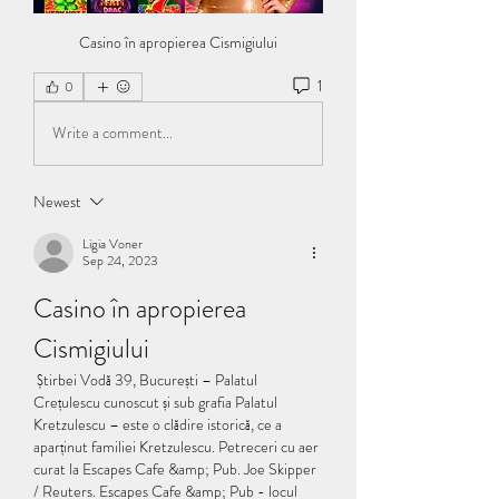
Casino în apropierea Cismigiului
1
0
Write a comment...
Newest
Ligia Voner
Sep 24, 2023
Casino în apropierea 
Cismigiului
 Știrbei Vodă 39, București – Palatul 
Crețulescu cunoscut și sub grafia Palatul 
Kretzulescu – este o clădire istorică, ce a 
aparținut familiei Kretzulescu. Petreceri cu aer 
curat la Escapes Cafe &amp; Pub. Joe Skipper 
/ Reuters. Escapes Cafe &amp; Pub - locul 