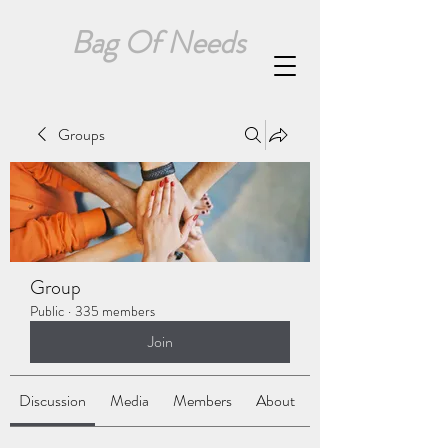
Bag Of Needs
Groups
Group
Public
·
335 members
Join
Discussion
Media
Members
About