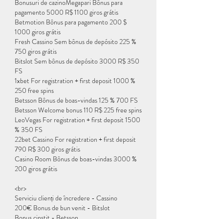
Bonusuri de cazinoMegapari Bônus para 
pagamento 5000 R$ 1100 giros grátis
Betmotion Bônus para pagamento 200 $ 
1000 giros grátis
Fresh Cassino Sem bônus de depósito 225 % 
750 giros grátis
Bitslot Sem bônus de depósito 3000 R$ 350 
FS
1xbet For registration + first deposit 1000 % 
250 free spins
Betsson Bônus de boas-vindas 125 % 700 FS
Betsson Welcome bonus 110 R$ 225 free spins
LeoVegas For registration + first deposit 1500 
% 350 FS
22bet Cassino For registration + first deposit 
790 R$ 300 giros grátis
Casino Room Bônus de boas-vindas 3000 % 
200 giros grátis
<br>
Serviciu clienți de încredere - Cassino
200€ Bonus de bun venit - Bitslot
Bonus cinstit - Betsson