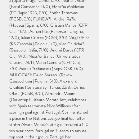
a (Sparta Praga | Cehia, 15/0), Marian Aioani 
(Farul Constan?a, 0/0), Hora?iu Moldovan 
(FC Rapid 1923, 0/0), ?tefan Tarnovanu 
(FCSB, 0/0) FUNDA?I: Andrei Ra?iu 
(Huesca | Spania, 6/0), Cristian Manea (CFR 
Cluj, 16/2), Adrian Rus (Fehervar | Ungaria, 
12/0), Iulian Cristea (FCSB, 3/0), Virgil Ghi?a 
(KS Cracovia | Polonia, 1/0), Vlad Chiriche? 
(Sassuolo | Italia, 71/0), Andrei Burca (CFR 
Cluj, 9/0), Nicu?or Bancu (Universitatea 
Craiova, 23/1), Mario Camora (CFR Cluj, 
7/0), Marius ?tefanescu (Sepsi OSK, 0/0) 
MIJLOCA?I: Deian Sorescu (Rakow 
Czestochowa | Polonia, 5/0), Alexandru 
Cicaldau (Galatasaray | Turcia, 22/3), Darius 
Olaru (FCSB, 3/0), Alexandru Maxim 
(Gaziantep F. Alvaro Morata, left, celebrates 
with Spain teammate Nico Williams after 
scoring a goal against Portugal. Spain snatched 
a place in the Nations League final four after 
striker Alvaro Morata's late goal secured a 1-0 
win over hosts Portugal on Tuesday to ensure 
top spot in their group. Portugal had 