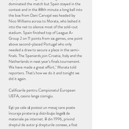
dominated the match but Spain stayed in the 
contest and in the 88th minute a long ball into 
the box from Dani Carvajal was headed by 
Nico Williams across to Morata, who lashed it 
into the net to silence most of the sold-out 
stadium. Spain finished top of League A-
Group 2 on 11 points from six games, one point 
above second-placed Portugal who only 
needed a draw to secure a place in the semi-
finals. The Spaniards join Croatia, Italy and the 
Netherlands in next year's finals tournament. 
We have made a great effort," Morata told 
reporters. That's how we do it and tonight we 
did it again.
Calificarile pentru Campionatul European 
UEFA, casino langa cismigiu.
Eşti pe cale să postezi un mesaj care poate 
încuraja pirateria şi distribuţia ilegală de 
materiale pe internet. 8 din 1996, privind 
dreptul de autor şi drepturile conexe, a fost 