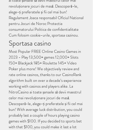
ai toate șansele să devii maestrul celor mai 
revoluționare jocuri de masă. Descoperă-le, 
alege-ți preferatele și fii cel mai bun! 
Regulament Joaca responsabil Oficiul National 
pentru Jocuri de Noroc Protectia 
consumatorului Politica de confidentialitate 
Cum folosim cookie-urile, sportasa cazinou.
Sportasa casino
Most Popular FREE Online Casino Games in 
2023 - Play 13,500+ games 12,000+ Slots 
150+ Blackjack 185+ Roulette 145+ Video 
Poker plus more! We objectively review and 
rate online casinos, thanks to our CasinoRank 
algorithm built on over a decade’s experience 
working with casinos and players alike. La 
NitroCasino ai toate șansele să devii maestrul 
celor mai revoluționare jocuri de masă. 
Descoperă-le, alege-ți preferatele și fii cel mai 
bun! With average luck distribution, you could 
probably last a couple of hours playing casino 
games with $100. If you decided to sports bet 
with that $100, you could make it last a lot 