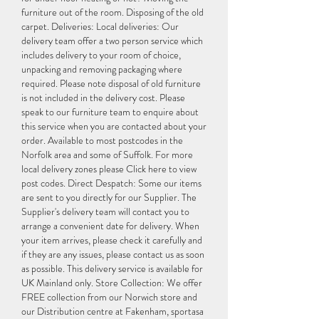
furniture out of the room. Disposing of the old 
carpet. Deliveries: Local deliveries: Our 
delivery team offer a two person service which 
includes delivery to your room of choice, 
unpacking and removing packaging where 
required. Please note disposal of old furniture 
is not included in the delivery cost. Please 
speak to our furniture team to enquire about 
this service when you are contacted about your 
order. Available to most postcodes in the 
Norfolk area and some of Suffolk. For more 
local delivery zones please Click here to view 
post codes. Direct Despatch: Some our items 
are sent to you directly for our Supplier. The 
Supplier's delivery team will contact you to 
arrange a convenient date for delivery. When 
your item arrives, please check it carefully and 
if they are any issues, please contact us as soon 
as possible. This delivery service is available for 
UK Mainland only. Store Collection: We offer 
FREE collection from our Norwich store and 
our Distribution centre at Fakenham, sportasa 