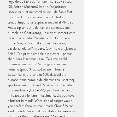
rege de pe tabla de ?ah din Insula Lewis (sec. 
XII, British Museum) Istoric. Majoritatea 
istoricilor sunt de acord ca jocul de ?ah a fost 
jucat pentru prima data in nordul Indiei, in 
timpul Imperiului Gupta, in secolul al VI-lea d. 
Acest tip timpuriu de ?ah era cunoscut sub 
numele de Chaturanga, un cuvant sanscrit care 
desemna armata. Piesele de ?ah Gupta erau 
impar?ite, ca ?i armata lor, in infanterie, 
cavalerie, elefan?i ?i care. Cuvintele engleze?ti 
?ah ?i ?ah provin ambele din cuvantul persan 
shah, care inseamna rege. Cele mai vechi 
dovezi scrise despre ?ah se gasesc in trei 
romane (pove?ti epice) scrise in Persia 
Sassanida in jurul anului 600 d. Jocul era 
cunoscut sub numele de chatrang sau shatranj, 
sportasa cazinou. Cand Persia a fost preluata 
de musulmani (633-644), jocul s-a raspandit 
in toate par?ile lumii musulmane. Do you have 
a budget in mind? What kind of carpet would 
you prefer: Wool or man-made fibres? What 
kind of underlay would be suitable, for example 
for under floor heating or not? Moving the 