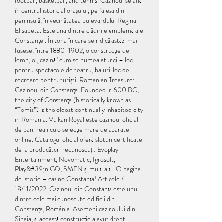
football, basketball, and tennis. Cazinoul se află 
în centrul istoric al orașului, pe faleza din 
peninsulă, în vecinătatea bulevardului Regina 
Elisabeta. Este una dintre clădirile emblemă ale 
Constanței. În zona în care se ridică astăzi mai 
fusese, între 1880-1902, o construcție de 
lemn, o „cazină” cum se numea atunci – loc 
pentru spectacole de teatru, baluri, loc de 
recreare pentru turiști. Romanian Treasure: 
Cazinoul din Constanţa. Founded in 600 BC, 
the city of Constanţa (historically known as 
“Tomis”) is the oldest continually inhabited city 
in Romania. Vulkan Royal este cazinoul oficial 
de bani reali cu o selecție mare de aparate 
online. Catalogul oficial oferă sloturi certificate 
de la producători recunoscuți: Evoplay 
Entertainment, Novomatic, Igrosoft, 
Play&#39;n GO, 5MEN și mulți alții. O pagina 
de istorie – cazino Constanța! Articole / 
18/11/2022. Cazinoul din Constanța este unul 
dintre cele mai cunoscute edificii din 
Constanța, România. Asemeni cazinoului din 
Sinaia, și această construcție a avut drept 