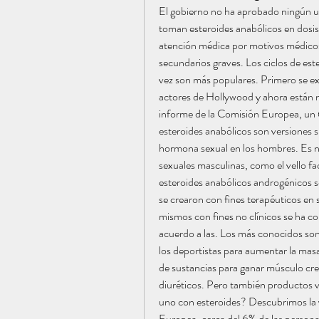
El gobierno no ha aprobado ningún us
toman esteroides anabólicos en dosis
atención médica por motivos médicos.
secundarios graves. Los ciclos de es
vez son más populares. Primero se exte
actores de Hollywood y ahora están n
informe de la Comisión Europea, un 6%
esteroides anabólicos son versiones sin
hormona sexual en los hombres. Es nec
sexuales masculinas, como el vello fac
esteroides anabólicos androgénicos so
se crearon con fines terapéuticos en su
mismos con fines no clínicos se ha c
acuerdo a las. Los más conocidos so
los deportistas para aumentar la mas
de sustancias para ganar músculo cre
diuréticos. Pero también productos v
uno con esteroides? Descubrimos la 
Europea, cerca del 6% de las persona