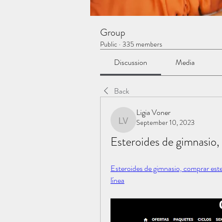
Group
Public
·
335 members
Discussion
Media
Back
Ligia Voner
September 10, 2023
Ligia Voner
Esteroides de gimnasio,
Esteroides de gimnasio, comprar est
línea