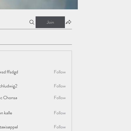
Join
wsd ffsdgd
Follow
chludwig2
Follow
wig2
ac Chonsa
Follow
on kalle
Follow
taxisøppel
Follow