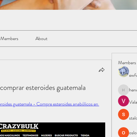
Members
About
Members
ewf
 comprar esteroides guatemala
hen
henchlud
Val
eroides guatemala - Compre esteroides anabólicos en 
stal
oslo