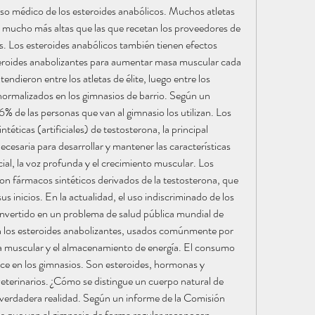
o médico de los esteroides anabólicos. Muchos atletas 
 mucho más altas que las que recetan los proveedores de 
 Los esteroides anabólicos también tienen efectos 
teroides anabolizantes para aumentar masa muscular cada 
ndieron entre los atletas de élite, luego entre los 
ormalizados en los gimnasios de barrio. Según un 
 de las personas que van al gimnasio los utilizan. Los 
téticas (artificiales) de testosterona, la principal 
esaria para desarrollar y mantener las características 
ial, la voz profunda y el crecimiento muscular. Los 
n fármacos sintéticos derivados de la testosterona, que 
s inicios. En la actualidad, el uso indiscriminado de los 
onvertido en un problema de salud pública mundial de 
n los esteroides anabolizantes, usados comúnmente por 
a muscular y el almacenamiento de energía. El consumo 
ce en los gimnasios. Son esteroides, hormonas y 
eterinarios. ¿Cómo se distingue un cuerpo natural de 
verdadera realidad. Según un informe de la Comisión 
s que van al gimnasio de forma regular reconocen 