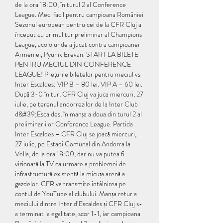
de la ora 18:00, în turul 2 al Conference 
League. Meci facil pentru campioana României 
Sezonul european pentru cei de la CFR Cluj a 
început cu primul tur preliminar al Champions 
League, acolo unde a jucat contra campioanei 
Armeniei, Pyunik Erevan. START LA BILETE 
PENTRU MECIUL DIN CONFERENCE 
LEAGUE! Prețurile biletelor pentru meciul vs 
Inter Escaldes: VIP B – 80 lei. VIP A – 60 lei. 
După 3-0 în tur, CFR Cluj va juca miercuri, 27 
iulie, pe terenul andorrezilor de la Inter Club 
d&#39;Escaldes, în manșa a doua din turul 2 al 
preliminariilor Conference League. Partida 
Inter Escaldes – CFR Cluj se joacă miercuri, 
27 iulie, pe Estadi Comunal din Andorra la 
Vella, de la ora 18:00, dar nu va putea fi 
vizionată la TV ca urmare a problemei de 
infrastructură existentă la micuța arenă a 
gazdelor. CFR va transmite întâlnirea pe 
contul de YouTube al clubului. Manșa retur a 
meciului dintre Inter d’Escaldes și CFR Cluj s-
a terminat la egalitate, scor 1-1, iar campioana 