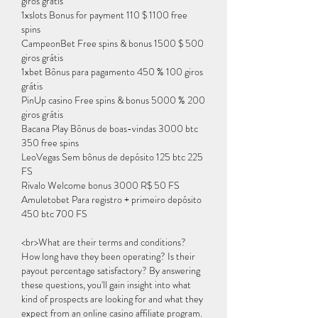
giros grátis
1xslots Bonus for payment 110 $ 1100 free 
spins
CampeonBet Free spins & bonus 1500 $ 500 
giros grátis
1xbet Bônus para pagamento 450 % 100 giros 
grátis
PinUp casino Free spins & bonus 5000 % 200 
giros grátis
Bacana Play Bônus de boas-vindas 3000 btc 
350 free spins
LeoVegas Sem bônus de depósito 125 btc 225 
FS
Rivalo Welcome bonus 3000 R$ 50 FS
Amuletobet Para registro + primeiro depósito 
450 btc 700 FS
<br>What are their terms and conditions? 
How long have they been operating? Is their 
payout percentage satisfactory? By answering 
these questions, you'll gain insight into what 
kind of prospects are looking for and what they 
expect from an online casino affiliate program. 