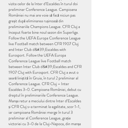
vizita celor de la Inter d’Escaldes în turul doi 
preliminar Conference League. Campioana 
României nu mai are voie să facă niciun pas 
greșit după eliminarea rușinoasă din 
preliminariile Champions League. CFR Cluj a 
început foarte bine noul sezon din Superliga. 
Follow the UEFA Europa Conference League 
live Football match between CFR 1907 Cluj 
and Inter Club d&#39;Escaldes with 
Eurosport. Follow the UEFA Europa 
Conference League live Football match 
between Inter Club d&#39;Escaldes and CFR 
1907 Cluj with Eurosport. CFR Cluj a avut o 
seară liniștită în Gruia, în turul 2 preliminar al 
Conference League. CFR Cluj – Inter 
Escaldes 3-0. Campioana României, debut cu 
dreptul în preliminariile Conference League. 
Manșa retur a meciului dintre Inter d’Escaldes 
și CFR Cluj s-a terminat la egalitate, scor 1-1, 
iar campioana României merge în turul 3 
preliminar al Conference League, grație 
victoriei cu 3-0 de la Cluj-Napoca, din manșa 