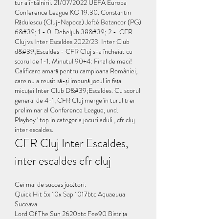
tur a întâlnirii. 21/07/2022 UEFA Europa 
Conference League KO 19:30. Constantin 
Rădulescu (Cluj-Napoca) Jefté Betancor (PG) 
6&#39; 1 - 0. Debeljuh 38&#39; 2 -. CFR 
Cluj vs Inter Escaldes 2022/23. Inter Club 
d&#39;Escaldes - CFR Cluj s-a încheiat cu 
scorul de 1-1. Minutul 90+4: Final de meci! 
Calificare amară pentru campioana României, 
care nu a reușit să-și impună jocul în fața 
micuței Inter Club D&#39;Escaldes. Cu scorul 
general de 4-1, CFR Cluj merge în turul trei 
preliminar al Conference League, und.  
Playboy ' top in categoria jocuri aduli., cfr cluj 
inter escaldes.
CFR Cluj Inter Escaldes, 
inter escaldes cfr cluj
Cei mai de succes jucători:
Quick Hit 5x 10x Sap 1017btc Aquaeuua 
Suceava 
Lord Of The Sun 2620btc Fee90 Bistrița 