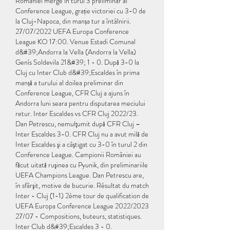
României merge în turul 3 preliminar al 
Conference League, grație victoriei cu 3-0 de 
la Cluj-Napoca, din manșa tur a întâlnirii. 
27/07/2022 UEFA Europa Conference 
League KO 17:00. Venue Estadi Comunal 
d&#39;Andorra la Vella (Andorra la Vella) 
Genís Soldevila 21&#39; 1 - 0. După 3-0 la 
Cluj cu Inter Club d&#39;Escaldes în prima 
manșă a turului al doilea preliminar din 
Conference League, CFR Cluj a ajuns în 
Andorra luni seara pentru disputarea meciului 
retur. Inter Escaldes vs CFR Cluj 2022/23. 
Dan Petrescu, nemulţumit după CFR Cluj – 
Inter Escaldes 3-0. CFR Cluj nu a avut milă de 
Inter Escaldes şi a câştigat cu 3-0 în turul 2 din 
Conference League. Campionii României au 
făcut uitată ruşinea cu Pyunik, din preliminariile 
UEFA Champions League. Dan Petrescu are, 
în sfârşit, motive de bucurie. Résultat du match 
Inter - Cluj (1-1) 2ème tour de qualification de 
UEFA Europa Conference League 2022/2023 
27/07 - Compositions, buteurs, statistiques. 
Inter Club d&#39;Escaldes 3 - 0. 