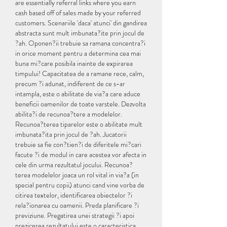
are essentially referral links where you earn 
cash based off of sales made by your referred 
customers. Scenariile 'daca' atunci' din gandirea 
abstracta sunt mult imbunata?ite prin jocul de 
?ah. Oponen?ii trebuie sa ramana concentra?i 
in orice moment pentru a determina cea mai 
buna mi?care posibila inainte de expirarea 
timpului! Capacitatea de a ramane rece, calm, 
precum ?i adunat, indiferent de ce s-ar 
intampla, este o abilitate de via?a care aduce 
beneficii oamenilor de toate varstele. Dezvolta 
abilita?i de recunoa?tere a modelelor. 
Recunoa?terea tiparelor este o abilitate mult 
imbunata?ita prin jocul de ?ah. Jucatorii 
trebuie sa fie con?tien?i de diferitele mi?cari 
facute ?i de modul in care acestea vor afecta in 
cele din urma rezultatul jocului. Recunoa?
terea modelelor joaca un rol vital in via?a (in 
special pentru copii) atunci cand vine vorba de 
citirea textelor, identificarea obiectelor ?i 
rela?ionarea cu oamenii. Preda planificare ?i 
previziune. Pregatirea unei strategii ?i apoi 
prezicerea rezultatului este o caracteristica 