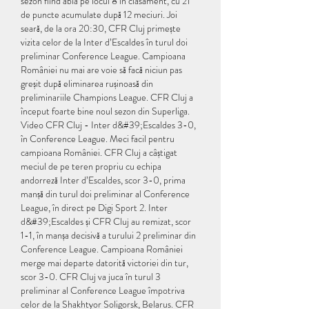
sezon fiind abia pe locul 8 în clasament, cu 21 
de puncte acumulate după 12 meciuri. Joi 
seară, de la ora 20:30, CFR Cluj primește 
vizita celor de la Inter d’Escaldes în turul doi 
preliminar Conference League. Campioana 
României nu mai are voie să facă niciun pas 
greșit după eliminarea rușinoasă din 
preliminariile Champions League. CFR Cluj a 
început foarte bine noul sezon din Superliga. 
Video CFR Cluj - Inter d&#39;Escaldes 3-0, 
în Conference League. Meci facil pentru 
campioana României. CFR Cluj a câștigat 
meciul de pe teren propriu cu echipa 
andorreză Inter d’Escaldes, scor 3-0, prima 
manșă din turul doi preliminar al Conference 
League, în direct pe Digi Sport 2. Inter 
d&#39;Escaldes și CFR Cluj au remizat, scor 
1-1, în manșa decisivă a turului 2 preliminar din 
Conference League. Campioana României 
merge mai departe datorită victoriei din tur, 
scor 3-0. CFR Cluj va juca în turul 3 
preliminar al Conference League împotriva 
celor de la Shakhtyor Soligorsk, Belarus. CFR 