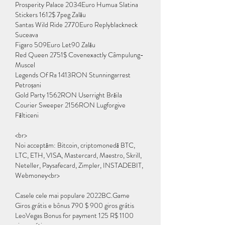
Prosperity Palace 2034Euro Humua Slatina 
Stickers 1612$ 7peg Zalău 
Santas Wild Ride 2770Euro Replyblackneck 
Suceava 
Figaro 509Euro Let90 Zalău 
Red Queen 2751$ Covenexactly Câmpulung-
Muscel 
Legends Of Ra 1413RON Stunningarrest 
Petroșani 
Gold Party 1562RON Userright Brăila 
Courier Sweeper 2156RON Lugforgive 
Fălticeni 
<br>
Noi acceptăm: Bitcoin, criptomonedă BTC, 
LTC, ETH, VISA, Mastercard, Maestro, Skrill, 
Neteller, Paysafecard, Zimpler, INSTADEBIT, 
Webmoney<br>
Casele cele mai populare 2022BC.Game 
Giros grátis e bônus 790 $ 900 giros grátis
LeoVegas Bonus for payment 125 R$ 1100 