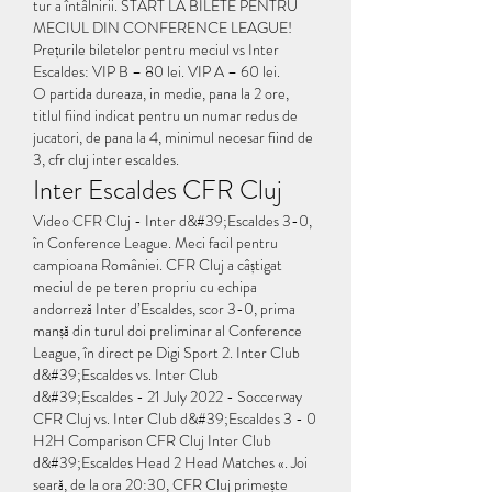
tur a întâlnirii. START LA BILETE PENTRU 
MECIUL DIN CONFERENCE LEAGUE! 
Prețurile biletelor pentru meciul vs Inter 
Escaldes: VIP B – 80 lei. VIP A – 60 lei. 
O partida dureaza, in medie, pana la 2 ore, 
titlul fiind indicat pentru un numar redus de 
jucatori, de pana la 4, minimul necesar fiind de 
3, cfr cluj inter escaldes.
Inter Escaldes CFR Cluj
Video CFR Cluj - Inter d&#39;Escaldes 3-0, 
în Conference League. Meci facil pentru 
campioana României. CFR Cluj a câștigat 
meciul de pe teren propriu cu echipa 
andorreză Inter d’Escaldes, scor 3-0, prima 
manșă din turul doi preliminar al Conference 
League, în direct pe Digi Sport 2. Inter Club 
d&#39;Escaldes vs. Inter Club 
d&#39;Escaldes - 21 July 2022 - Soccerway 
CFR Cluj vs. Inter Club d&#39;Escaldes 3 - 0 
H2H Comparison CFR Cluj Inter Club 
d&#39;Escaldes Head 2 Head Matches «. Joi 
seară, de la ora 20:30, CFR Cluj primește 