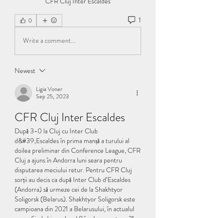
CFR Cluj Inter Escaldes
1
0
Write a comment...
Newest
Ligia Voner
Sep 25, 2023
CFR Cluj Inter Escaldes
După 3-0 la Cluj cu Inter Club 
d&#39;Escaldes în prima manșă a turului al 
doilea preliminar din Conference League, CFR 
Cluj a ajuns în Andorra luni seara pentru 
disputarea meciului retur. Pentru CFR Cluj 
sorții au decis ca după Inter Club d’Escaldes 
(Andorra) să urmeze cei de la Shakhtyor 
Soligorsk (Belarus). Shakhtyor Soligorsk este 
campioana din 2021 a Belarusului, în actualul 