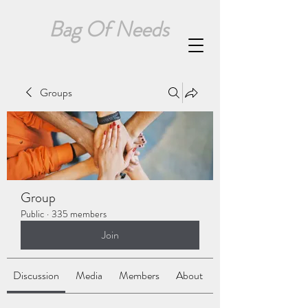
Bag Of Needs
Groups
Group
Public
·
335 members
Join
Discussion
Media
Members
About