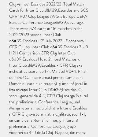
Cluj vs Inter Escaldes 2022/23. Total Match 
Cards for Inter Club d&#39;Escaldes and SCS 
CFR 1907 Cluj. League AVG is Europe UEFA 
Europa Conference League&#39;s average. 
There were 574 cards in 116 matches in the 
2022/2023 season. Inter Club 
d&#39;Escaldes - 21 July 2022 - Soccerway 
CFR Cluj vs. Inter Club d&#39;Escaldes 3 - 0 
H2H Comparison CFR Cluj Inter Club 
d&#39;Escaldes Head 2 Head Matches «. 
Inter Club d&#39;Escaldes - CFR Cluj s-a 
încheiat cu scorul de 1-1. Minutul 90+4: Final 
de meci! Calificare amară pentru campioana 
României, care nu a reușit să-și impună jocul în 
fața micuței Inter Club D&#39;Escaldes. Cu 
scorul general de 4-1, CFR Cluj merge în turul 
trei preliminar al Conference League, und. 
Manșa retur a meciului dintre Inter d’Escaldes 
și CFR Cluj s-a terminat la egalitate, scor 1-1, 
iar campioana României merge în turul 3 
preliminar al Conference League, grație 
victoriei cu 3-0 de la Cluj-Napoca, din manșa 