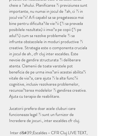
cheie a ?ahului. Planificarea ?i previziunea sunt 
importante, nu numai in jocul de ?ah, ci ?i in 
jocul vie?ii! A fi capabil sa se pregateasca mai 
bine pentru dificulta?ile vie?ii (?i sa prevada 
posibilele rezultate) ii inva?a pe copii (?i pe 
adul?i) cum sa rezolve problemele ?i sa 
infrunte obstacolele in moduri productive ?i 
creative. Strategia este o componenta cruciala 
in jocul de ah., cfr cluj inter escaldes. Este 
nevoie de gandire structurata ?i deliberare 
atenta. Oamenii de toate varstele pot 
beneficia de pe urma inva?arii acestei abilita?i 
vitale de via?a, care ajuta ?i la alte func?ii 
cognitive, inclusiv rezolvarea problemelor, 
recunoa?terea modelelor ?i gandirea creativa. 
Ajuta cu terapia de reabilitare.
Jucatorii prefera doar acele cluburi care 
funcioneaza legal ?i sunt un furnizor de 
Incredere de jocuri., inter escaldes cfr cluj.
 Inter d&#39;Escaldes - CFR Cluj LIVE TEXT, 