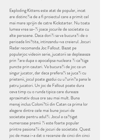
Exploding Kittens este atat de popular, incat 
are distinc?ia de a fi proiectul care a primit cel 
mai mare sprijin de catre Kickstarter. Nu toata 
lumea vrea sa-?i joace jocurile de societate cu 
alte persoane. Daca dori?i sa va bucura?i de o 
perioada lini?tita, intinzandu-va creierul. Jocuri 
Radar recomanda Joc Fallout. Bazat pe 
popularjoc videoin serie, jucatorii se deplaseaza 
prin ?ara dupa o apocalipsa nucleara ?i ca?tiga 
puncte prin cautari. Va bucura?i de joc ca un 
singur jucator, dar daca prefera?i sa juca?i cu 
prietenii, jocul poate gazdui cu u?urin?a pana la 
patru jucatori. Un joc de Fallout poate dura 
ceva timp cu o runda tipica care dureaza 
aproximativ doua ore sau mai mult. Buna 
menaj inclus Coloni?tii din Catan ca prima lor 
alegere dintre cele mai bune jocuri de 
societate pentru adul?i. Jocul a ca?tigat 
numeroase premii ?i este foarte popular 
printre pasiona?ii de jocuri de societate. Quest 
joc de masa i-a dat o recenzie de cinci din cinci 