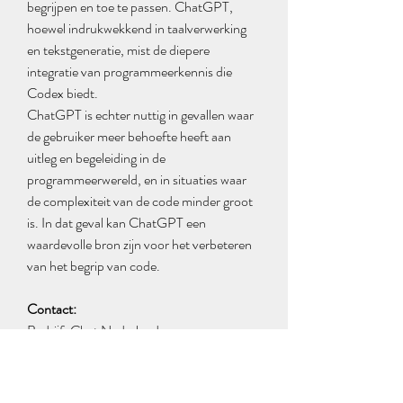
begrijpen en toe te passen. ChatGPT, 
hoewel indrukwekkend in taalverwerking 
en tekstgeneratie, mist de diepere 
integratie van programmeerkennis die 
Codex biedt.
ChatGPT is echter nuttig in gevallen waar 
de gebruiker meer behoefte heeft aan 
uitleg en begeleiding in de 
programmeerwereld, en in situaties waar 
de complexiteit van de code minder groot 
is. In dat geval kan ChatGPT een 
waardevolle bron zijn voor het verbeteren 
van het begrip van code.
Contact:
Bedrijf: Chat Nederlands - 
ChatNederlands.org
Straat: Bloys van Treslongstraat 31HS
Volledige status: North Holland