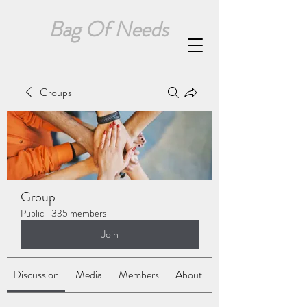
Bag Of Needs
Groups
Group
Public
·
335 members
Join
Discussion
Media
Members
About