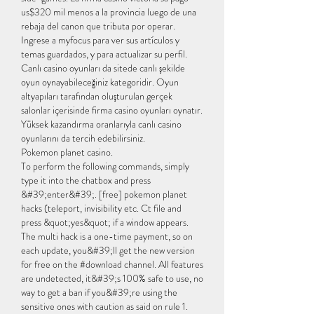
us$320 mil menos a la provincia luego de una 
rebaja del canon que tributa por operar. 
Ingrese a myfocus para ver sus artículos y 
temas guardados, y para actualizar su perfil. 
Canlı casino oyunları da sitede canlı şekilde 
oyun oynayabileceğiniz kategoridir. Oyun 
altyapıları tarafından oluşturulan gerçek 
salonlar içerisinde firma casino oyunları oynatır. 
Yüksek kazandırma oranlarıyla canlı casino 
oyunlarını da tercih edebilirsiniz. 
Pokemon planet casino.
To perform the following commands, simply 
type it into the chatbox and press 
&#39;enter&#39;. [free] pokemon planet 
hacks (teleport, invisibility etc. Ct file and 
press &quot;yes&quot; if a window appears. 
The multi hack is a one-time payment, so on 
each update, you&#39;ll get the new version 
for free on the #download channel. All features 
are undetected, it&#39;s 100% safe to use, no 
way to get a ban if you&#39;re using the 
sensitive ones with caution as said on rule 1. 