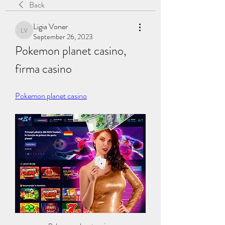
Back
Ligia Voner
Ligia Voner
September 26, 2023
Pokemon planet casino, 
firma casino
Pokemon planet casino