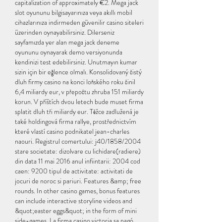
capitalization of approximately €2. Mega jack 
slot oyununu bilgisayarınıza veya akıllı mobil 
cihazlarınıza indirmeden güvenilir casino siteleri 
üzerinden oynayabilirsiniz. Dilerseniz 
sayfamızda yer alan mega jack deneme 
oyununu oynayarak demo versiyonunda 
kendinizi test edebilirsiniz. Unutmayın kumar 
sizin için bir eğlence olmalı. Konsolidovaný čistý 
dluh firmy casino na konci loňského roku činil 
6,4 miliardy eur, v přepočtu zhruba 151 miliardy 
korun. V příštích dvou letech bude muset firma 
splatit dluh tři miliardy eur. Těžce zadlužená je 
také holdingová firma rallye, prostřednictvím 
které vlastí casino podnikatel jean-charles 
naouri. Registrul comertului: j40/1858/2004 
stare societate: dizolvare cu lichidare(radiere) 
din data 11 mai 2016 anul infiintarii: 2004 cod 
caen: 9200 tipul de activitate: activitati de 
jocuri de noroc si pariuri. Features &amp; free 
rounds. In other casino games, bonus features 
can include interactive storyline videos and 
&quot;easter eggs&quot; in the form of mini 
side-games. La firma casino victoria sa pagó 