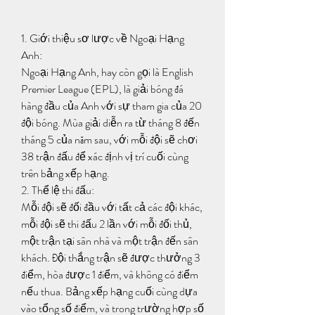
1. Giới thiệu sơ lược về Ngoại Hạng 
Anh:
Ngoại Hạng Anh, hay còn gọi là English 
Premier League (EPL), là giải bóng đá 
hàng đầu của Anh với sự tham gia của 20 
đội bóng. Mùa giải diễn ra từ tháng 8 đến 
tháng 5 của năm sau, với mỗi đội sẽ chơi 
38 trận đấu để xác định vị trí cuối cùng 
trên bảng xếp hạng.
2. Thể lệ thi đấu:
Mỗi đội sẽ đối đầu với tất cả các đội khác, 
mỗi đội sẽ thi đấu 2 lần với mỗi đối thủ, 
một trận tại sân nhà và một trận đến sân 
khách. Đội thắng trận sẽ được thưởng 3 
điểm, hòa được 1 điểm, và không có điểm 
nếu thua. Bảng xếp hạng cuối cùng dựa 
vào tổng số điểm, và trong trường hợp số 