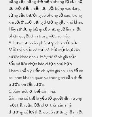
bảng xếp hạng thể hiện phong độ của họ 
tại thời điểm hiện tại. Đội bóng nào đang 
đứng đầu thường có phong độ cao, trong 
khi đội ở cuối bảng thường gặp khó khăn. 
Hãy sử dụng bảng xếp hạng để làm một 
phần quyết định trong việc soi kèo.
5. Lựa chọn kèo phù hợp cho mỗi trận:
Mỗi trận đấu có thể đòi hỏi một loại kèo 
cược khác nhau. Hãy tự đánh giá trận 
đấu và lựa chọn kèo cược phù hợp. 
Tham khảo ý kiến chuyên gia soi kèo để có 
cái nhìn khách quan và thông tin cần thiết 
trước khi đặt cược.
6. Xem xét lợi thế sân nhà:
Sân nhà có thể là yếu tố quyết định trong 
một trận đấu. Đội chơi trên sân nhà 
thường có lợi thế, do có sự ủng hộ nhiệt 
tình từ khán giả. Hãy xem xét lợi thế sân 
nhà khi soi kèo, đặc biệt nếu đội yếu phải 