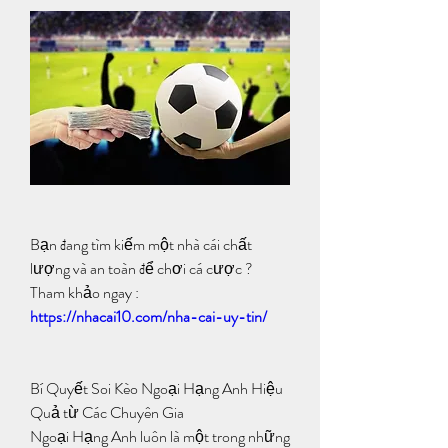
Bạn đang tìm kiếm một nhà cái chất 
lượng và an toàn để chơi cá cược ? 
Tham khảo ngay : 
https://nhacai10.com/nha-cai-uy-tin/
Bí Quyết Soi Kèo Ngoại Hạng Anh Hiệu 
Quả từ Các Chuyên Gia
Ngoại Hạng Anh luôn là một trong những 