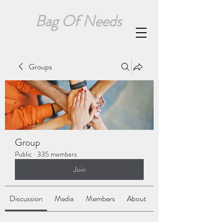
Bag Of Needs
Groups
Group
Public
·
335 members
Join
Discussion
Media
Members
About