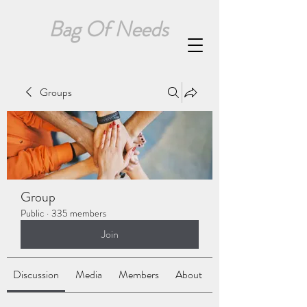
Bag Of Needs
Groups
Group
Public
·
335 members
Join
Discussion
Media
Members
About