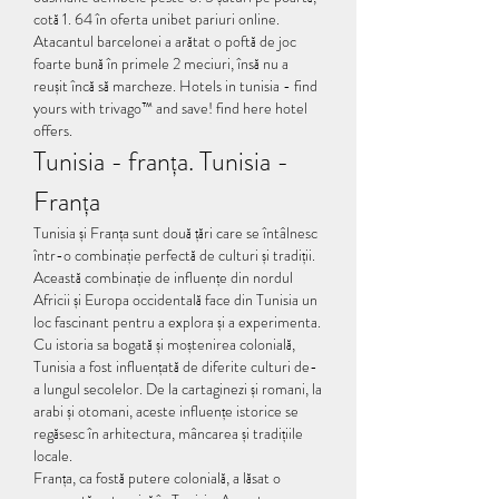
cotă 1. 64 în oferta unibet pariuri online. 
Atacantul barcelonei a arătat o poftă de joc 
foarte bună în primele 2 meciuri, însă nu a 
reușit încă să marcheze. Hotels in tunisia - find 
yours with trivago™ and save! find here hotel 
offers. 
Tunisia - franța. Tunisia - 
Franța
Tunisia și Franța sunt două țări care se întâlnesc 
într-o combinație perfectă de culturi și tradiții. 
Această combinație de influențe din nordul 
Africii și Europa occidentală face din Tunisia un 
loc fascinant pentru a explora și a experimenta.
Cu istoria sa bogată și moștenirea colonială, 
Tunisia a fost influențată de diferite culturi de-
a lungul secolelor. De la cartaginezi și romani, la 
arabi și otomani, aceste influențe istorice se 
regăsesc în arhitectura, mâncarea și tradițiile 
locale.
Franța, ca fostă putere colonială, a lăsat o 