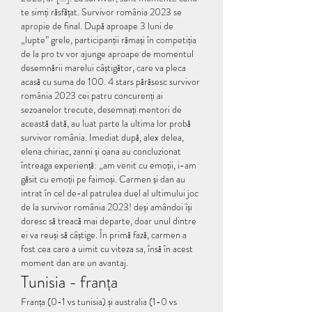
te simți răsfățat. Survivor românia 2023 se 
apropie de final. După aproape 3 luni de 
„lupte” grele, participanții rămași în competiția 
de la pro tv vor ajunge aproape de momentul 
desemnării marelui câștigător, care va pleca 
acasă cu suma de 100. 4 stars părăsesc survivor 
românia 2023 cei patru concurenți ai 
sezoanelor trecute, desemnați mentori de 
această dată, au luat parte la ultima lor probă 
survivor românia. Imediat după, alex delea, 
elena chiriac, zanni și oana au concluzionat 
întreaga experiență: „am venit cu emoții, i-am 
găsit cu emoții pe faimoși. Carmen și dan au 
intrat în cel de-al patrulea duel al ultimului joc 
de la survivor românia 2023! deși amândoi își 
doresc să treacă mai departe, doar unul dintre 
ei va reuși să câștige. În primă fază, carmen a 
fost cea care a uimit cu viteza sa, însă în acest 
moment dan are un avantaj. 
Tunisia - franța
Franța (0-1 vs tunisia) și australia (1-0 vs 