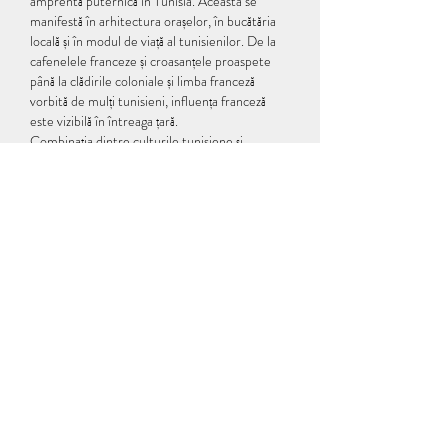
amprentă puternică în Tunisia. Aceasta se 
manifestă în arhitectura orașelor, în bucătăria 
locală și în modul de viață al tunisienilor. De la 
cafenelele franceze și croasanțele proaspete 
până la clădirile coloniale și limba franceză 
vorbită de mulți tunisieni, influența franceză 
este vizibilă în întreaga țară.
Combinația dintre culturile tunisiene și 
franceze creează o atmosferă unică și vibrantă în 
Tunisia. Turiștii pot savura o varietate de 
mâncăruri delicioase, precum couscous-ul 
tradițional tunisian sau croissantele franceze 
proaspete. De asemenea, pot explora orașe 
istorice precum Tunis și Sidi Bou Said, care 
amintesc de moștenirea colonială a țării.
În concluzie, Tunisia - Franța este o combinație 
perfectă de culturi și tradiții. Această mixtură 
fascinantă creează o atmosferă unică și oferă 
turiștilor oportunitatea de a experimenta o 
varietate de experiențe culturale și culinare. 
Indiferent dacă sunteți interesat de istorie, 
arhitectură sau bucătărie, Tunisia vă va 
surprinde cu diversitatea sa și influențele sale 