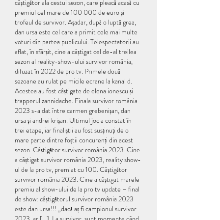
câștigător ala cestui sezon, care pleacă acasă cu 
premiul cel mare de 100 000 de euro și 
trofeul de survivor. Așadar, după o luptă grea, 
dan ursa este cel care a primit cele mai multe 
voturi din partea publicului. Telespectatorii au 
aflat, în sfârșit, cine a câștigat cel de-al treilea 
sezon al reality-show-ului survivor românia, 
difuzat în 2022 de pro tv. Primele două 
sezoane au rulat pe micile ecrane la kanal d. 
Acestea au fost câștigate de elena ionescu și 
trapperul zannidache. Finala survivor românia 
2023 s-a dat între carmen grebenișan, dan 
ursa și andrei krișan. Ultimul joc a constat în 
trei etape, iar finaliștii au fost susținuți de o 
mare parte dintre foștii concurenți din acest 
sezon. Câștigător survivor românia 2023. Cine 
a câștigat survivor românia 2023, reality show-
ul de la pro tv, premiat cu 100. Câștigător 
survivor românia 2023. Cine a câștigat marele 
premiu al show-ului de la pro tv update – final 
de show: câștigătorul survivor românia 2023 
este dan ursa!!! „dacă aș fi campionul survivor 
2023, ar […]. La survivor, sunt momente când 