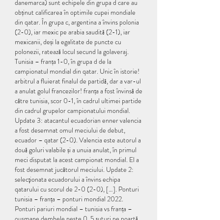
danemarca) sunt echipele din grupa d care au 
obținut calificarea în optimile cupei mondiale 
din qatar. În grupa c, argentina a învins polonia 
(2-0), iar mexic pe arabia saudită (2-1), iar 
mexicanii, deși la egalitate de puncte cu 
polonezii, ratează locul secund la golaveraj. 
Tunisia – franța 1-0, în grupa d de la 
campionatul mondial din qatar. Unic în istorie! 
arbitrul a fluierat finalul de partidă, dar a var-ul 
a anulat golul francezilor! franța a fost învinsă de 
către tunisia, scor 0-1, în cadrul ultimei partide 
din cadrul grupelor campionatului mondial. 
Update 3: atacantul ecuadorian enner valencia 
a fost desemnat omul meciului de debut, 
ecuador – qatar (2-0). Valencia este autorul a 
două goluri valabile și a unuia anulat, în primul 
meci disputat la acest campionat mondial. El a 
fost desemnat jucătorul meciului. Update 2: 
selecţionata ecuadorului a învins echipa 
qatarului cu scorul de 2-0 (2-0), […]. Ponturi 
tunisia – franța – ponturi mondial 2022. 
Ponturi pariuri mondial – tunisia vs franța – 
ousmane dembele peste 0. 5 șuturi pe poartă, 