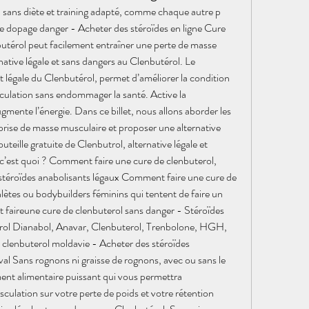
 sans diète et training adapté, comme chaque autre p  
e dopage danger - Acheter des stéroïdes en ligne Cure 
utérol peut facilement entraîner une perte de masse 
ative légale et sans dangers au Clenbutérol. Le 
t légale du Clenbutérol, permet d’améliorer la condition 
ulation sans endommager la santé. Active la 
gmente l’énergie. Dans ce billet, nous allons aborder les 
 prise de masse musculaire et proposer une alternative 
teille gratuite de Clenbutrol, alternative légale et 
 c’est quoi ? Comment faire une cure de clenbuterol, 
stéroïdes anabolisants légaux Comment faire une cure de 
lètes ou bodybuilders féminins qui tentent de faire un 
 faireune cure de clenbuterol sans danger - Stéroïdes 
erol Dianabol, Anavar, Clenbuterol, Trenbolone, HGH, 
 clenbuterol moldavie - Acheter des stéroïdes 
val Sans rognons ni graisse de rognons, avec ou sans le 
ent alimentaire puissant qui vous permettra 
ulation sur votre perte de poids et votre rétention 