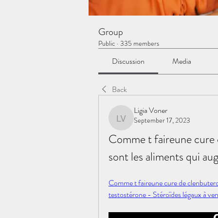
Group
Public
·
335 members
Discussion
Media
Back
Ligia Voner
September 17, 2023
Ligia Voner
Comme t faireune cure d
sont les aliments qui au
Comme t faireune cure de clenbuterol
testostérone - Stéroïdes légaux à ve