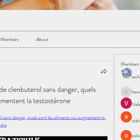
Members
About
Members
ewf
e clenbuterol sans danger, quels 
hen
henchlud
gmentent la testostérone
Val
 sans danger, quels sont les aliments qui augmentent la 
stal
ndre
oslo