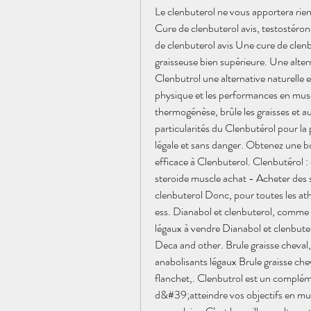
Le clenbuterol ne vous apportera rien
Cure de clenbuterol avis, testostéron
de clenbuterol avis Une cure de clenb
graisseuse bien supérieure. Une altern
Clenbutrol une alternative naturelle e
physique et les performances en musc
thermogénèse, brûle les graisses et au
particularités du Clenbutérol pour la
légale et sans danger. Obtenez une bou
efficace à Clenbuterol. Clenbutérol :
steroide muscle achat - Acheter des 
clenbuterol Donc, pour toutes les ath
ess. Dianabol et clenbuterol, comme t
légaux à vendre Dianabol et clenbut
Deca and other. Brule graisse cheval,
anabolisants légaux Brule graisse che
flanchet,. Clenbutrol est un complém
d&#39;atteindre vos objectifs en musc