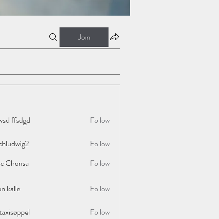
Join
wsd ffsdgd
Follow
chludwig2
Follow
wig2
ac Chonsa
Follow
on kalle
Follow
taxisøppel
Follow