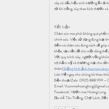
cây có dấu hiệu sinh trưởng ổn định.
từ khi trồng, tùy theo kích thước và 
Kết luận
Chăm sóc mai phôi không quá phức tạ
chính xác. Việc sử dụng đúng loại th
điểm và chăm sóc đúng cách sẽ giúp 
khỏe, tạo tiền đề cho một dáng thế 
Với quy trình này, người trồng khô
trị thẩm mỹ và thương mại cho từng
thêm
Những hình ảnh hoa mai vàng 
Liên Hệ ngay cho chúng tôi theo thô
Điện thoại/Zalo: 0905 888 999 
Email: 
Vuonmaihoanglong@gmail.
Facebook: Vườn mai Hoàng Long
Địa chỉ: Tân Thiềng, Chợ Lách, Bến 