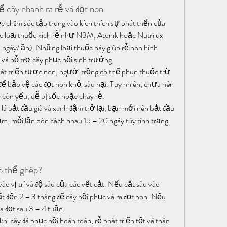
ể cây nhanh ra rễ và đọt non
ệc chăm sóc tập trung vào kích thích sự phát triển của 
c loại thuốc kích rễ như N3M, Atonik hoặc Nutrilux 
 ngày/lần). Những loại thuốc này giúp rễ non hình 
và hỗ trợ cây phục hồi sinh trưởng.
át triển tược non, người trồng có thể phun thuốc trừ 
 bảo vệ các đọt non khỏi sâu hại. Tuy nhiên, chưa nên 
ễ còn yếu, dễ bị sốc hoặc cháy rễ.
 lá bắt đầu già và xanh đậm trở lại, bạn mới nên bắt đầu 
, mỗi lần bón cách nhau 15 – 20 ngày tùy tình trạng 
có thể ghép?
ào vị trí và độ sâu của các vết cắt. Nếu cắt sâu vào 
t đến 2 – 3 tháng để cây hồi phục và ra đọt non. Nếu 
a đọt sau 3 – 4 tuần.
hi cây đã phục hồi hoàn toàn, rễ phát triển tốt và thân 