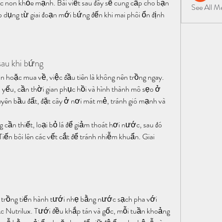
c non khỏe mạnh. Bài viết sau đây sẽ cung cấp cho bạn 
See All 
dụng từ giai đoạn mới bứng đến khi mai phôi ổn định 
sau khi bứng
hoặc mua về, việc đầu tiên là không nên trồng ngay. 
i yếu, cần thời gian phục hồi và hình thành mô sẹo ở 
yên bầu đất, đặt cây ở nơi mát mẻ, tránh gió mạnh và 
 cần thiết, loại bỏ lá để giảm thoát hơi nước, sau đó 
n bôi lên các vết cắt để tránh nhiễm khuẩn. Giai 
 trồng tiến hành tưới nhẹ bằng nước sạch pha với 
 Nutrilux. Tưới đều khắp tán và gốc, mỗi tuần khoảng 