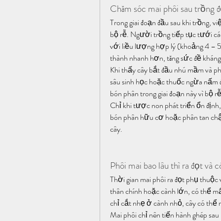
Chăm sóc mai phôi sau trồng đ
Trong giai đoạn đầu sau khi trồng, vi
bộ rễ. Người trồng tiếp tục tưới cá
với liều lượng hợp lý (khoảng 4 – 5
thành nhanh hơn, tăng sức đề kháng 
Khi thấy cây bắt đầu nhú mầm và ph
sâu sinh học hoặc thuốc ngừa nấm để
bón phân trong giai đoạn này vì bộ r
Chỉ khi tược non phát triển ổn định,
bón phân hữu cơ hoặc phân tan chậm
cây.
Phôi mai bao lâu thì ra đọt và 
Thời gian mai phôi ra đọt phụ thuộc v
thân chính hoặc cành lớn, có thể mấ
chỉ cắt nhẹ ở cành nhỏ, cây có thể r
Mai phôi chỉ nên tiến hành ghép sau k