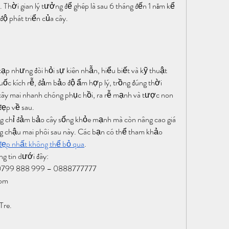
 Thời gian lý tưởng để ghép là sau 6 tháng đến 1 năm kể 
độ phát triển của cây.
p nhưng đòi hỏi sự kiên nhẫn, hiểu biết và kỹ thuật 
uốc kích rễ, đảm bảo độ ẩm hợp lý, trồng đúng thời 
cây mai nhanh chóng phục hồi, ra rễ mạnh và tược non 
đẹp về sau.
ng chỉ đảm bảo cây sống khỏe mạnh mà còn nâng cao giá 
 chậu mai phôi sau này. Các bạn có thể tham khảo 
đẹp nhất không thể bỏ qua
.
ng tin dưới đây:
– 0799 888 999 – 0888777777
com
Tre.