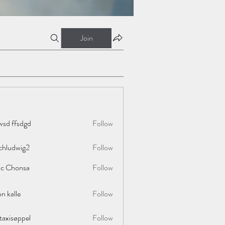
Join
wsd ffsdgd
Follow
chludwig2
Follow
wig2
ac Chonsa
Follow
on kalle
Follow
taxisøppel
Follow