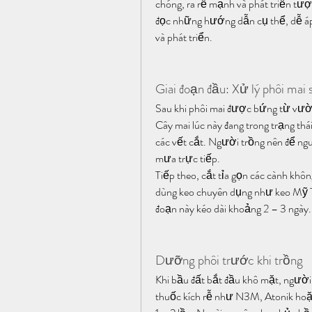
chóng, ra rễ mạnh và phát triển tượ
đọc những hướng dẫn cụ thể, dễ áp 
và phát triển.
Giai đoạn đầu: Xử lý phôi mai 
Sau khi phôi mai được bứng từ vườn 
Cây mai lúc này đang trong trạng thá
các vết cắt. Người trồng nên để ngu
mưa trực tiếp.
Tiếp theo, cắt tỉa gọn các cành không
dùng keo chuyên dụng như keo Mỹ Tiế
đoạn này kéo dài khoảng 2 – 3 ngày.
Dưỡng phôi trước khi trồng
Khi bầu đất bắt đầu khô mặt, người
thuốc kích rễ như N3M, Atonik hoặc