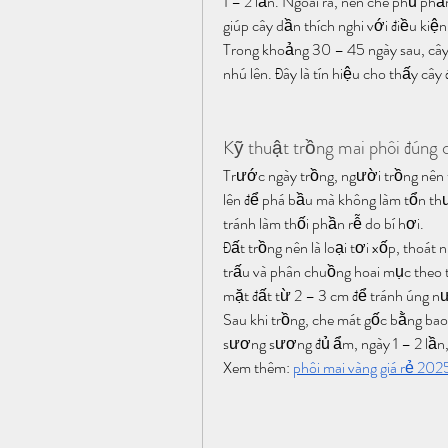
1 – 2 lần. Ngoài ra, nên che phủ ph
giúp cây dần thích nghi với điều kiệ
Trong khoảng 30 – 45 ngày sau, cây 
nhú lên. Đây là tín hiệu cho thấy câ
Kỹ thuật trồng mai phôi đúng 
Trước ngày trồng, người trồng nên 
lên để phá bầu mà không làm tổn thư
tránh làm thối phần rễ do bí hơi.
Đất trồng nên là loại tơi xốp, thoát 
trấu và phân chuồng hoai mục theo t
mặt đất từ 2 – 3 cm để tránh úng n
Sau khi trồng, che mát gốc bằng ba
sương sương đủ ẩm, ngày 1 – 2 lần, t
Xem thêm: 
phôi mai vàng giá rẻ 202