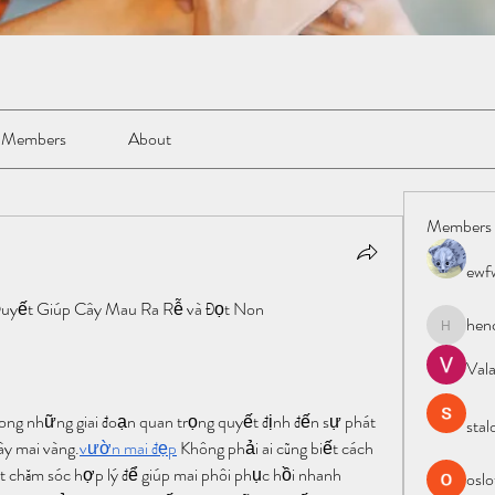
Members
About
Members
ewf
uyết Giúp Cây Mau Ra Rễ và Đọt Non
hen
henchlud
Val
rong những giai đoạn quan trọng quyết định đến sự phát 
stal
cây mai vàng.
vườn mai đẹp
 Không phải ai cũng biết cách 
 chăm sóc hợp lý để giúp mai phôi phục hồi nhanh 
oslo