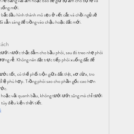
ần rễ bằng vải ẩm hoặc bao để giữ độ ẩm cho bộ rễ và 
n sống mới.
bắt đầu hình thành mô sẹo ở vết cắt và chồi ngủ sẽ 
y đã sẵn sàng để trồng vào chậu hoặc đất mới.
cách
tưới nước thật đẫm cho bầu phôi, sau đó treo nhẹ phôi 
ơng rễ. Không nên đặt trực tiếp phôi xuống đất để 
nước tốt, có thể phối trộn giữa đất thịt, xơ dừa, tro 
ỉ lệ phù hợp. Trồng phôi sao cho phần gốc cao hơn 
ước.
o hoặc vải quanh bầu, không tưới ướt sũng mà chỉ tưới 
ùy điều kiện thời tiết.
5