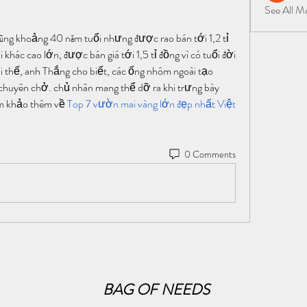
See All 
cũng khoảng 40 năm tuổi nhưng được rao bán tới 1,2 tỉ 
 khác cao lớn, được bán giá tới 1,5 tỉ đồng vì có tuổi đời 
i thế, anh Thắng cho biết, các ống nhôm ngoài tạo 
 chuyên chở. chủ nhân mang thể dỡ ra khi trưng bày 
am khảo thêm về 
Top 7 vườn mai vàng lớn đẹp nhất Việt 
0 Comments
BAG OF NEEDS