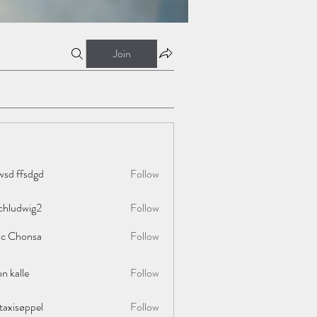
Join
wsd ffsdgd
Follow
chludwig2
Follow
wig2
ac Chonsa
Follow
on kalle
Follow
taxisøppel
Follow