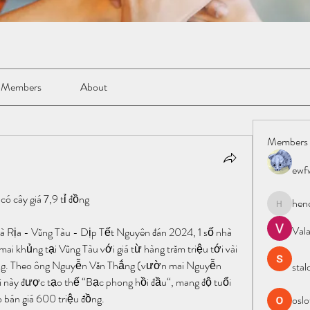
Members
About
Members
ewf
ó cây giá 7,9 tỉ đồng
hen
henchlud
Val
Bà Rịa - Vũng Tàu - Dịp Tết Nguyên đán 2024, 1 số nhà 
ai khủng tại Vũng Tàu với giá từ hàng trăm triệu tới vài 
 đồng. Theo ông Nguyễn Văn Thắng (vườn mai Nguyễn 
stal
i này được tạo thế “Bạc phong hồi đầu“, mang độ tuổi 
bán giá 600 triệu đồng.
oslo