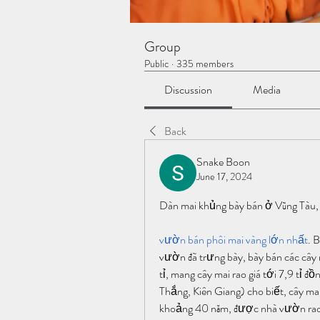
Group
Public
·
335 members
Discussion
Media
Back
Snake Boon
June 17, 2024
Dàn mai khủng bày bán ở Vũng Tàu, c
vườn bán phôi mai vàng lớn nhất
. 
vườn đã trưng bày, bày bán các cây m
tỉ, mang cây mai rao giá tới 7,9 tỉ
Thắng, Kiên Giang) cho biết, cây ma
khoảng 40 năm, được nhà vườn rao 