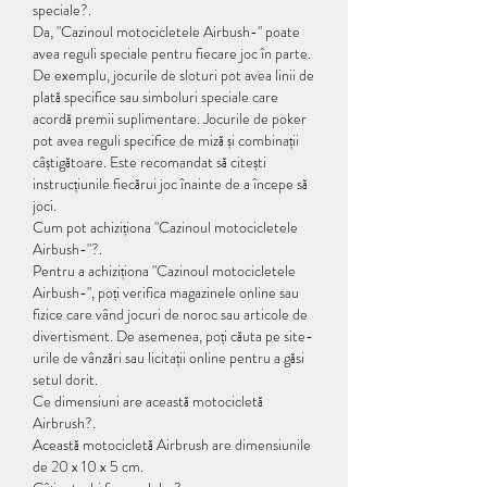
speciale?.
Da, "Cazinoul motocicletele Airbush-" poate 
avea reguli speciale pentru fiecare joc în parte. 
De exemplu, jocurile de sloturi pot avea linii de 
plată specifice sau simboluri speciale care 
acordă premii suplimentare. Jocurile de poker 
pot avea reguli specifice de miză și combinații 
câștigătoare. Este recomandat să citești 
instrucțiunile fiecărui joc înainte de a începe să 
joci.
Cum pot achiziționa "Cazinoul motocicletele 
Airbush-"?.
Pentru a achiziționa "Cazinoul motocicletele 
Airbush-", poți verifica magazinele online sau 
fizice care vând jocuri de noroc sau articole de 
divertisment. De asemenea, poți căuta pe site-
urile de vânzări sau licitații online pentru a găsi 
setul dorit.
Ce dimensiuni are această motocicletă 
Airbrush?.
Această motocicletă Airbrush are dimensiunile 
de 20 x 10 x 5 cm.