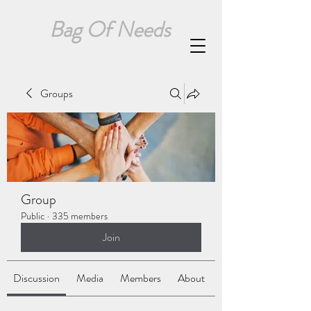
Bag Of Needs
Groups
Group
Public
·
335 members
Join
Discussion
Media
Members
About