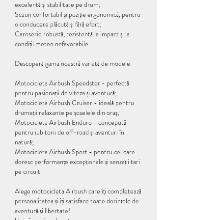
excelentă și stabilitate pe drum;
Scaun confortabil și poziție ergonomică, pentru 
o conducere plăcută și fără efort;
Caroserie robustă, rezistentă la impact și la 
condiții meteo nefavorabile.
Descoperă gama noastră variată de modele
Motocicleta Airbush Speedster - perfectă 
pentru pasionații de viteza și aventură;
Motocicleta Airbush Cruiser - ideală pentru 
drumeții relaxante pe șoselele din oraș;
Motocicleta Airbush Enduro - concepută 
pentru iubitorii de off-road și aventuri în 
natură;
Motocicleta Airbush Sport - pentru cei care 
doresc performanțe excepționale și senzații tari 
pe circuit.
Alege motocicleta Airbush care îți completează 
personalitatea și îți satisface toate dorințele de 
aventură și libertate!