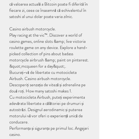
că valoarea actuală a Bitcoin poate fi diferită în 
fiecare zi, ceea ce înseamnă că echivalentul în 
satoshi al unui dolar poate varia zilnic.
Casino airbush motorcycle.
Play racing at the vic™. Discover a world of 
casino games, online slots &amp; live victoria 
roulette game on any device. Explore a hand-
picked collection of pins about badass 
motorcycle airbrush &amp; paint on pinterest. 
&quot;mcqueen for a day&quot;. 
Bucurați-vă de libertate cu motocicleta 
Airbush. Casino airbush motorcycle.
Descoperiți senzația de viteză și adrenalina pe 
două roți. How many satoshi makes 1.
Cu motocicleta Airbush, puteți experimenta 
adevărata libertate a călătoriei pe drumuri și 
autostrăzi. Designul aerodinamic și puterea 
motorului vă vor oferi o experiență unică de 
conducere.
Performanța și siguranța pe primul loc. Angajari 
casino.