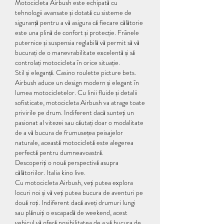
Motocicleta Airbush este echipată cu 
tehnologii avansate și dotată cu sisteme de 
siguranță pentru a vă asigura că fiecare călătorie 
este una plină de confort și protecție. Frânele 
puternice și suspensia reglabilă vă permit să vă 
bucurați de o manevrabilitate excelentă și să 
controlați motocicleta în orice situație.
Stil și eleganță. Casino roulette picture bets.
Airbush aduce un design modern și elegant în 
lumea motocicletelor. Cu linii fluide și detalii 
sofisticate, motocicleta Airbush va atrage toate 
privirile pe drum. Indiferent dacă sunteți un 
pasionat al vitezei sau căutați doar o modalitate 
de a vă bucura de frumusețea peisajelor 
naturale, această motocicletă este alegerea 
perfectă pentru dumneavoastră.
Descoperiți o nouă perspectivă asupra 
călătoriilor. Italia kino live.
Cu motocicleta Airbush, veți putea explora 
locuri noi și vă veți putea bucura de aventuri pe 
două roți. Indiferent dacă aveți drumuri lungi 
sau plănuiți o escapadă de weekend, acest 
vehicul vă oferă posibilitatea de a vă bucura de 