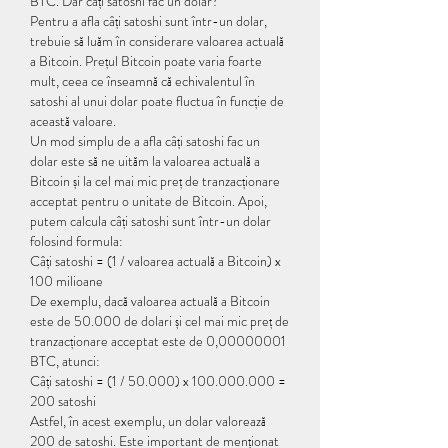
BTC. Dar câți satoshi fac un dolar?
Pentru a afla câți satoshi sunt într-un dolar, 
trebuie să luăm în considerare valoarea actuală 
a Bitcoin. Prețul Bitcoin poate varia foarte 
mult, ceea ce înseamnă că echivalentul în 
satoshi al unui dolar poate fluctua în funcție de 
această valoare.
Un mod simplu de a afla câți satoshi fac un 
dolar este să ne uităm la valoarea actuală a 
Bitcoin și la cel mai mic preț de tranzacționare 
acceptat pentru o unitate de Bitcoin. Apoi, 
putem calcula câți satoshi sunt într-un dolar 
folosind formula:
Câți satoshi = (1 / valoarea actuală a Bitcoin) x 
100 milioane
De exemplu, dacă valoarea actuală a Bitcoin 
este de 50.000 de dolari și cel mai mic preț de 
tranzacționare acceptat este de 0,00000001 
BTC, atunci:
Câți satoshi = (1 / 50.000) x 100.000.000 = 
200 satoshi
Astfel, în acest exemplu, un dolar valorează 
200 de satoshi. Este important de menționat 