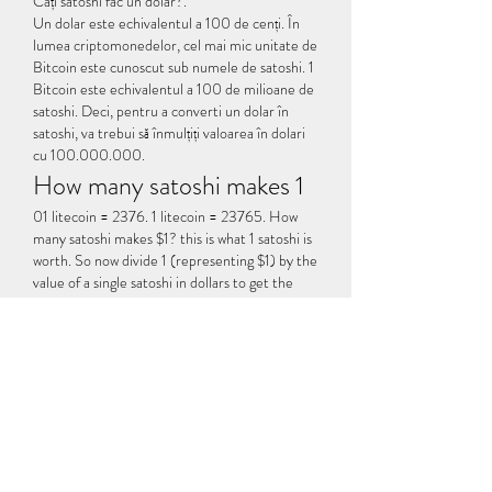
Câți satoshi fac un dolar?.
Un dolar este echivalentul a 100 de cenți. În 
lumea criptomonedelor, cel mai mic unitate de 
Bitcoin este cunoscut sub numele de satoshi. 1 
Bitcoin este echivalentul a 100 de milioane de 
satoshi. Deci, pentru a converti un dolar în 
satoshi, va trebui să înmulțiți valoarea în dolari 
cu 100.000.000.
How many satoshi makes 1
01 litecoin = 2376. 1 litecoin = 23765. How 
many satoshi makes $1? this is what 1 satoshi is 
worth. So now divide 1 (representing $1) by the 
value of a single satoshi in dollars to get the 
number of satoshis that equal $1. $1 divided by 
$0,0003. How much is 5000 satoshi worth? 
5000 satoshi = 0. We would like to show you a 
description here but the site won’t allow us. 
Here’s a list of the different bitcoin units you 
may encounter. = 1 bit / μbtc (you-bit) / bit / 
microbitcoin. The satoshi is named in honor of 
bitcoin’s founder, satoshi nakamoto. So, 
you&#39;ve converted 1 satoshi to 0. 1 bitcoin 