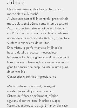
airbrush
Descoperă senzația de viteză și libertate cu 
motocicletele Airbush!
Ai visat vreodată să fii în controlul propriei tale 
motociclete și să trăiești senzații tari pe șosele? 
Acum ai oportunitatea unică de a-ți îndeplini 
visul! Cazinoul nostru aduce în fața ta cele mai 
noi modele de motociclete Airbush, proiectate 
să ofere o experiență de neuitat.
Dinamismul și performanța se întâlnesc în 
fiecare detaliu al acestor motociclete 
fascinante. De la design-ul aerodinamic și până 
la motoarele puternice, toate aspectele au fost 
gândite pentru a te propulsa într-o lume plină 
de adrenalină.
Caracteristici tehnice impresionante
Motor puternic și eficient, ce asigură 
accelerație rapidă și viteză maximă;
Sistem de frânare performant, oferind 
siguranță și control total în orice situație;
Șasiu solid și ușor, care asigură manevrabilitate 