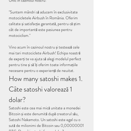
Unic în cazinoul nostru:
"Suntem mândri să aducem în exclusivitate 
motocicletele Airbush în România. Oferim 
calitate și satisfacție garantată, pentru că știm 
cât de importantă este pasiunea pentru 
motociclism."
Vino acum în cazinoul nostru și testează cele 
mai tari motociclete Airbush! Echipa noastră 
de experți te va ajuta să alegi modelul perfect 
pentru tine și să îți oferim toate informațiile 
necesare pentru o experiență de neuitat.
How many satoshi makes 1. 
Câte satoshi valorează 1 
dolar?
Satoshi este cea mai mică unitate a monedei 
Bitcoin și este denumită după creatorul său, 
Satoshi Nakamoto. Un satoshi este egal cu o 
sută de milionimi de Bitcoin sau 0,00000001 