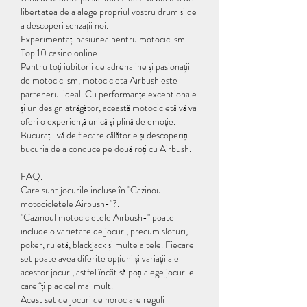
libertatea de a alege propriul vostru drum și de 
a descoperi senzații noi.
Experimentați pasiunea pentru motociclism. 
Top 10 casino online.
Pentru toți iubitorii de adrenaline și pasionații 
de motociclism, motocicleta Airbush este 
partenerul ideal. Cu performanțe exceptionale 
și un design atrăgător, această motocicletă vă va 
oferi o experiență unică și plină de emoție. 
Bucurați-vă de fiecare călătorie și descoperiți 
bucuria de a conduce pe două roți cu Airbush.
FAQ.
Care sunt jocurile incluse în "Cazinoul 
motocicletele Airbush-"?.
"Cazinoul motocicletele Airbush-" poate 
include o varietate de jocuri, precum sloturi, 
poker, ruletă, blackjack și multe altele. Fiecare 
set poate avea diferite opțiuni și variații ale 
acestor jocuri, astfel încât să poți alege jocurile 
care îți plac cel mai mult.
Acest set de jocuri de noroc are reguli 