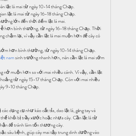
ên lặt lá mai từ ngày 10-14 tháng Chạp.
gian lặt lá mai từ ngày 16-18 tháng Chạp.
hưởng lớn đến thời điểm lặt lá mai.
 trễ hơn bình thường, từ ngày 16-18 tháng Chạp. Thời 
ng chậm lại, vì vậy cần lặt lá mai muộn hơn để cây có 
ai sớm hơn bình thường, từ ngày 10-14 tháng Chạp. 
việt nam
 sinh trưởng nhanh hơn, nên cần lặt lá mai sớm 
g nở muộn hơn so với mai nhiều cánh. Vì vậy, cần lặt 
 khoảng từ ngày 15-17 tháng Chạp. Còn với mai nhiều 
ngày 9-10 tháng Chạp.
 các dụng cụ như kéo cắt tỉa, dao lặt lá, găng tay và 
thể khỏi bị trầy xước hoặc nhựa cây. Cần lặt lá từ 
hận để tránh làm tổn thương cây.
hoặc sâu bệnh, giúp cây mai tập trung dinh dưỡng vào 