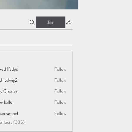
Join
wsd ffsdgd
Follow
chludwig2
Follow
wig2
ac Chonsa
Follow
on kalle
Follow
taxisøppel
Follow
Members (335)