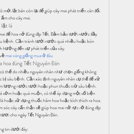
ó mới lặt bên còn lại để giúp cây mai phát triển cân đối.
ữ ẩm cho cây mai.
lặt lá
y mai để hoa nở đúng dịp Tết. Đảm bảo tưới nước đầy 
sâu bệnh. Cần tránh tưới nước quá nhiều hoặc bón 
nh hưởng đến sự phát triển của cây.
về 
mai vàng giống mua ở đâu
ra hoa đúng Tết Nguyên Đán
 có thể do nhiều nguyên nhân như chọn giống không 
bị sâu bệnh. Cần xác định nguyên nhân cụ thể để xử 
 giảm lượng nước tưới hoặc phun thuốc trừ sâu bệnh.
uá sớm hoặc quá muộn, có thể áp dụng một số biện 
lá hoặc sử dụng thuốc hãm hoa hoặc kích thích ra hoa.
ăm sóc cây cẩn thận sẽ giúp hoa mai nở rực rỡ đúng dịp 
i tươi cho ngày Tết Nguyên Đán.
ng tin dưới đây: