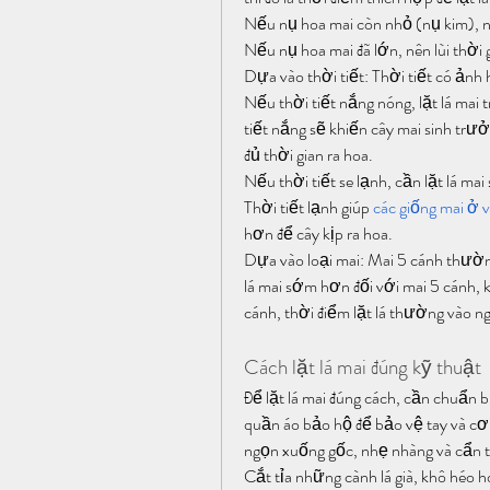
Nếu nụ hoa mai còn nhỏ (nụ kim), n
Nếu nụ hoa mai đã lớn, nên lùi thời 
Dựa vào thời tiết: Thời tiết có ảnh 
Nếu thời tiết nắng nóng, lặt lá mai
tiết nắng sẽ khiến cây mai sinh trưở
đủ thời gian ra hoa.
Nếu thời tiết se lạnh, cần lặt lá m
Thời tiết lạnh giúp 
các giống mai ở 
hơn để cây kịp ra hoa.
Dựa vào loại mai: Mai 5 cánh thườn
lá mai sớm hơn đối với mai 5 cánh,
cánh, thời điểm lặt lá thường vào 
Cách lặt lá mai đúng kỹ thuật
Để lặt lá mai đúng cách, cần chuẩn bị
quần áo bảo hộ để bảo vệ tay và cơ 
ngọn xuống gốc, nhẹ nhàng và cẩn t
Cắt tỉa những cành lá già, khô héo 