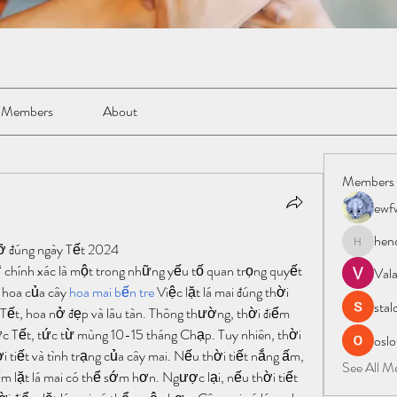
Members
About
Members
ewf
hen
rỡ đúng ngày Tết 2024
henchlud
“ chính xác là một trong những yếu tố quan trọng quyết 
Val
 hoa của cây 
hoa mai bến tre
 Việc lặt lá mai đúng thời 
stal
 Tết, hoa nở đẹp và lâu tàn. Thông thường, thời điểm 
ớc Tết, tức từ mùng 10-15 tháng Chạp. Tuy nhiên, thời 
oslo
i tiết và tình trạng của cây mai. Nếu thời tiết nắng ấm, 
See All 
iểm lặt lá mai có thể sớm hơn. Ngược lại, nếu thời tiết 