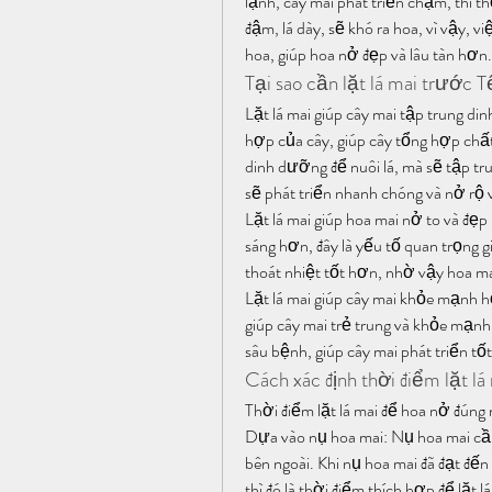
lạnh, cây mai phát triển chậm, thì t
đậm, lá dày, sẽ khó ra hoa, vì vậy, vi
hoa, giúp hoa nở đẹp và lâu tàn hơn.
Tại sao cần lặt lá mai trước 
Lặt lá mai giúp cây mai tập trung di
hợp của cây, giúp cây tổng hợp chất
dinh dưỡng để nuôi lá, mà sẽ tập tr
sẽ phát triển nhanh chóng và nở rộ 
Lặt lá mai giúp hoa mai nở to và đẹp
sáng hơn, đây là yếu tố quan trọng g
thoát nhiệt tốt hơn, nhờ vậy hoa ma
Lặt lá mai giúp cây mai khỏe mạnh hơ
giúp cây mai trẻ trung và khỏe mạnh 
sâu bệnh, giúp cây mai phát triển tố
Cách xác định thời điểm lặt l
Thời điểm lặt lá mai để hoa nở đúng
Dựa vào nụ hoa mai: Nụ hoa mai cần
bên ngoài. Khi nụ hoa mai đã đạt đến 
thì đó là thời điểm thích hợp để lặt lá