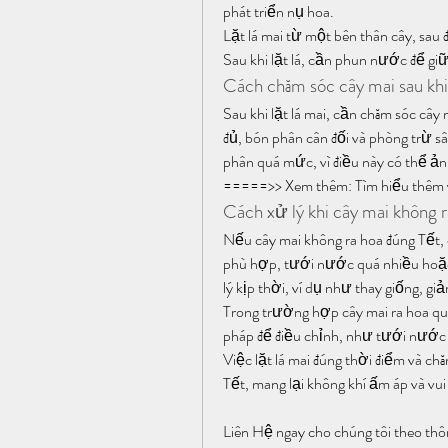
phát triển nụ hoa.
Lặt lá mai từ một bên thân cây, sau đ
Sau khi lặt lá, cần phun nước để gi
Cách chăm sóc cây mai sau khi 
Sau khi lặt lá mai, cần chăm sóc câ
đủ, bón phân cân đối và phòng trừ 
phân quá mức, vì điều này có thể ả
=====>> Xem thêm: Tìm hiểu thêm 
Cách xử lý khi cây mai không 
Nếu cây mai không ra hoa đúng Tết,
phù hợp, tưới nước quá nhiều hoặc 
lý kịp thời, ví dụ như thay giống,
Trong trường hợp cây mai ra hoa q
pháp để điều chỉnh, như tưới nước 
Việc lặt lá mai đúng thời điểm và ch
Tết, mang lại không khí ấm áp và vu
Liên Hệ ngay cho chúng tôi theo thô