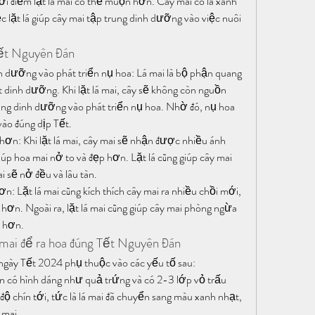
hời điểm lặt lá mai có thể muộn hơn. Cây mai có lá xanh 
ệc lặt lá giúp cây mai tập trung dinh dưỡng vào việc nuôi 
Tết Nguyên Đán
nh dưỡng vào phát triển nụ hoa: Lá mai là bộ phận quang 
 dinh dưỡng. Khi lặt lá mai, cây sẽ không còn nguồn 
ung dinh dưỡng vào phát triển nụ hoa. Nhờ đó, nụ hoa 
vào đúng dịp Tết.
 hơn: Khi lặt lá mai, cây mai sẽ nhận được nhiều ánh 
iúp hoa mai nở to và đẹp hơn. Lặt lá cũng giúp cây mai 
i sẽ nở đều và lâu tàn.
n: Lặt lá mai cũng kích thích cây mai ra nhiều chồi mới, 
hơn. Ngoài ra, lặt lá mai cũng giúp cây mai phòng ngừa 
t hơn.
á mai để ra hoa đúng Tết Nguyên Đán
 ngày Tết 2024 phụ thuộc vào các yếu tố sau:
 có hình dáng như quả trứng và có 2-3 lớp vỏ trấu 
độ chín tới, tức là lá mai đã chuyển sang màu xanh nhạt, 
 mai.