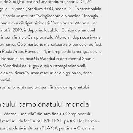
 de Sud (Education City Stadium), scor 0-0 ; 24 
alia – Ghana (Stadium 974), scor 3-2 ;. În semifinalele 
Spania va înfrunta învingătoarea din partida Norvegia - 
pania n-a câștigat niciodată Campionatul Mondial, iar 
ținut în 2019, în Japonia, locul doi. Echipa de handbal 
t în semifinalele Campionatului Mondial, după ce a învins, 
rmaniei. Cele mai bune marcatoare ale ibericelor au fost 
Paula Arcos Poveda – 4, în timp ce de la nemțoaice s-a 
România, calificată la Mondial în detrimentul Spaniei. 
la Mondialul de Rugby după o întreagă telenovelă: 
c de calificare în urma meciurilor din grupa sa, dar a 
aniei. 
a prinzi o nunta sau un, semifinalele campionatului 
neului campionatului mondial
 – Maroc, „șocurile” din semifinalele Campionatului 
ă meciuri „de foc” sunt LIVE TEXT, pe AS. Ro; Parma - 
sunt exclusiv în AntenaPLAY; Argentina – Croația și 