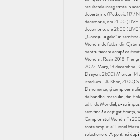
rezultatele înregistrate în acea
departajare (Petkovic 117 
decembrie, ora 21:00 (LIV
decembrie, ora 21:00 (LIVE T
„Cocoșului galic” în semifina
Mondial de fotbal din Qatar se 
pentru fiecare echipă calificat
Mondial, Rusia 2018, Franța ș
2022. Marţi, 13 decembrie ; O
Daayen, 21:00) Miercuri 14 d
Stadium - Al Khor, 21:00) S-ar
Danemarca, şi campioana olim
de handbal masculin, din Polon
ediții de Mondial, s-au impus 
semifinală a câştigat Franţa, 
Campionatul Mondial în 2006,
toate timpurile” Lionel Messi 
selecționerul Argentinei după