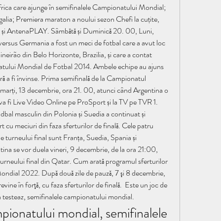
rica care ajunge în semifinalele Campionatului Mondial; 
lia; Premiera maraton a noului sezon Chefi la cuțite, 
1 și AntenaPLAY. Sâmbătă și Duminică 20. 00, Luni, 
 versus Germania a fost un meci de fotbal care a avut loc 
neirão din Belo Horizonte, Brazilia, și care a contat 
tului Mondial de Fotbal 2014. Ambele echipe au ajuns 
ără a fi învinse. Prima semifinală de la Campionatul 
marți, 13 decembrie, ora 21. 00, atunci când Argentina o 
 va fi Live Video Online pe ProSport și la TV pe TVR 1. 
al masculin din Polonia și Suedia a continuat și 
 cu meciuri din faza sferturilor de finală. Cele patru 
le turneului final sunt Franța, Suedia, Spania și 
a se vor duela vineri, 9 decembrie, de la ora 21:00, 
turneului final din Qatar. Cum arată programul sferturilor 
ondial 2022. După două zile de pauză, 7 şi 8 decembrie, 
e în forţă, cu faza sferturilor de finală.  Este un joc de 
a testeaz, semifinalele campionatului mondial.
pionatului mondial, semifinalele 