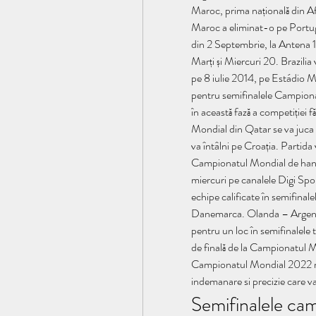
Maroc, prima națională din Af
Maroc a eliminat-o pe Portuga
din 2 Septembrie, la Antena 
Marți și Miercuri 20. Brazilia
pe 8 iulie 2014, pe Estádio Mi
pentru semifinalele Campiona
în această fază a competiției f
Mondial din Qatar se va juca 
va întâlni pe Croația. Partida
Campionatul Mondial de handb
miercuri pe canalele Digi Sport
echipe calificate în semifinale
Danemarca. Olanda – Argentin
pentru un loc în semifinalele 
de finală de la Campionatul M
Campionatul Mondial 2022 revin
indemanare si precizie care v
Semifinalele cam