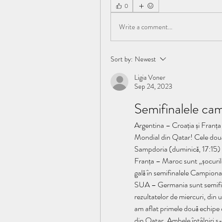
0
Write a comment...
Sort by:
Newest
Ligia Voner
Sep 24, 2023
Semifinalele ca
Argentina – Croația și Franța
Mondial din Qatar! Cele dou
Sampdoria (duminică, 17:15) 
Franța – Maroc sunt „șocuril
gală în semifinalele Campiona
SUA – Germania sunt semifina
rezultatelor de miercuri, din u
am aflat primele două echipe 
din Qatar. Ambele întâlniri s-a