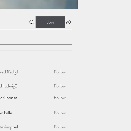
Join
wsd ffsdgd
Follow
chludwig2
Follow
wig2
ac Chonsa
Follow
on kalle
Follow
taxisøppel
Follow