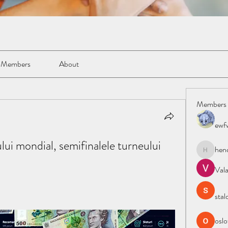
Members
About
Members
ewf
ui mondial, semifinalele turneului 
hen
henchlud
Val
stal
oslo