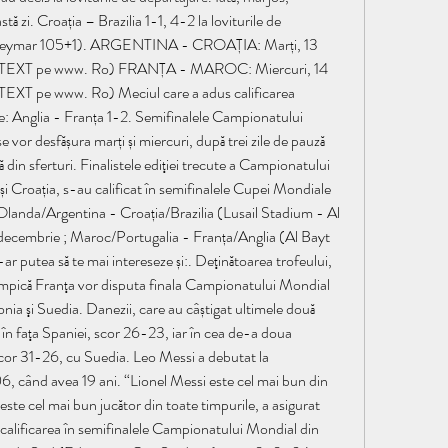
stă zi. Croația – Brazilia 1-1, 4-2 la loviturile de 
/ Neymar 105+1). ARGENTINA - CROAȚIA: Marți, 13 
E TEXT pe www. Ro) FRANȚA - MAROC: Miercuri, 14 
EXT pe www. Ro) Meciul care a adus calificarea 
le: Anglia - Franța 1-2. Semifinalele Campionatului 
vor desfășura marți și miercuri, după trei zile de pauză 
ă din sferturi. Finalistele ediţiei trecute a Campionatului 
i Croația, s-au calificat în semifinalele Cupei Mondiale 
landa/Argentina - Croația/Brazilia (Lusail Stadium - Al 
ecembrie ; Maroc/Portugalia - Franța/Anglia (Al Bayt 
 putea să te mai intereseze și:. Deţinătoarea trofeului, 
pică Franţa vor disputa finala Campionatului Mondial 
ia şi Suedia. Danezii, care au câștigat ultimele două 
în faţa Spaniei, scor 26-23, iar în cea de-a doua 
scor 31-26, cu Suedia. Leo Messi a debutat la 
 când avea 19 ani. “Lionel Messi este cel mai bun din 
este cel mai bun jucător din toate timpurile, a asigurat 
 calificarea în semifinalele Campionatului Mondial din 