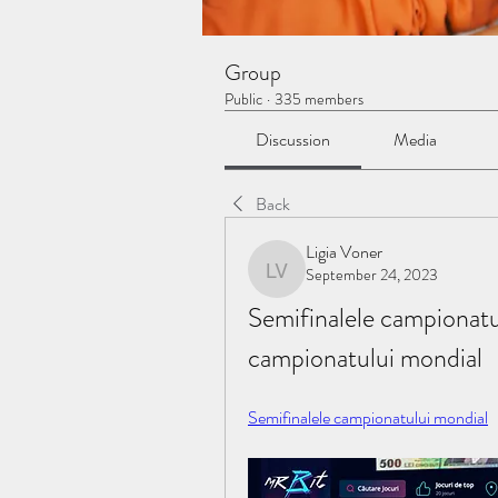
Group
Public
·
335 members
Discussion
Media
Back
Ligia Voner
September 24, 2023
Ligia Voner
Semifinalele campionatul
campionatului mondial
Semifinalele campionatului mondial