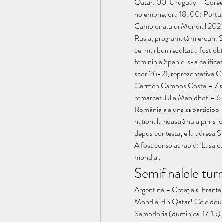
Qatar. 00: Uruguay – Coreea
noiembrie, ora 18. 00: Portug
Campionatului Mondial 2021, 
Rusia, programată miercuri. S
cel mai bun rezultat a fost ob
feminin a Spaniei s-a califica
scor 26-21, reprezentativa Ge
Carmen Campos Costa – 7 și 
remarcat Julia Maoidhof – 6. 
România a ajuns să participe 
naționala noastră nu a prins lo
depus contestație la adresa Sp
A fost consolat rapid: 'Lasa c
mondial.
Semifinalele tur
Argentina – Croația și Franța
Mondial din Qatar! Cele dou
Sampdoria (duminică, 17:15) 