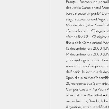
Franța – Maroc sunt „șocuril
debutat la Campionatul Mondi
bun din toate timpurile” Lione
asigurat selecționerul Argenti
Mondial din Qatar. Semifinal
sfert de finală 1 – Câștigător 
sfert de finală 3 – Câștigător
finala de la Campionatul M
13 decembrie, ora 21:00 (
14 decembrie, ora 21:00 (LIV
„Cocoșului galic” în semifinal
eliminatorii ale Campionatului
de Spania, la loviturile de d
Spaniei s-a calificat în semi
21, reprezentativa Germaniei.
Campos Costa – 7 și Paula Ar
remarcat Julia Maoidhof – 6. P
marea favorită, Brazilia, la lov
Argentinei, care s-a calificat 