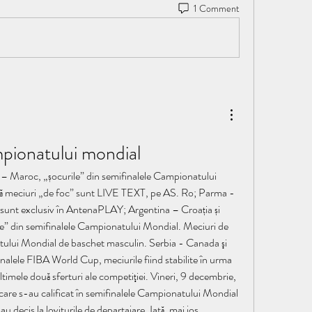
1 Comment
mpionatului mondial
 – Maroc, „șocurile” din semifinalele Campionatului 
ă meciuri „de foc” sunt LIVE TEXT, pe AS. Ro; Parma - 
sunt exclusiv în AntenaPLAY; Argentina – Croația și 
e” din semifinalele Campionatului Mondial. Meciuri de 
tului Mondial de baschet masculin. Serbia - Canada şi 
lele FIBA World Cup, meciurile fiind stabilite în urma 
ltimele două sferturi ale competiţiei. Vineri, 9 decembrie, 
care s-au calificat în semifinalele Campionatului Mondial 
u decis la loviturile de departajare. Iată, mai jos, 