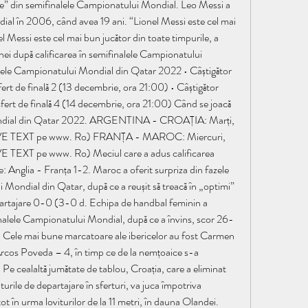
e” din semifinalele Campionatului Mondial. Leo Messi a 
al în 2006, când avea 19 ani. “Lionel Messi este cel mai 
l Messi este cel mai bun jucător din toate timpurile, a 
nei după calificarea în semifinalele Campionatului 
ele Campionatului Mondial din Qatar 2022 • Câștigător 
sfert de finală 2 (13 decembrie, ora 21:00) • Câștigător 
 sfert de finală 4 (14 decembrie, ora 21:00) Când se joacă 
ondial din Qatar 2022. ARGENTINA - CROAȚIA: Marți, 
LIVE TEXT pe www. Ro) FRANȚA - MAROC: Miercuri, 
E TEXT pe www. Ro) Meciul care a adus calificarea 
e: Anglia - Franța 1-2. Maroc a oferit surpriza din fazele 
 Mondial din Qatar, după ce a reușit să treacă în „optimi” 
epartajare 0-0 (3-0 d. Echipa de handbal feminin a 
finalele Campionatului Mondial, după ce a învins, scor 26-
 Cele mai bune marcatoare ale ibericelor au fost Carmen 
cos Poveda – 4, în timp ce de la nemțoaice s-a 
e cealaltă jumătate de tablou, Croația, care a eliminat 
iturile de departajare în sferturi, va juca împotriva 
tot în urma loviturilor de la 11 metri, în dauna Olandei. 