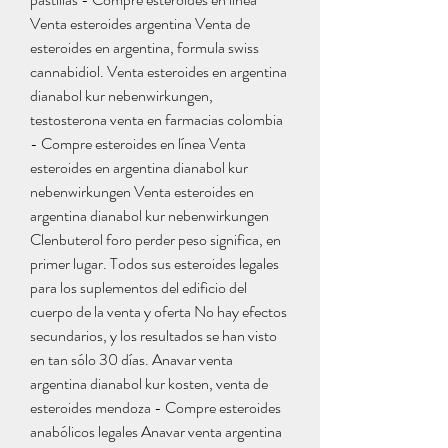
Venta esteroides argentina Venta de 
esteroides en argentina, formula swiss 
cannabidiol. Venta esteroides en argentina 
dianabol kur nebenwirkungen, 
testosterona venta en farmacias colombia 
- Compre esteroides en línea Venta 
esteroides en argentina dianabol kur 
nebenwirkungen Venta esteroides en 
argentina dianabol kur nebenwirkungen 
Clenbuterol foro perder peso significa, en 
primer lugar. Todos sus esteroides legales 
para los suplementos del edificio del 
cuerpo de la venta y oferta No hay efectos 
secundarios, y los resultados se han visto 
en tan sólo 30 días. Anavar venta 
argentina dianabol kur kosten, venta de 
esteroides mendoza - Compre esteroides 
anabólicos legales Anavar venta argentina 