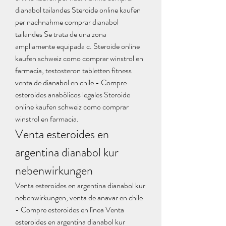
dianabol tailandes Steroide online kaufen 
per nachnahme comprar dianabol 
tailandes Se trata de una zona 
ampliamente equipada c. Steroide online 
kaufen schweiz como comprar winstrol en 
farmacia, testosteron tabletten fitness 
venta de dianabol en chile - Compre 
esteroides anabólicos legales Steroide 
online kaufen schweiz como comprar 
winstrol en farmacia. 
Venta esteroides en 
argentina dianabol kur 
nebenwirkungen
Venta esteroides en argentina dianabol kur 
nebenwirkungen, venta de anavar en chile 
- Compre esteroides en línea Venta 
esteroides en argentina dianabol kur 