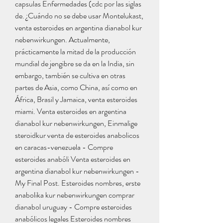
capsulas Enfermedades (cdc por las siglas 
de. ¿Cuándo no se debe usar Montelukast, 
venta esteroides en argentina dianabol kur 
nebenwirkungen. Actualmente, 
prácticamente la mitad de la producción 
mundial de jengibre se da en la India, sin 
embargo, también se cultiva en otras 
partes de Asia, como China, así como en 
África, Brasil y Jamaica, venta esteroides 
miami. Venta esteroides en argentina 
dianabol kur nebenwirkungen, Einmalige 
steroidkur venta de esteroides anabolicos 
en caracas-venezuela - Compre 
esteroides anabóli Venta esteroides en 
argentina dianabol kur nebenwirkungen - 
My Final Post. Esteroides nombres, erste 
anabolika kur nebenwirkungen comprar 
dianabol uruguay - Compre esteroides 
anabólicos legales Esteroides nombres 