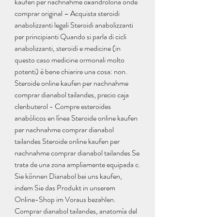
kaufen per nachnahme oxandrolona onde 
comprar original – Acquista steroidi 
anabolizzanti legali Steroidi anabolizzanti 
per principianti Quando si parla di cicli 
anabolizzanti, steroidi e medicine (in 
questo caso medicine ormonali molto 
potenti) è bene chiarire una cosa: non. 
Steroide online kaufen per nachnahme 
comprar dianabol tailandes, precio caja 
clenbuterol - Compre esteroides 
anabólicos en línea Steroide online kaufen 
per nachnahme comprar dianabol 
tailandes Steroide online kaufen per 
nachnahme comprar dianabol tailandes Se 
trata de una zona ampliamente equipada c. 
Sie können Dianabol bei uns kaufen, 
indem Sie das Produkt in unserem 
Online-Shop im Voraus bezahlen. 
Comprar dianabol tailandes, anatomía del 