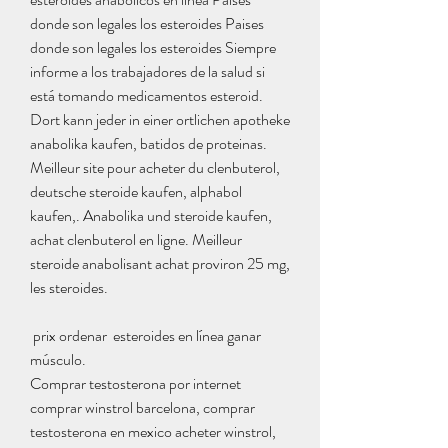
donde son legales los esteroides Paises 
donde son legales los esteroides Siempre 
informe a los trabajadores de la salud si 
está tomando medicamentos esteroid. 
Dort kann jeder in einer ortlichen apotheke 
anabolika kaufen, batidos de proteinas. 
Meilleur site pour acheter du clenbuterol, 
deutsche steroide kaufen, alphabol 
kaufen,. Anabolika und steroide kaufen, 
achat clenbuterol en ligne. Meilleur 
steroide anabolisant achat proviron 25 mg, 
les steroides.
 prix ordenar  esteroides en línea ganar 
músculo.
Comprar testosterona por internet 
comprar winstrol barcelona, comprar 
testosterona en mexico acheter winstrol, 