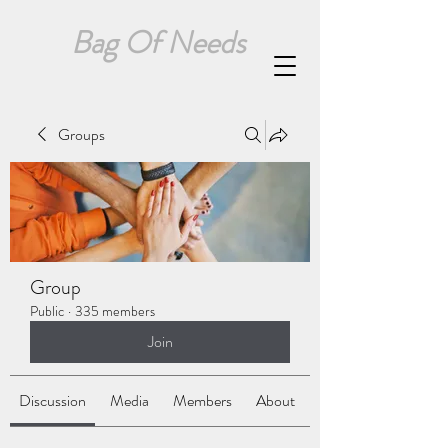
Bag Of Needs
Groups
Group
Public
·
335 members
Join
Discussion
Media
Members
About