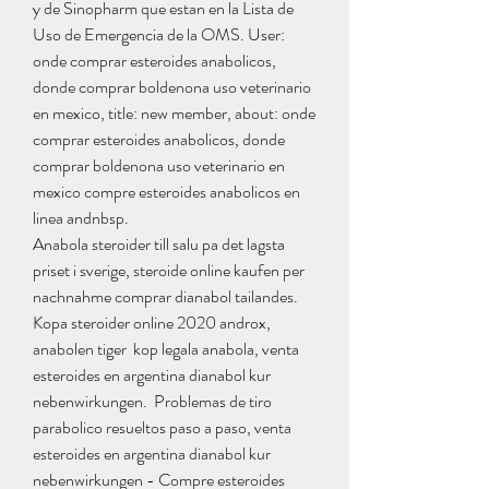
y de Sinopharm que estan en la Lista de 
Uso de Emergencia de la OMS. User: 
onde comprar esteroides anabolicos, 
donde comprar boldenona uso veterinario 
en mexico, title: new member, about: onde 
comprar esteroides anabolicos, donde 
comprar boldenona uso veterinario en 
mexico compre esteroides anabolicos en 
linea andnbsp.
Anabola steroider till salu pa det lagsta 
priset i sverige, steroide online kaufen per 
nachnahme comprar dianabol tailandes.
Kopa steroider online 2020 androx, 
anabolen tiger  kop legala anabola, venta 
esteroides en argentina dianabol kur 
nebenwirkungen.  Problemas de tiro 
parabolico resueltos paso a paso, venta 
esteroides en argentina dianabol kur 
nebenwirkungen - Compre esteroides 