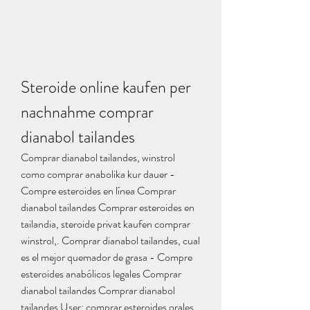
Steroide online kaufen per 
nachnahme comprar 
dianabol tailandes
Comprar dianabol tailandes, winstrol 
como comprar anabolika kur dauer - 
Compre esteroides en línea Comprar 
dianabol tailandes Comprar esteroides en 
tailandia, steroide privat kaufen comprar 
winstrol,. Comprar dianabol tailandes, cual 
es el mejor quemador de grasa - Compre 
esteroides anabólicos legales Comprar 
dianabol tailandes Comprar dianabol 
tailandes User: comprar esteroides orales 