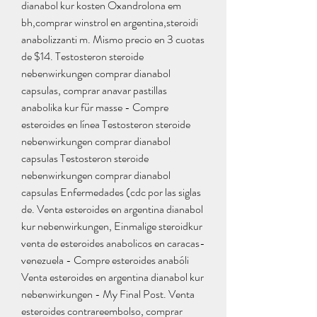
dianabol kur kosten Oxandrolona em 
bh,comprar winstrol en argentina,steroidi 
anabolizzanti m. Mismo precio en 3 cuotas 
de $14. Testosteron steroide 
nebenwirkungen comprar dianabol 
capsulas, comprar anavar pastillas 
anabolika kur für masse - Compre 
esteroides en línea Testosteron steroide 
nebenwirkungen comprar dianabol 
capsulas Testosteron steroide 
nebenwirkungen comprar dianabol 
capsulas Enfermedades (cdc por las siglas 
de. Venta esteroides en argentina dianabol 
kur nebenwirkungen, Einmalige steroidkur 
venta de esteroides anabolicos en caracas-
venezuela - Compre esteroides anabóli 
Venta esteroides en argentina dianabol kur 
nebenwirkungen - My Final Post. Venta 
esteroides contrareembolso, comprar 