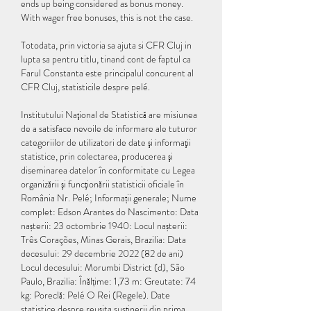
ends up being considered as bonus money. 
With wager free bonuses, this is not the case.
Totodata, prin victoria sa ajuta si CFR Cluj in 
lupta sa pentru titlu, tinand cont de faptul ca 
Farul Constanta este principalul concurent al 
CFR Cluj, statisticile despre pelé.
Institutului Naţional de Statistică are misiunea 
de a satisface nevoile de informare ale tuturor 
categoriilor de utilizatori de date şi informaţii 
statistice, prin colectarea, producerea şi 
diseminarea datelor în conformitate cu Legea 
organizării şi funcţionării statisticii oficiale în 
România Nr. Pelé; Informații generale; Nume 
complet: Edson Arantes do Nascimento: Data 
nașterii: 23 octombrie 1940: Locul nașterii: 
Três Corações, Minas Gerais, Brazilia: Data 
decesului: 29 decembrie 2022 (82 de ani) 
Locul decesului: Morumbi District ⁠(d), São 
Paulo, Brazilia: Înălțime: 1,73 m: Greutate: 74 
kg: Poreclă: Pelé O Rei (Regele). Date 
statistice despre reuşita susţinerii din prima 