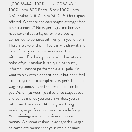
'1,000 Madnix: 100% up to '100 WinOui: 
100% up to '500 Banzai Slots: 100% up to 
'250 Stakes: 200% up to '500 + 50 free spins 
offered. What are the advantages of wager free 
casino bonuses? No wagering casino bonuses 
have several advantages for the players, 
compared to bonuses with wagering conditions. 
Here are two of them. You can withdraw at any 
time. Sure, your bonus money can't be 
withdrawn. But being able to withdraw at any 
point of your session is really a nice touch, 
informații despre performanțele lui pelé. You 
want to play with a deposit bonus but don't feel 
like taking time to complete a wager? Then no 
wagering bonuses are the perfect option for 
you. As long as your global balance stays above 
the bonus money you were awarded, you can 
withdraw. If you don't like long and tiring 
sessions, wager free bonuses are made for you. 
Your winnings are not considered bonus 
money. On some casinos, playing with a wager 
to complete means that your whole balance 