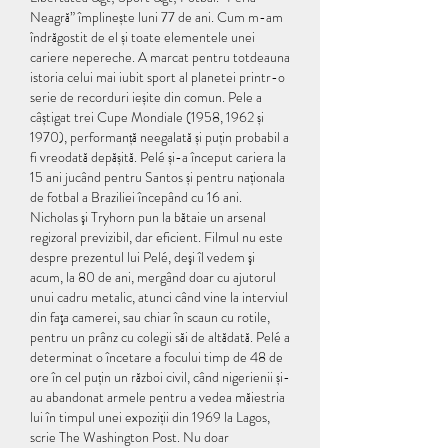
Neagră” împlinește luni 77 de ani. Cum m-am 
îndrăgostit de el și toate elementele unei 
cariere nepereche. A marcat pentru totdeauna 
istoria celui mai iubit sport al planetei printr-o 
serie de recorduri ieșite din comun. Pele a 
câștigat trei Cupe Mondiale (1958, 1962 și 
1970), performanță neegalată și puțin probabil a 
fi vreodată depășită. Pelé și-a început cariera la 
15 ani jucând pentru Santos și pentru naționala 
de fotbal a Braziliei începând cu 16 ani. 
Nicholas şi Tryhorn pun la bătaie un arsenal 
regizoral previzibil, dar eficient. Filmul nu este 
despre prezentul lui Pelé, deşi îl vedem şi 
acum, la 80 de ani, mergând doar cu ajutorul 
unui cadru metalic, atunci când vine la interviul 
din faţa camerei, sau chiar în scaun cu rotile, 
pentru un prânz cu colegii săi de altădată. Pelé a 
determinat o încetare a focului timp de 48 de 
ore în cel puțin un război civil, când nigerienii și-
au abandonat armele pentru a vedea măiestria 
lui în timpul unei expoziții din 1969 la Lagos, 
scrie The Washington Post. Nu doar 