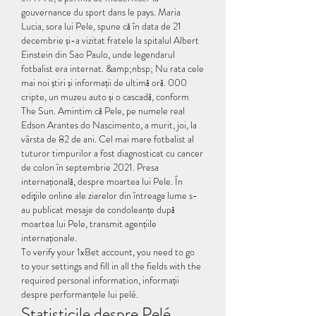
gouvernance du sport dans le pays. Maria 
Lucia, sora lui Pele, spune că în data de 21 
decembrie și-a vizitat fratele la spitalul Albert 
Einstein din Sao Paulo, unde legendarul 
fotbalist era internat. &amp;nbsp; Nu rata cele 
mai noi știri și informații de ultimă oră. 000 
cripte, un muzeu auto și o cascadă, conform 
The Sun. Amintim că Pele, pe numele real 
Edson Arantes do Nascimento, a murit, joi, la 
vârsta de 82 de ani. Cel mai mare fotbalist al 
tuturor timpurilor a fost diagnosticat cu cancer 
de colon în septembrie 2021. Presa 
internațională, despre moartea lui Pele. În 
ediţiile online ale ziarelor din întreaga lume s-
au publicat mesaje de condoleanțe după 
moartea lui Pele, transmit agențiile 
internaționale. 
To verify your 1xBet account, you need to go 
to your settings and fill in all the fields with the 
required personal information, informații 
despre performanțele lui pelé.
Statisticile despre Pelé