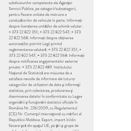
subdiviziunilor competente ale Agenţiei 
Servicii Publice, pe categorii/subcategorii, 
pentru fiecare unitate de instruire a 
conducătorilor de vehicule în parte. Informații 
despre licențierea unităților de schimb valutar: 
+ 373 22 822 351; + 373 22 822 547; + 373 
22 822 568. Informații despre obținerea 
autorizațiilor potrivit Legii privind 
reglementarea valutară: + 373 22 822 351; + 
373 22 822 547; + 373 22 822 568. Informații 
despre notificarea angajamentelor externe 
private: + 373 22 822 489. Institutului 
Naţional de Statistică are misiunea de a 
satisface nevoile de informare ale tuturor 
categoriilor de utilizatori de date şi informaţii 
statistice, prin colectarea, producerea şi 
diseminarea datelor în conformitate cu Legea 
organizării şi funcţionării statisticii oficiale în 
România Nr. 226/2009, cu Regulamentul 
(CE) Nr. Comerţul internaţional cu mărfuri al 
Republicii Moldova. Export, import în/din 
fiecare ţară din spaţiul UE, pe ţări şi grupe de 