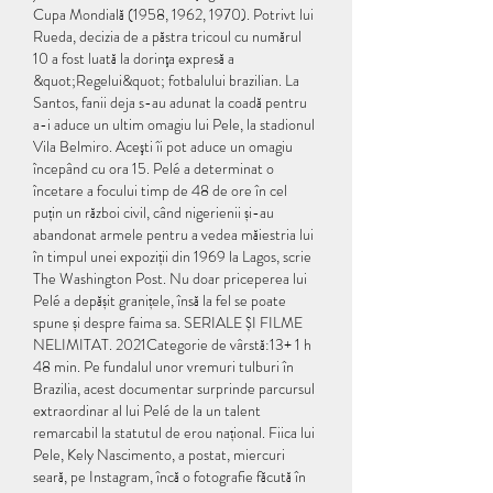
Cupa Mondială (1958, 1962, 1970). Potrivt lui 
Rueda, decizia de a păstra tricoul cu numărul 
10 a fost luată la dorinţa expresă a 
&quot;Regelui&quot; fotbalului brazilian. La 
Santos, fanii deja s-au adunat la coadă pentru 
a-i aduce un ultim omagiu lui Pele, la stadionul 
Vila Belmiro. Aceşti îi pot aduce un omagiu 
începând cu ora 15. Pelé a determinat o 
încetare a focului timp de 48 de ore în cel 
puțin un război civil, când nigerienii și-au 
abandonat armele pentru a vedea măiestria lui 
în timpul unei expoziții din 1969 la Lagos, scrie 
The Washington Post. Nu doar priceperea lui 
Pelé a depășit granițele, însă la fel se poate 
spune și despre faima sa. SERIALE ȘI FILME 
NELIMITAT. 2021Categorie de vârstă:13+ 1 h 
48 min. Pe fundalul unor vremuri tulburi în 
Brazilia, acest documentar surprinde parcursul 
extraordinar al lui Pelé de la un talent 
remarcabil la statutul de erou național. Fiica lui 
Pele, Kely Nascimento, a postat, miercuri 
seară, pe Instagram, încă o fotografie făcută în 