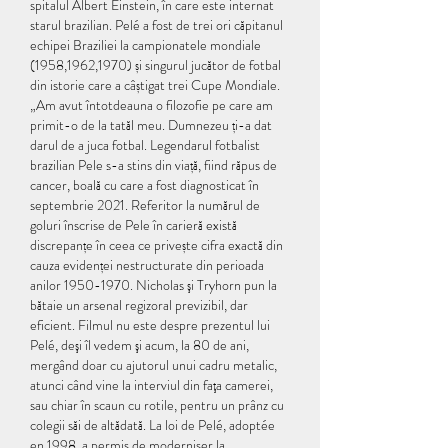
spitalul Albert Einstein, în care este internat 
starul brazilian. Pelé a fost de trei ori căpitanul 
echipei Braziliei la campionatele mondiale 
(1958,1962,1970) și singurul jucător de fotbal 
din istorie care a câștigat trei Cupe Mondiale. 
„Am avut întotdeauna o filozofie pe care am 
primit-o de la tatăl meu. Dumnezeu ți-a dat 
darul de a juca fotbal. Legendarul fotbalist 
brazilian Pele s-a stins din viață, fiind răpus de 
cancer, boală cu care a fost diagnosticat în 
septembrie 2021. Referitor la numărul de 
goluri înscrise de Pele în carieră există 
discrepanțe în ceea ce privește cifra exactă din 
cauza evidenței nestructurate din perioada 
anilor 1950-1970. Nicholas şi Tryhorn pun la 
bătaie un arsenal regizoral previzibil, dar 
eficient. Filmul nu este despre prezentul lui 
Pelé, deşi îl vedem şi acum, la 80 de ani, 
mergând doar cu ajutorul unui cadru metalic, 
atunci când vine la interviul din faţa camerei, 
sau chiar în scaun cu rotile, pentru un prânz cu 
colegii săi de altădată. La loi de Pelé, adoptée 
en 1998, a permis de moderniser la 