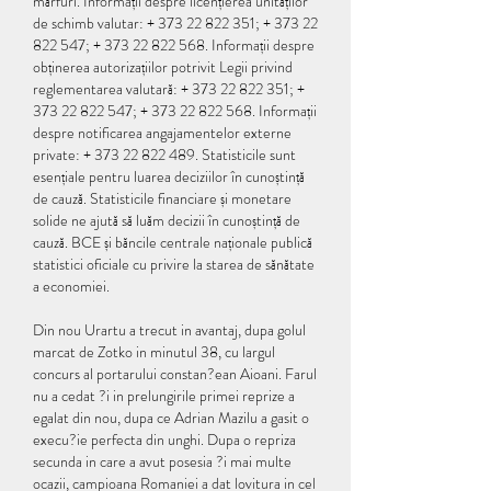
mărfuri. Informații despre licențierea unităților 
de schimb valutar: + 373 22 822 351; + 373 22 
822 547; + 373 22 822 568. Informații despre 
obținerea autorizațiilor potrivit Legii privind 
reglementarea valutară: + 373 22 822 351; + 
373 22 822 547; + 373 22 822 568. Informații 
despre notificarea angajamentelor externe 
private: + 373 22 822 489. Statisticile sunt 
esențiale pentru luarea deciziilor în cunoștință 
de cauză. Statisticile financiare și monetare 
solide ne ajută să luăm decizii în cunoștință de 
cauză. BCE și băncile centrale naționale publică 
statistici oficiale cu privire la starea de sănătate 
a economiei. 
Din nou Urartu a trecut in avantaj, dupa golul 
marcat de Zotko in minutul 38, cu largul 
concurs al portarului constan?ean Aioani. Farul 
nu a cedat ?i in prelungirile primei reprize a 
egalat din nou, dupa ce Adrian Mazilu a gasit o 
execu?ie perfecta din unghi. Dupa o repriza 
secunda in care a avut posesia ?i mai multe 
ocazii, campioana Romaniei a dat lovitura in cel 