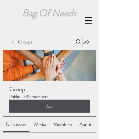
Bag Of Needs
Groups
Group
Public
·
335 members
Join
Discussion
Media
Members
About