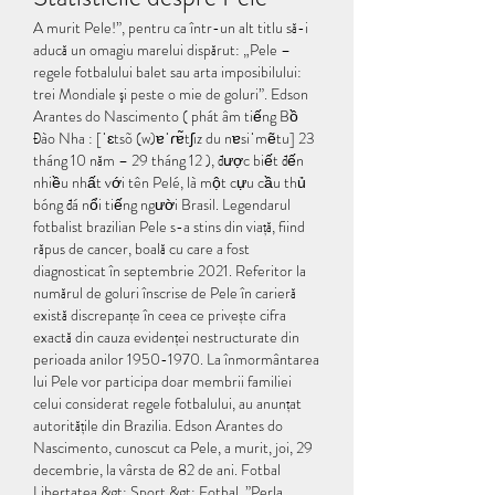
A murit Pele!”, pentru ca într-un alt titlu să-i 
aducă un omagiu marelui dispărut: „Pele – 
regele fotbalului balet sau arta imposibilului: 
trei Mondiale şi peste o mie de goluri”. Edson 
Arantes do Nascimento ( phát âm tiếng Bồ 
Đào Nha : [ˈɛtsõ (w)ɐˈɾɐ̃tʃiz du nɐsiˈmẽtu] 23 
tháng 10 năm – 29 tháng 12 ), được biết đến 
nhiều nhất với tên Pelé, là một cựu cầu thủ 
bóng đá nổi tiếng người Brasil. Legendarul 
fotbalist brazilian Pele s-a stins din viață, fiind 
răpus de cancer, boală cu care a fost 
diagnosticat în septembrie 2021. Referitor la 
numărul de goluri înscrise de Pele în carieră 
există discrepanțe în ceea ce privește cifra 
exactă din cauza evidenței nestructurate din 
perioada anilor 1950-1970. La înmormântarea 
lui Pele vor participa doar membrii familiei 
celui considerat regele fotbalului, au anunțat 
autoritățile din Brazilia. Edson Arantes do 
Nascimento, cunoscut ca Pele, a murit, joi, 29 
decembrie, la vârsta de 82 de ani. Fotbal 
Libertatea &gt; Sport &gt; Fotbal. ”Perla 