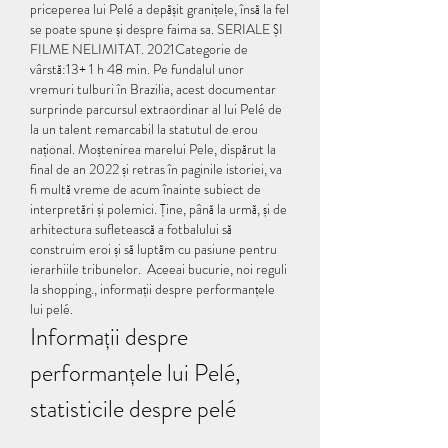
priceperea lui Pelé a depășit granițele, însă la fel 
se poate spune și despre faima sa. SERIALE ȘI 
FILME NELIMITAT. 2021Categorie de 
vârstă:13+ 1 h 48 min. Pe fundalul unor 
vremuri tulburi în Brazilia, acest documentar 
surprinde parcursul extraordinar al lui Pelé de 
la un talent remarcabil la statutul de erou 
național. Moștenirea marelui Pele, dispărut la 
final de an 2022 și retras în paginile istoriei, va 
fi multă vreme de acum înainte subiect de 
interpretări și polemici. Ține, până la urmă, și de 
arhitectura sufletească a fotbalului să 
construim eroi și să luptăm cu pasiune pentru 
ierarhiile tribunelor.  Aceeai bucurie, noi reguli 
la shopping., informații despre performanțele 
lui pelé.
Informații despre 
performanțele lui Pelé, 
statisticile despre pelé