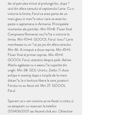
de-al patrulea minut al prelungirilor, dupa ?
utul din afara careului al capitanului Larie. Cu o 
victorie la limita, Farul va avea parte de un 
meci greu in man?a retur care va avea loc 
peste o saptamana in Armenia. Principalele 
momente ale partidei: Min 90+8: Fluier final. 
Campioana Romaniei reu?e?te o victorie la 
limita. Min 90+4: GOOOL Farul. Ionu? Larie 
marcheaza cu un ?ut pe jos din afara careului. 
Min 46: A inceput a doua repriza. Min 45+5: 
Fluier final al primei reprize. Min 45+4: 
GOOOL Farul, statistici despre pelé. Adrian 
Mazilu egaleaza cu o execu?ie superba din 
unghi. Min 38: GOL Urartu. Zotko i?i duce 
echipa in avantaj dupa o torpila de la mare 
distan?a, la o lovitura libera la care jucatorii 
Farului nu au facut zid. Min 27: GOOOL 
Farul.
Speram ca v-am convins sa ne faceti o vizita, si 
va asteptam cu rezervari la telefon 
0734060007 sau facand click aici. Obiective 