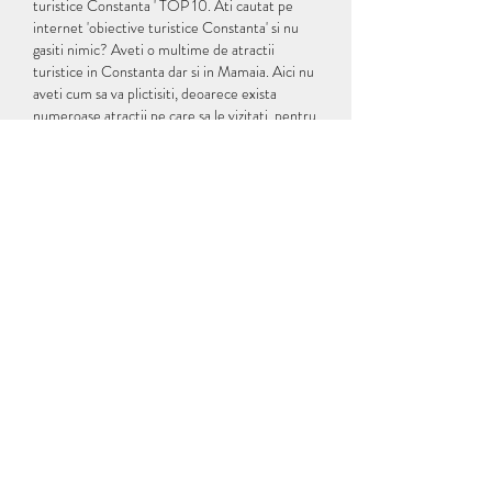
turistice Constanta ' TOP 10. Ati cautat pe 
internet 'obiective turistice Constanta' si nu 
gasiti nimic? Aveti o multime de atractii 
turistice in Constanta dar si in Mamaia. Aici nu 
aveti cum sa va plictisiti, deoarece exista 
numeroase atractii pe care sa le vizitati, pentru 
a va bucura de o sedere cat mai placuta in 
acest oras. Este o destinatie ideala pentru a 
petrece un weekend la mare si a imbina 
bucuria de a va relaxa sub razele calde ale 
soarelui cu placerea de a vizita diferite muzee 
si atractii turistice din Constanta interesante. 
Atractiile de neratat din apropierea orasului 
includ telegondola din Mamaia, care va plimba 
pentru 8 minute deasupra statiunii, impreuna 
cu Aqua Magic, care este primul parc acvatic 
din Romania. Daca tot va aflati prin preajma, 
este o mare pierdere sa ratati Satul de 
Vacanta cu atractiile sale, care se afla pe gustul 
copiilor si adultilor, deopotriva, date statistice 
despre pelé. Ce obiective turistice din 
Constanta nu trebuie sa ratati: 1. O activitate 
foarte la moda in categoria 'obiective turistice 