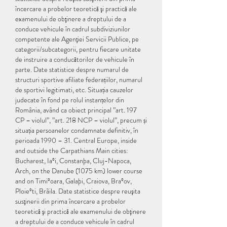
încercare a probelor teoretică şi practică ale 
examenului de obţinere a dreptului de a 
conduce vehicule în cadrul subdiviziunilor 
competente ale Agenţiei Servicii Publice, pe 
categorii/subcategorii, pentru fiecare unitate 
de instruire a conducătorilor de vehicule în 
parte. Date statistice despre numarul de 
structuri sportive afiliate federațiilor, numarul 
de sportivi legitimati, etc. Situația cauzelor 
judecate în fond pe rolul instanțelor din 
România, având ca obiect principal ”art. 197 
CP – violul”, ”art. 218 NCP – violul”, precum și 
situația persoanelor condamnate definitiv, în 
perioada 1990 – 31. Central Europe, inside 
and outside the Carpathians Main cities: 
Bucharest, Iaºi, Constanþa, Cluj-Napoca, 
Arch, on the Danube (1075 km) lower course 
and on Timiºoara, Galaþi, Craiova, Braºov, 
Ploieºti, Brãila. Date statistice despre reuşita 
susţinerii din prima încercare a probelor 
teoretică şi practică ale examenului de obţinere 
a dreptului de a conduce vehicule în cadrul 