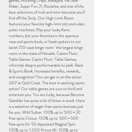
games, including Craps, Blackjack, Pai Gow 
Poker, Super Fun 21, Roulette, and one of the 
best selections of midi and mini-baccarat you'll 
find off the Strip. Our High Limit Room 
features your favorite high-limit slot and video 
poker machines. Play your lucky Keno 
numbers, bet your favorites in the spacious 
race and sports book, or head upstairs to our 
lavish 720-seat bingo room ' the largest bingo 
room in the state of Nevada. Casino Floor: 
Table Games. Casino Floor: Table Games, 
informații despre performanțele lui pelé. Race 
& Sports Book. Increased benefits, rewards, 
and recognition! You can get in on the action 
24/7 at Gold Coast. The best in exciting casino 
action! Our table games are sure to thrill and 
entertain you. You are lucky, because Become 
Gambler has quite a lot of these in stock. Here 
is a selection of wager free casino bonuses just 
for you: Wild Sultan: 100% up to '500 + 20 
free spins Cresus: 150% up to '300 + 500 
free spins for '50 deposited Magical Spin: 
100% up to '1,000 Prince Ali: 100% up to 