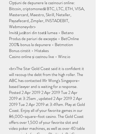
Opțiuni de depunere la cazinouri online: 
Bitcoin, criptomonedă BTC, LTC, ETH, VISA, 
Mastercard, Maestro, Skrill, Neteller, 
Paysafecard, Zimpler, INSTADEBIT, 
Webmoney<br>
Invită jucători din toată lumea - Betano
Produs de pariuri de excepție - BetOnline
200% bonus la depunere - Betmotion
Bonus cinstit - Histakes
Casino online și cazinou live - Winz.io
<br>The Star Gold Coast said it is confident it 
will recoup the debt from the high roller. The 
ABC has contacted Mr Wong's Singapore-
based lawyer and is waiting for a response. 
Posted 2 Apr 2019 2 Apr 2019 Tue 2 Apr 
2019 at 3:25am , updated 2 Apr 2019 2 Apr 
2019 Tue 2 Apr 2019 at 3:49am. Play at Gold 
Coast. Enjoy all of your favorite games in our 
86,000-square-foot casino. The Gold Coast 
offers over 1,500 of your favorite slot and 
video poker machines, as well as over 40 table 