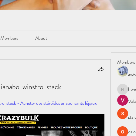
Members
About
Members
ewf
ianabol winstrol stack
hen
henchlud
Val
rol stack - Acheter des stéroïdes anabolisants légaux
stal
oslo