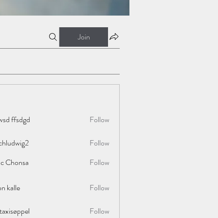
Join
wsd ffsdgd
Follow
chludwig2
Follow
wig2
ac Chonsa
Follow
on kalle
Follow
taxisøppel
Follow