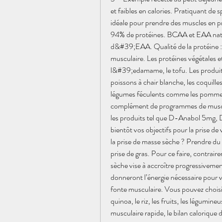
et faibles en calories. Pratiquant de s
idéale pour prendre des muscles en p
94% de protéines. BCAA et EAA nat
d&#39;EAA. Qualité de la protéine : 
musculaire. Les protéines végétales et
l&#39;edamame, le tofu. Les produits
poissons à chair blanche, les coquilles 
légumes féculents comme les pommes d
complément de programmes de muscula
les produits tel que D-Anabol 5mg,
bientôt vos objectifs pour la prise de
la prise de masse sèche ? Prendre du m
prise de gras. Pour ce faire, contrair
sèche vise à accroître progressiveme
donneront l’énergie nécessaire pour v
fonte musculaire. Vous pouvez choisir
quinoa, le riz, les fruits, les légumin
musculaire rapide, le bilan calorique do