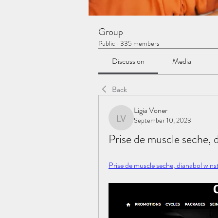
Group
Public
·
335 members
Discussion
Media
Back
Ligia Voner
September 10, 2023
Ligia Voner
Prise de muscle seche, d
Prise de muscle seche, dianabol winst