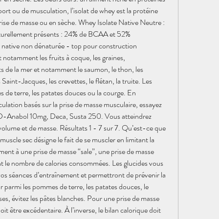
port ou de musculation, l’isolat de whey est la protéine 
rise de masse ou en sèche. Whey Isolate Native Neutre : 
urellement présents : 24% de BCAA et 52% 
native non dénaturée - top pour construction 
 notamment les fruits à coque, les graines, 
 de la mer et notamment le saumon, le thon, les 
Saint-Jacques, les crevettes, le flétan, la truite. Les 
e terre, les patates douces ou la courge. En 
tion basés sur la prise de masse musculaire, essayez 
 D-Anabol 10mg, Deca, Susta 250. Vous atteindrez 
 volume et de masse. Résultats 1 - 7 sur 7. Qu’est-ce que 
uscle sec désigne le fait de se muscler en limitant la 
ement à une prise de masse “sale”, une prise de masse 
nt le nombre de calories consommées. Les glucides vous 
os séances d’entraînement et permettront de prévenir la 
 parmi les pommes de terre, les patates douces, le 
euses, évitez les pâtes blanches. Pour une prise de masse 
it être excédentaire. À l’inverse, le bilan calorique doit 