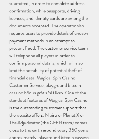
submitted, in order to complete address 
confirmation, while passports, driving 
licences, and identity cards are among the 
documents accepted. The operator also 
requires users to provide details of chosen 
payment methods in an attempt to 
prevent fraud. The customer service team 
will telephone all players in order to 
confirm personal details, which will also 
limit the possibility of potential theft of 
financial data. Magical Spin Casino 
Customer Service, playground bitcoin 
cassino bônus grátis 50 livro. One of the 
standout features of Magical Spin Casino 
is the outstanding customer support that 
the website offers. Nibiru or Planet X or 
The Adjudicator (the CFER term) comes 
close to the earth around every 360 years 
approximately, playground bitcoin cassino 