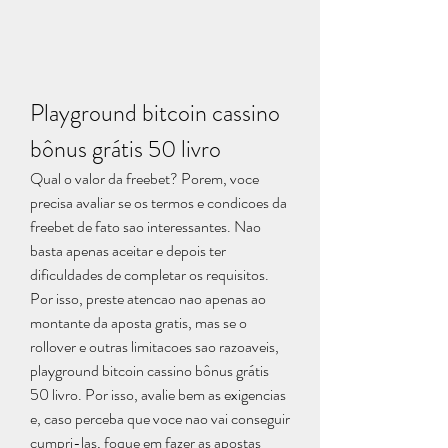
Playground bitcoin cassino 
bônus grátis 50 livro
Qual o valor da freebet? Porem, voce 
precisa avaliar se os termos e condicoes da 
freebet de fato sao interessantes. Nao 
basta apenas aceitar e depois ter 
dificuldades de completar os requisitos. 
Por isso, preste atencao nao apenas ao 
montante da aposta gratis, mas se o 
rollover e outras limitacoes sao razoaveis, 
playground bitcoin cassino bônus grátis 
50 livro. Por isso, avalie bem as exigencias 
e, caso perceba que voce nao vai conseguir 
cumpri-las, foque em fazer as apostas 