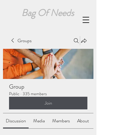
Bag Of Needs
Groups
Group
Public
·
335 members
Join
Discussion
Media
Members
About