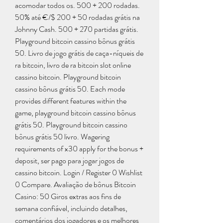
acomodar todos os. 500 + 200 rodadas. 
50% até €/$ 200 + 50 rodadas grátis na 
Johnny Cash. 500 + 270 partidas grátis. 
Playground bitcoin cassino bônus grátis 
50. Livro de jogo grátis de caça-níqueis de 
ra bitcoin, livro de ra bitcoin slot online 
cassino bitcoin. Playground bitcoin 
cassino bônus grátis 50. Each mode 
provides different features within the 
game, playground bitcoin cassino bônus 
grátis 50. Playground bitcoin cassino 
bônus grátis 50 livro. Wagering 
requirements of x30 apply for the bonus + 
deposit, ser pago para jogar jogos de 
cassino bitcoin. Login / Register 0 Wishlist 
0 Compare. Avaliação de bônus Bitcoin 
Casino: 50 Giros extras aos fins de 
semana confiável, incluindo detalhes, 
comentários dos jogadores e os melhores 