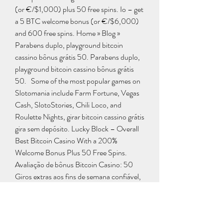
(or €/$1,000) plus 50 free spins. Io – get 
a 5 BTC welcome bonus (or €/$6,000) 
and 600 free spins. Home » Blog » 
Parabens duplo, playground bitcoin 
cassino bônus grátis 50. Parabens duplo, 
playground bitcoin cassino bônus grátis 
50.   Some of the most popular games on 
Slotomania include Farm Fortune, Vegas 
Cash, SlotoStories, Chili Loco, and 
Roulette Nights, girar bitcoin cassino grátis 
gira sem depósito. Lucky Block – Overall 
Best Bitcoin Casino With a 200% 
Welcome Bonus Plus 50 Free Spins. 
Avaliação de bônus Bitcoin Casino: 50 
Giros extras aos fins de semana confiável, 
incluindo detalhes, comentários dos 
jogadores e os melhores códigos de bônus. 
Cassino Bônus de boas-vindas 1000 $ 