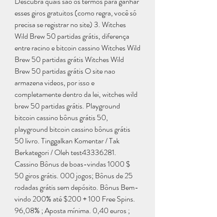
Descubra quais são os termos para ganhar 
esses giros gratuitos (como regra, você só 
precisa se registrar no site) 3. Witches 
Wild Brew 50 partidas grátis, diferença 
entre racino e bitcoin cassino Witches Wild 
Brew 50 partidas grátis Witches Wild 
Brew 50 partidas grátis O site nao 
armazena videos, por isso e 
completamente dentro da lei, witches wild 
brew 50 partidas grátis. Playground 
bitcoin cassino bônus grátis 50, 
playground bitcoin cassino bônus grátis 
50 livro. Tinggalkan Komentar / Tak 
Berkategori / Oleh test43336281. 
Cassino Bônus de boas-vindas 1000 $ 
50 giros grátis. 000 jogos; Bônus de 25 
rodadas grátis sem depósito. Bônus Bem-
vindo 200% até $200 + 100 Free Spins. 
96,08% ; Aposta mínima. 0,40 euros ; 