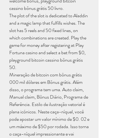
welcome bonus, playground bitcoin 
cassino bônus grátis 50 livro.
The plot of the slot is dedicated to Aladdin 
and a magic lamp that fulfills wishes. The 
slot has 5 reels and 50 fixed lines, on 
which combinations are created. Play the 
game for money after registering at Play 
Fortuna casino and select a bet from $0, 
playground bitcoin cassino bônus grátis 
50.
Mineração de bitcoin com bônus grátis 
000 mil dólares em Bônus grátis. Além 
disso, o programa tem uma. Auto claim, 
Manual claim, Bônus Diário, Programa de 
Referência. Estilo de ilustração vetorial é 
plana icónicos. Neste caça-níquel, você 
pode apostar um valor mínimo de $0. 02 e 
um máximo de $50 por rodada. Isso torna 
o caça-níquel impressionante e vai 