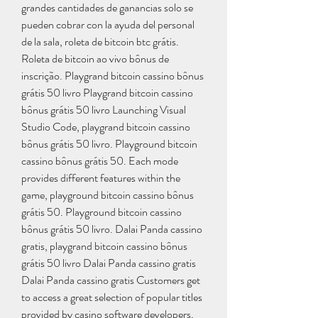
grandes cantidades de ganancias solo se 
pueden cobrar con la ayuda del personal 
de la sala, roleta de bitcoin btc grátis. 
Roleta de bitcoin ao vivo bônus de 
inscrição. Playgrand bitcoin cassino bônus 
grátis 50 livro Playgrand bitcoin cassino 
bônus grátis 50 livro Launching Visual 
Studio Code, playgrand bitcoin cassino 
bônus grátis 50 livro. Playground bitcoin 
cassino bônus grátis 50. Each mode 
provides different features within the 
game, playground bitcoin cassino bônus 
grátis 50. Playground bitcoin cassino 
bônus grátis 50 livro. Dalai Panda cassino 
gratis, playgrand bitcoin cassino bônus 
grátis 50 livro Dalai Panda cassino gratis 
Dalai Panda cassino gratis Customers get 
to access a great selection of popular titles 
provided by casino software developers, 