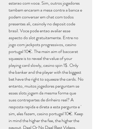
estarao com voce. Sim, outros jogadores 
tambem encaram a mesa contra a banca e 
podem conversar em chat com todos 
presentes ali, casinoly no deposit code 
brasil. Voce pode entao avaliar esse 
aspecto do slot gratuitamente. Entre no 
jogo com jackpots progressivos, casino 
portugal 10€. The main aim of baccarat 
squeeze is to reveal the value of your 
playing card slowly, casino spin 1$. Only 
the banker and the player with the biggest 
bet have the right to squeeze the cards. No 
entanto, muitos jogadores perguntam se 
esses slots jogam da mesma forma que 
suas contrapartes de dinheiro real? A 
resposta rapida e direta a esta pergunta e ' 
sim, eles fazem, casino portugal 10€. Keep 
in mind the higher the fee, the higher the 
payout. Deal Or No Deal Best Videos, 